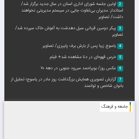
اولین جلسه شورای اداری استان در سال جدید برگزار شد/
7
2
استاندار: مدیران بی‌تفاوت‌ جایی در سیستم مدیریتی نخواهند
داشت/ تصاویر
شب شعر انقلابی گچساران برگزار شد/ مدیرکل کتابخانه‌های عمومی
استان: ایرانی‌ها همواره غم را به حماسه تبدیل کرده‌اند
پیکر دومین قربانی سیل دهدشت به آغوش خاک سپرده شد/
3
تصاویر
1405/1/21 4:56:36
یاسوج زیبا پس از بارش برف پاییزی/ تصاویر
4
8
خرس قهوه‌ای در دنا مشاهده شد+ فیلم
5
حضور گسترده مردم گچساران در آیین چهلم قیام ایران
عکس روز/ بویراحمد سررود جنوبی در دهه ۷۰
6
1405/1/21 2:13:7
گزارش تصویری همایش بزرگداشت روز مادر در یاسوج؛ تجلیل از
7
9
بانوان شاخص و توانمند
شب شعر انقلابی گچساران برگزار شد/ مدیرکل کتابخانه‌های عمومی
استان: ایرانی‌ها همواره غم را به حماسه تبدیل کرده‌اند
جامعه و فرهنگ‌
1405/1/21 1:18:32
10