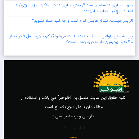
تعریف میان‌وعده سالم چیست؟/ نقش میان‌وعده در عملکرد مغز و انرژی/ ۴
اشتباه رایج در انتخاب میان‌وعده
آلزایمر چیست، نشانه هایش کدام است و چه کنیم مبتلا نشویم؟
چرا نشستن طولانی «سیگار جدید» نامیده می‌شود؟/ کم‌تحرکی، عامل ۹ درصد از
مرگ‌های زودرس/ «ایستادن» راه‌حل‌ است؟
کليه حقوق اين سايت متعلق به "افتوخبر" مي باشد و استفاده از
مطالب آن با ذکر منبع بلامانع است.
طراحی و برنامه نویسی :
طراحی ماندگار