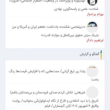
کهگیلویه و بویراحمد در وضعیت اضطرار اجتماعی؛ ضرورت
شناخت علمی و پاسخگویی نهادی
بهرام پرندوار
«دیپلماسی شکننده؛ یادداشت تفاهم ایران و آمریکا و مرز
باریک میان حقوق بین‌الملل و موازنه قدرت»
ابراهیم دادگر
گفتگو و گزارش
یلدا زیر تیغ گرانی/ سنت‌هایی که با افزایش قیمت‌ها رنگ
باخت
شریعتی: تلاش کردم صدای فرودستان و بی‌صدایان باشم/
تاریخ را با دید انتقادی و فارغ از نگاه ایدئولوژیکی بخوانید/ روایت
وقایع ۱۹شهریور تا ۱۹ آبان گچساران/ فیلم