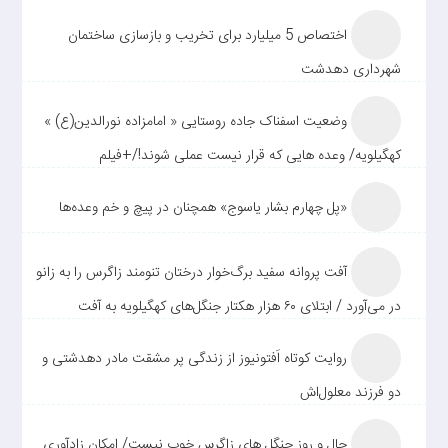
اختصاص 5 میلیارد برای تخریب و بازسازی ساختمان
شهرداری دهدشت
وضعیت اسفناک جاده روستایی « امامزاده نورالدین(ع) »
کهگیلویه/ وعده هایی که قرار نیست عملی شوند!/+فیلم
«پل چهارم بشار یاسوج» همچنان در پیچ و خم وعده‌ها
آفت پروانه سفید برگ‌خوار درختان تنومند زاگرس را به زانو
در می‌آورد / ابتلای ۶۰ هزار هکتار جنگل‌های کهگیلویه به آفت
روایت کوتاه اَفتونیوز از زندگی پر مشقت مادر دهدشتی و
دو فرزند معلول‌اش
حال و روز جنگل های زاگرس خوب نیست/ امکان زادآوری