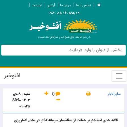
تماس با ما
درباره ما
آرشیو
تبلیغات
1405/5/18 19:20:15
اَفتـوخبـر
در یک جامعه بالغ هیچ کس غیرقابل نقد نیست
افتوخبر
سایراخبار
0
شنبه , 8 دی
1403 -AM
-10:45
تاکید جدی استاندار بر حمایت از متقاضییان سرمایه گذار در بخش کشاورزی