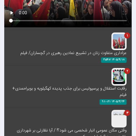
1
عزاداری متفاوت زنان در تشییع نمادین رهبری در گچساران/ فیلم
1405/4/18 3:54:7
2
رقابت استقلال و پرسپولیس برای جذب پدیده کهگیلویه و بویراحمدی+
فیلم
1405/3/24 2:10:21
3
وقتی مکان عمومی انبار شخصی می شود؟! / آیا نظارتی بر شهرداری