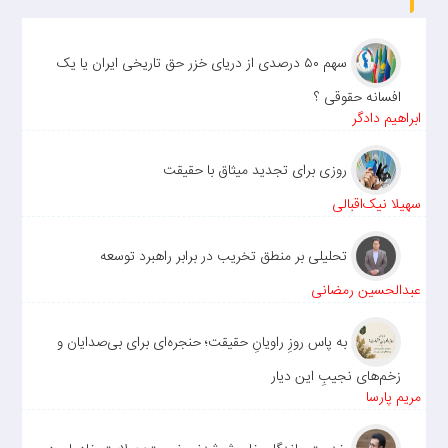
سهم ۵۰ درصدی از دریای خزر حق تاریخی ایران یا یک
افسانه حقوقی ؟
ابراهیم دادگر
روزی برای تجدید میثاق با حقیقت
سهیلا نیک‌اقبالی
تحلیلی بر منطق تخریب در برابر راهبرد توسعه
عبدالحسین رمضانی
به پاس روزِ راویانِ حقیقت؛ حنجره‌ای برای بی‌صدایان و
زخم‌های نجیبِ این دیار
مریم پارسا