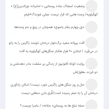
وضعیت اسفناک جاده روستایی « امامزاده نورالدین(ع) »
کهگیلویه/ وعده هایی که قرار نیست عملی شوند!/+فیلم
«پل چهارم بشار یاسوج» همچنان در پیچ و خم وعده‌ها
آفت پروانه سفید برگ‌خوار درختان تنومند زاگرس را به زانو
در می‌آورد / ابتلای ۶۰ هزار هکتار جنگل‌های کهگیلویه به آفت
روایت کوتاه اَفتونیوز از زندگی پر مشقت مادر دهدشتی و
دو فرزند معلول‌اش
حال و روز جنگل های زاگرس خوب نیست/ امکان زادآوری
درختان آن را به صفر رسیده است/قُرق بانی منطقی نیست
حمله ملخ ها به روستای« جلاله» / ماجرا چیست؟