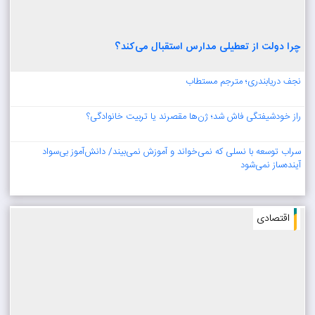
سی و نهمین شب ایستادگی/ گچساران همچنان در میدان/ فیلم+
تصاویر
1405/1/20 2:8:52
چرا دولت از تعطیلی مدارس استقبال می‌کند؟
نجف دریابندری؛ مترجم مستطاب
راز خودشیفتگی فاش شد؛ ژن‌ها مقصرند یا تربیت خانوادگی؟
سراب توسعه با نسلی که نمی‌خواند و آموزش نمی‌بیند/ دانش‌آموز بی‌سواد
آینده‌ساز نمی‌شود
اقتصادی