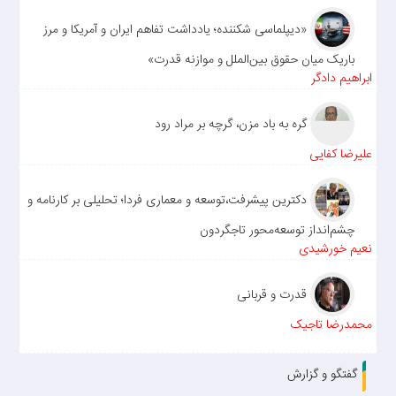
«دیپلماسی شکننده؛ یادداشت تفاهم ایران و آمریکا و مرز
باریک میان حقوق بین‌الملل و موازنه قدرت»
ابراهیم دادگر
گره به باد مزن، گرچه بر مراد رود
علیرضا کفایی
دکترین پیشرفت،توسعه و معماری فردا؛ تحلیلی بر کارنامه و
چشم‌انداز توسعه‌محور تاجگردون
نعیم خورشیدی
قدرت و قربانی
محمدرضا تاجیک
گفتگو و گزارش