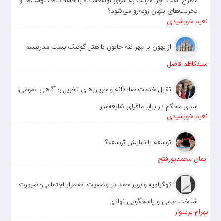
مطرح است: چرا حرکت به سوی توسعه، گاه با حسادت‌ها، تهمت‌ها و
تخریب‌های پنهان روبه‌رو می‌شود؟
نعیم خورشیدی
از بهون پر مِهر ننه خاتون تا هتل گوتیک پست مدرنیسم
سیدکاظم فاضل
تقابل خدمت صادقانه و جریان‌های تخریبی؛ آگاهی عمومی،
سدی محکم در برابر مافیای شایعه‌ساز
نعیم خورشیدی
توسعه یا نمایش توسعه؟
ایمان محمدپورفتح
کهگیلویه و بویراحمد در وضعیت اضطرار اجتماعی؛ ضرورت
شناخت علمی و پاسخگویی نهادی
بهرام پرندوار