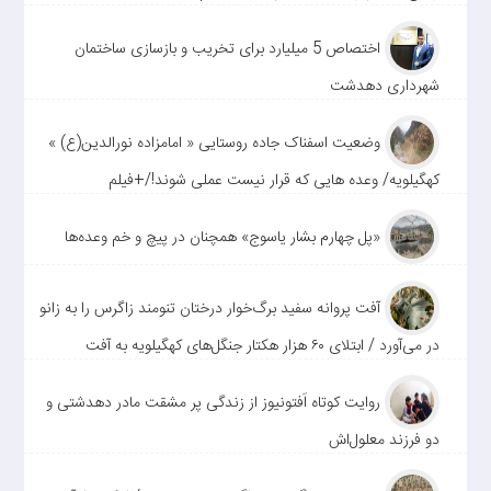
اختصاص 5 میلیارد برای تخریب و بازسازی ساختمان
شهرداری دهدشت
وضعیت اسفناک جاده روستایی « امامزاده نورالدین(ع) »
کهگیلویه/ وعده هایی که قرار نیست عملی شوند!/+فیلم
«پل چهارم بشار یاسوج» همچنان در پیچ و خم وعده‌ها
آفت پروانه سفید برگ‌خوار درختان تنومند زاگرس را به زانو
در می‌آورد / ابتلای ۶۰ هزار هکتار جنگل‌های کهگیلویه به آفت
روایت کوتاه اَفتونیوز از زندگی پر مشقت مادر دهدشتی و
دو فرزند معلول‌اش