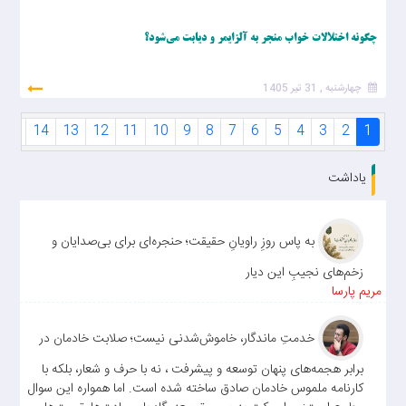
چگونه اختلالات خواب منجر به آلزایمر و دیابت می‌شود؟
چهارشنبه , 31 تیر 1405
15
14
13
12
11
10
9
8
7
6
5
4
3
2
1
یاداشت
به پاس روزِ راویانِ حقیقت؛ حنجره‌ای برای بی‌صدایان و
زخم‌های نجیبِ این دیار
مریم پارسا
خدمتِ ماندگار، خاموش‌شدنی نیست؛ صلابت خادمان در
برابر هجمه‌های پنهان توسعه و پیشرفت ، نه با حرف و شعار، بلکه با
کارنامه ملموس خادمان صادق ساخته شده است. اما همواره این سوال