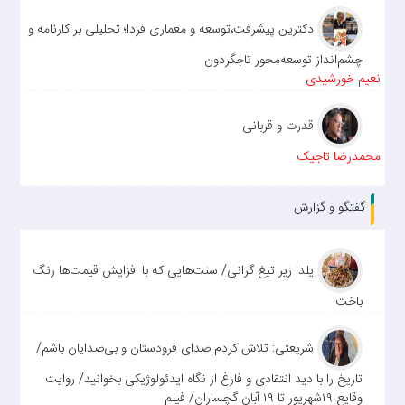
دکترین پیشرفت،توسعه و معماری فردا؛ تحلیلی بر کارنامه و
چشم‌انداز توسعه‌محور تاجگردون
نعیم خورشیدی
قدرت و قربانی
محمدرضا تاجیک
گفتگو و گزارش
یلدا زیر تیغ گرانی/ سنت‌هایی که با افزایش قیمت‌ها رنگ
باخت
شریعتی: تلاش کردم صدای فرودستان و بی‌صدایان باشم/
تاریخ را با دید انتقادی و فارغ از نگاه ایدئولوژیکی بخوانید/ روایت
وقایع ۱۹شهریور تا ۱۹ آبان گچساران/ فیلم