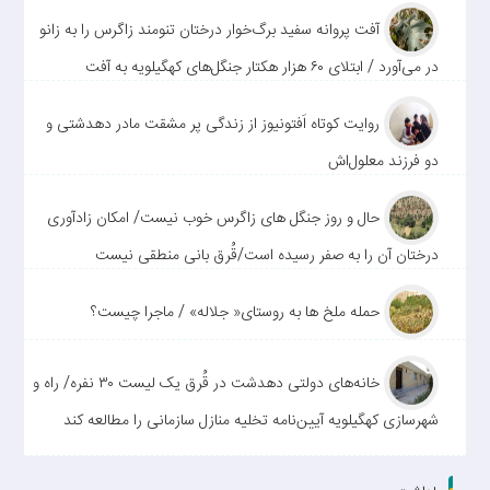
آفت پروانه سفید برگ‌خوار درختان تنومند زاگرس را به زانو
در می‌آورد / ابتلای ۶۰ هزار هکتار جنگل‌های کهگیلویه به آفت
روایت کوتاه اَفتونیوز از زندگی پر مشقت مادر دهدشتی و
دو فرزند معلول‌اش
حال و روز جنگل های زاگرس خوب نیست/ امکان زادآوری
درختان آن را به صفر رسیده است/قُرق بانی منطقی نیست
حمله ملخ ها به روستای« جلاله» / ماجرا چیست؟
خانه‌های دولتی دهدشت در قُرق یک لیست ۳۰ نفره/ راه و
شهرسازی کهگیلویه آیین‌نامه تخلیه منازل سازمانی را مطالعه کند