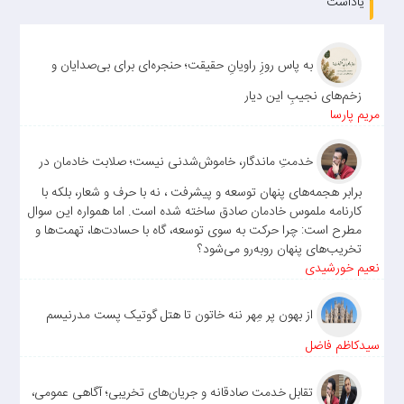
یاداشت
به پاس روزِ راویانِ حقیقت؛ حنجره‌ای برای بی‌صدایان و
زخم‌های نجیبِ این دیار
مریم پارسا
خدمتِ ماندگار، خاموش‌شدنی نیست؛ صلابت خادمان در
برابر هجمه‌های پنهان توسعه و پیشرفت ، نه با حرف و شعار، بلکه با
کارنامه ملموس خادمان صادق ساخته شده است. اما همواره این سوال
مطرح است: چرا حرکت به سوی توسعه، گاه با حسادت‌ها، تهمت‌ها و
تخریب‌های پنهان روبه‌رو می‌شود؟
نعیم خورشیدی
از بهون پر مِهر ننه خاتون تا هتل گوتیک پست مدرنیسم
سیدکاظم فاضل
تقابل خدمت صادقانه و جریان‌های تخریبی؛ آگاهی عمومی،