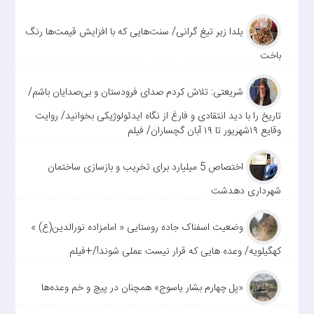
یلدا زیر تیغ گرانی/ سنت‌هایی که با افزایش قیمت‌ها رنگ
باخت
شریعتی: تلاش کردم صدای فرودستان و بی‌صدایان باشم/
تاریخ را با دید انتقادی و فارغ از نگاه ایدئولوژیکی بخوانید/ روایت
وقایع ۱۹شهریور تا ۱۹ آبان گچساران/ فیلم
اختصاص 5 میلیارد برای تخریب و بازسازی ساختمان
شهرداری دهدشت
وضعیت اسفناک جاده روستایی « امامزاده نورالدین(ع) »
کهگیلویه/ وعده هایی که قرار نیست عملی شوند!/+فیلم
«پل چهارم بشار یاسوج» همچنان در پیچ و خم وعده‌ها