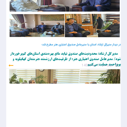
در دیدار مدیرکل ارشاد استان با مدیرعامل صندوق اعتباری هنر مطرح شد؛
مدیرکل ارشاد: محدودیت‌های صندوق نباید مانع بهره‌مندی استان‌های کم‌برخوردار
شود/ مدیرعامل صندوق اعتباری هنر: از ظرفیت‌های ارزشمند هنرمندان کهگیلویه و
چهارشنبه , 7 مرداد 1405
بویراحمد حمایت می‌کنیم