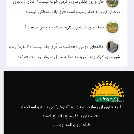
حال و روز جنگل های زاگرس خوب نیست/ امکان زادآوری
درختان آن را به صفر رسیده است/قُرق بانی منطقی نیست
حمله ملخ ها به روستای« جلاله» / ماجرا چیست؟
خانه‌های دولتی دهدشت در قُرق یک لیست ۳۰ نفره/ راه و
شهرسازی کهگیلویه آیین‌نامه تخلیه منازل سازمانی را مطالعه کند
کليه حقوق اين سايت متعلق به "افتوخبر" مي باشد و استفاده از
مطالب آن با ذکر منبع بلامانع است.
طراحی و برنامه نویسی :