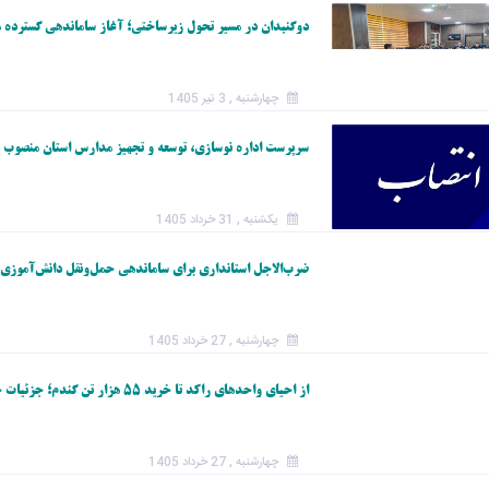
دوگنبدان در مسیر تحول زیرساختی؛ آغاز ساماندهی گسترده م
چهارشنبه , 3 تیر 1405
سرپرست اداره نوسازی، توسعه و تجهیز مدارس استان منصوب 
یکشنبه , 31 خرداد 1405
ضرب‌الاجل استانداری برای ساماندهی حمل‌ونقل دانش‌آموزی؛ 
چهارشنبه , 27 خرداد 1405
از احیای واحدهای راکد تا خرید ۵۵ هزار تن گندم؛ جزئیات جهش کشاورزی کهگیلویه و بویراحمد در یک سال اخیر
چهارشنبه , 27 خرداد 1405