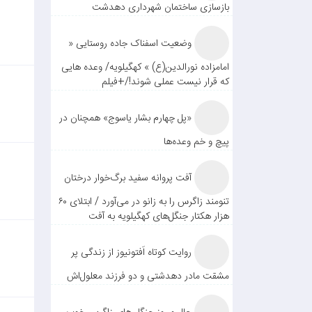
بازسازی ساختمان شهرداری دهدشت
وضعیت اسفناک جاده روستایی «
امامزاده نورالدین(ع) » کهگیلویه/ وعده هایی
که قرار نیست عملی شوند!/+فیلم
«پل چهارم بشار یاسوج» همچنان در
پیچ و خم وعده‌ها
آفت پروانه سفید برگ‌خوار درختان
تنومند زاگرس را به زانو در می‌آورد / ابتلای ۶۰
هزار هکتار جنگل‌های کهگیلویه به آفت
روایت کوتاه اَفتونیوز از زندگی پر
مشقت مادر دهدشتی و دو فرزند معلول‌اش