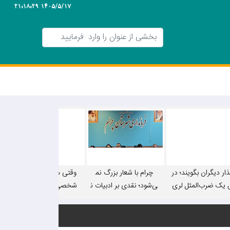
1405/5/17 21:18:29
ار دیگران بگویند؛ در
چرام با شعار بزرگ نم
وقتی مکان عمومی انبار
یک ضرب‌المثل لری
ی‌شود؛ نقدی بر ادبیات ن
شخصی می شود؟! / آیا
ای روابط‌عمومی‌ ادارا
مایشی فرماندار
نظارتی بر شهرداری باش
ت استان
ت هست؟ + فیلم و عک
س