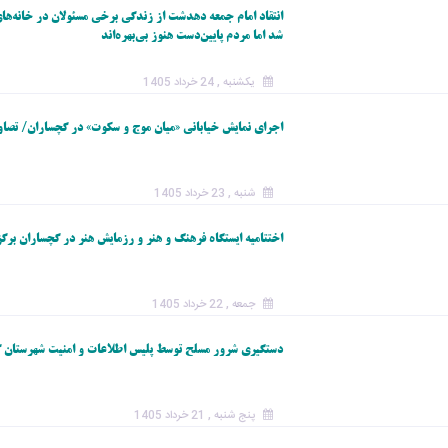
انتقاد امام جمعه دهدشت از زندگی برخی مسئولان در خانه‌ها
شد اما مردم پایین‌دست هنوز بی‌بهره‌اند
یکشنبه , 24 خرداد 1405
اجرای نمایش خیابانی «میان موج و سکوت» در گچساران/ تصاو
شنبه , 23 خرداد 1405
اختتامیه ایستگاه فرهنگ و هنر و رزمایش هنر در گچساران برگز
جمعه , 22 خرداد 1405
دستگيري شرور مسلح توسط پلیس اطلاعات و امنیت شهرستان 
پنج شنبه , 21 خرداد 1405