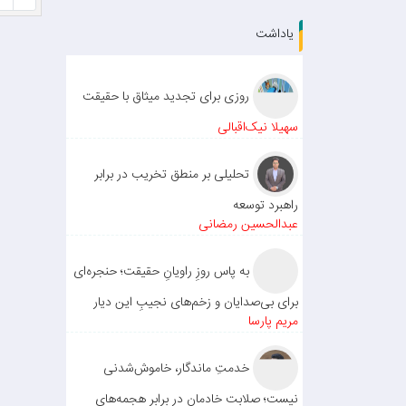
یاداشت
روزی برای تجدید میثاق با حقیقت
سهیلا نیک‌اقبالی
تحلیلی بر منطق تخریب در برابر
راهبرد توسعه
عبدالحسین رمضانی
به پاس روزِ راویانِ حقیقت؛ حنجره‌ای
برای بی‌صدایان و زخم‌های نجیبِ این دیار
مریم پارسا
خدمتِ ماندگار، خاموش‌شدنی
نیست؛ صلابت خادمان در برابر هجمه‌های