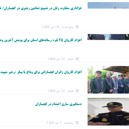
عزاداری متفاوت زنان در تشییع نمادین رهبری در گچساران/ فی
پنج شنبه , 18 تیر 1405
اعزام کاروان ۲۵ نفره رسانه‌‌های استان برای پوشش آخرین وداع در تهران
شنبه , 13 تیر 1405
اعزام کاروان زائران گچسارانی برای وداع با پیکر «رهبر شهید» 
شنبه , 13 تیر 1405
دستگيري سارق احشام در گچساران
یکشنبه , 7 تیر 1405