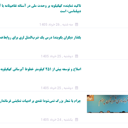
تاکید نماینده کهگیلویه بر وحدت ملی در آستانه تفاهم‌نامه با آ
دیپلماسی» است
سه شنبه , 26 خرداد 1405
بگذار دیگران بگویند؛ درس یک ضرب‌المثل لری برای روابط‌عمو
دوشنبه , 25 خرداد 1405
اصلاح و توسعه بیش از ۲۵۱ کیلومتر خطوط آبرسانی کهگیلویه و بویراحمد در سال ۱۴۰۴ / امام جمعه یاسوج: اسراف حرام شرعی است
دوشنبه , 25 خرداد 1405
چرام با شعار بزرگ نمی‌شود؛ نقدی بر ادبیات نمایشی فرماندار
یکشنبه , 24 خرداد 1405