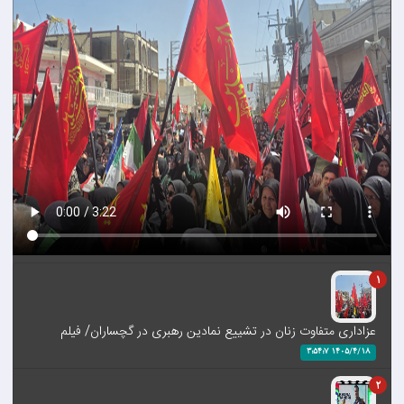
1
عزاداری متفاوت زنان در تشییع نمادین رهبری در گچساران/ فیلم
1405/4/18 3:54:7
2