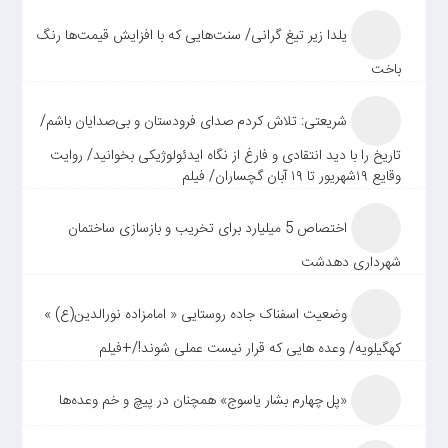
یلدا زیر تیغ گرانی/ سنت‌هایی که با افزایش قیمت‌ها رنگ
باخت
شریعتی: تلاش کردم صدای فرودستان و بی‌صدایان باشم/
تاریخ را با دید انتقادی و فارغ از نگاه ایدئولوژیکی بخوانید/ روایت
وقایع ۱۹شهریور تا ۱۹ آبان گچساران/ فیلم
اختصاص 5 میلیارد برای تخریب و بازسازی ساختمان
شهرداری دهدشت
وضعیت اسفناک جاده روستایی « امامزاده نورالدین(ع) »
کهگیلویه/ وعده هایی که قرار نیست عملی شوند!/+فیلم
«پل چهارم بشار یاسوج» همچنان در پیچ و خم وعده‌ها