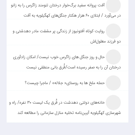
آفت پروانه سفید برگ‌خوار درختان تنومند زاگرس را به زانو
در می‌آورد / ابتلای ۶۰ هزار هکتار جنگل‌های کهگیلویه به آفت
روایت کوتاه اَفتونیوز از زندگی پر مشقت مادر دهدشتی و
دو فرزند معلول‌اش
حال و روز جنگل های زاگرس خوب نیست/ امکان زادآوری
درختان آن را به صفر رسیده است/قُرق بانی منطقی نیست
حمله ملخ ها به روستای« جلاله» / ماجرا چیست؟
خانه‌های دولتی دهدشت در قُرق یک لیست ۳۰ نفره/ راه و
شهرسازی کهگیلویه آیین‌نامه تخلیه منازل سازمانی را مطالعه کند