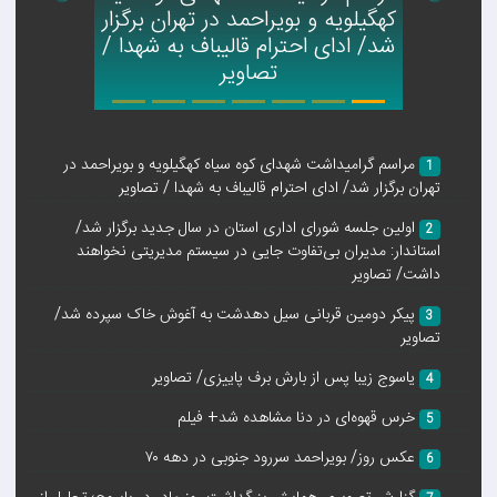
Next
Previous
تجلیل میدانی مدیریت شهری دوگنبدان از کارگران واحدهای خدماتی
کهگیلویه و بویراحمد در تهران برگزار
شهرداری به مناسبت روز کارگر/ فیلم
شد/ ادای احترام قالیباف به شهدا /
1405/2/12 15:39:1
تصاویر
6
پیشرفت ۶۰ درصدی هتل ورزش یاسوج؛ ۲۰درصد در سال جاری+فیلم
مراسم گرامیداشت شهدای کوه سیاه کهگیلویه و بویراحمد در
1
1405/2/12 0:25:40
تهران برگزار شد/ ادای احترام قالیباف به شهدا / تصاویر
اولین جلسه شورای اداری استان در سال جدید برگزار شد/
7
2
استاندار: مدیران بی‌تفاوت‌ جایی در سیستم مدیریتی نخواهند
داشت/ تصاویر
شب شعر انقلابی گچساران برگزار شد/ مدیرکل کتابخانه‌های عمومی
استان: ایرانی‌ها همواره غم را به حماسه تبدیل کرده‌اند
پیکر دومین قربانی سیل دهدشت به آغوش خاک سپرده شد/
3
تصاویر
1405/1/21 4:56:36
یاسوج زیبا پس از بارش برف پاییزی/ تصاویر
4
8
خرس قهوه‌ای در دنا مشاهده شد+ فیلم
5
حضور گسترده مردم گچساران در آیین چهلم قیام ایران
عکس روز/ بویراحمد سررود جنوبی در دهه ۷۰
6
1405/1/21 2:13:7