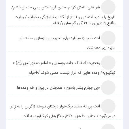
شریعتی: تلاش کردم صدای فرودستان و بی‌صدایان باشم/
تاریخ را با دید انتقادی و فارغ از نگاه ایدئولوژیکی بخوانید/ روایت
وقایع ۱۹شهریور تا ۱۹ آبان گچساران/ فیلم
اختصاص 5 میلیارد برای تخریب و بازسازی ساختمان
شهرداری دهدشت
وضعیت اسفناک جاده روستایی « امامزاده نورالدین(ع) »
کهگیلویه/ وعده هایی که قرار نیست عملی شوند!/+فیلم
«پل چهارم بشار یاسوج» همچنان در پیچ و خم وعده‌ها
آفت پروانه سفید برگ‌خوار درختان تنومند زاگرس را به زانو
در می‌آورد / ابتلای ۶۰ هزار هکتار جنگل‌های کهگیلویه به آفت