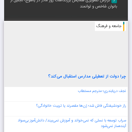
گزارش تصویری همایش بزرگداشت روز مادر در یاسوج؛ تجلیل از
7
9
بانوان شاخص و توانمند
شب شعر انقلابی گچساران برگزار شد/ مدیرکل کتابخانه‌های عمومی
استان: ایرانی‌ها همواره غم را به حماسه تبدیل کرده‌اند
جامعه و فرهنگ‌
1405/1/21 1:18:32
10
سی و نهمین شب ایستادگی/ گچساران همچنان در میدان/ فیلم+
تصاویر
1405/1/20 2:8:52
چرا دولت از تعطیلی مدارس استقبال می‌کند؟
نجف دریابندری؛ مترجم مستطاب
راز خودشیفتگی فاش شد؛ ژن‌ها مقصرند یا تربیت خانوادگی؟
سراب توسعه با نسلی که نمی‌خواند و آموزش نمی‌بیند/ دانش‌آموز بی‌سواد
آینده‌ساز نمی‌شود