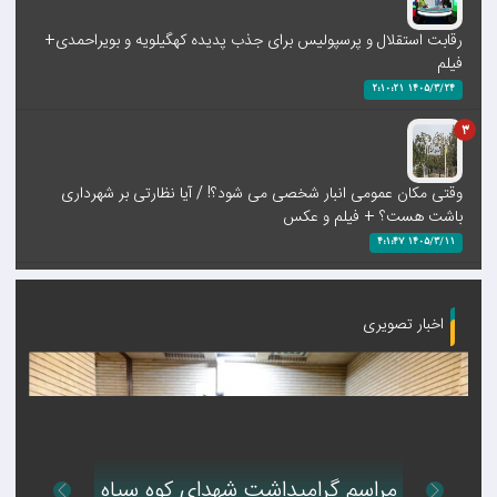
رقابت استقلال و پرسپولیس برای جذب پدیده کهگیلویه و بویراحمدی+
فیلم
1405/3/24 2:10:21
3
وقتی مکان عمومی انبار شخصی می شود؟! / آیا نظارتی بر شهرداری
باشت هست؟ + فیلم و عکس
1405/3/11 4:1:47
4
اخبار تصویری
سخنگوی دولت تکلیف زمان وصل شدن اینترنت بین‌الملل را مشخص
کرد / اینترنت پرو مصوبه کدام نهاد است؟ / فیلم
1405/2/23 0:6:37
5
مراسم گرامیداشت شهدای کوه سیاه