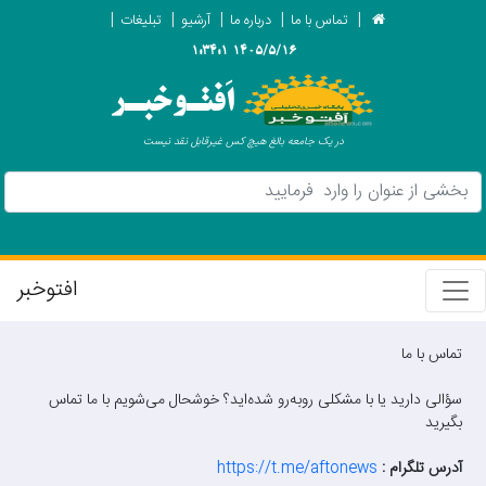
تماس با ما
درباره ما
آرشیو
تبلیغات
1405/5/16 1:34:1
اَفتـوخبـر
در یک جامعه بالغ هیچ کس غیرقابل نقد نیست
افتوخبر
تماس با ما
سؤالی دارید یا با مشکلی روبه‌رو شده‌اید؟ خوشحال می‌شویم با ما تماس
بگیرید
آدرس تلگرام :
https://t.me/aftonews