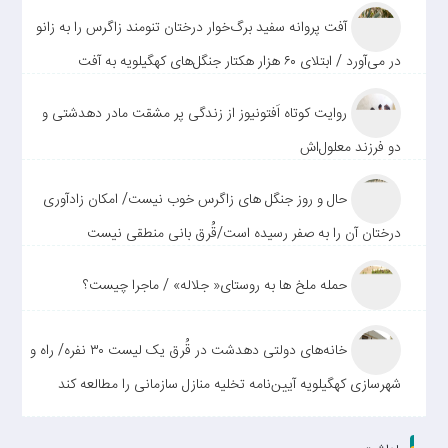
آفت پروانه سفید برگ‌خوار درختان تنومند زاگرس را به زانو
در می‌آورد / ابتلای ۶۰ هزار هکتار جنگل‌های کهگیلویه به آفت
روایت کوتاه اَفتونیوز از زندگی پر مشقت مادر دهدشتی و
دو فرزند معلول‌اش
حال و روز جنگل های زاگرس خوب نیست/ امکان زادآوری
درختان آن را به صفر رسیده است/قُرق بانی منطقی نیست
حمله ملخ ها به روستای« جلاله» / ماجرا چیست؟
خانه‌های دولتی دهدشت در قُرق یک لیست ۳۰ نفره/ راه و
شهرسازی کهگیلویه آیین‌نامه تخلیه منازل سازمانی را مطالعه کند