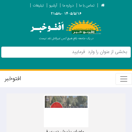
تماس با ما
درباره ما
آرشیو
تبلیغات
1405/5/16 21:58:0
اَفتـوخبـر
در یک جامعه بالغ هیچ کس غیرقابل نقد نیست
افتوخبر
ماجرای پذیرش دبیریِ ف