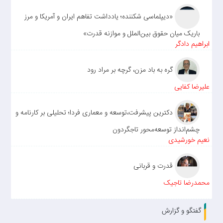
«دیپلماسی شکننده؛ یادداشت تفاهم ایران و آمریکا و مرز
باریک میان حقوق بین‌الملل و موازنه قدرت»
ابراهیم دادگر
گره به باد مزن، گرچه بر مراد رود
علیرضا کفایی
دکترین پیشرفت،توسعه و معماری فردا؛ تحلیلی بر کارنامه و
چشم‌انداز توسعه‌محور تاجگردون
نعیم خورشیدی
قدرت و قربانی
محمدرضا تاجیک
گفتگو و گزارش