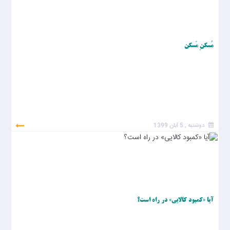
مُسکنِ مَسکن
دوشنبه , 5 آبان 1399
آیا «کمبود کالایی» در راه است؟