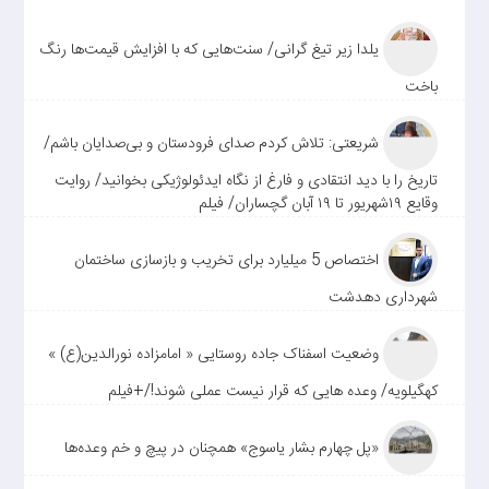
یلدا زیر تیغ گرانی/ سنت‌هایی که با افزایش قیمت‌ها رنگ
باخت
شریعتی: تلاش کردم صدای فرودستان و بی‌صدایان باشم/
تاریخ را با دید انتقادی و فارغ از نگاه ایدئولوژیکی بخوانید/ روایت
وقایع ۱۹شهریور تا ۱۹ آبان گچساران/ فیلم
اختصاص 5 میلیارد برای تخریب و بازسازی ساختمان
شهرداری دهدشت
وضعیت اسفناک جاده روستایی « امامزاده نورالدین(ع) »
کهگیلویه/ وعده هایی که قرار نیست عملی شوند!/+فیلم
«پل چهارم بشار یاسوج» همچنان در پیچ و خم وعده‌ها