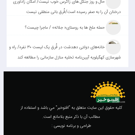
حال و روز جنگل های زاگرس خوب نیست/ امکان زادآوری
درختان آن را به صفر رسیده است/قُرق بانی منطقی نیست
حمله ملخ ها به روستای« جلاله» / ماجرا چیست؟
خانه‌های دولتی دهدشت در قُرق یک لیست ۳۰ نفره/ راه و
شهرسازی کهگیلویه آیین‌نامه تخلیه منازل سازمانی را مطالعه کند
کليه حقوق اين سايت متعلق به "افتوخبر" مي باشد و استفاده از
مطالب آن با ذکر منبع بلامانع است.
طراحی و برنامه نویسی :