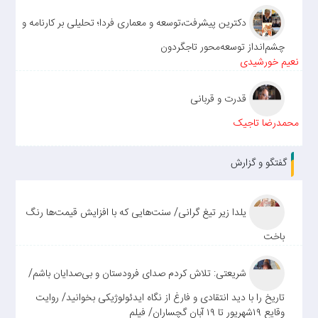
دکترین پیشرفت،توسعه و معماری فردا؛ تحلیلی بر کارنامه و
چشم‌انداز توسعه‌محور تاجگردون
نعیم خورشیدی
قدرت و قربانی
محمدرضا تاجیک
گفتگو و گزارش
یلدا زیر تیغ گرانی/ سنت‌هایی که با افزایش قیمت‌ها رنگ
باخت
شریعتی: تلاش کردم صدای فرودستان و بی‌صدایان باشم/
تاریخ را با دید انتقادی و فارغ از نگاه ایدئولوژیکی بخوانید/ روایت
وقایع ۱۹شهریور تا ۱۹ آبان گچساران/ فیلم