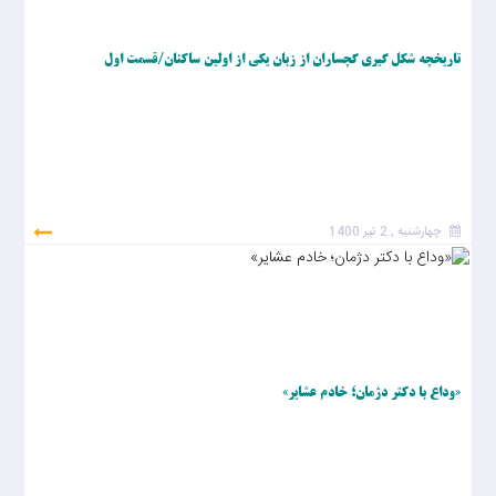
تاریخچه شکل گیری گچساران از زبان یکی از اولین ساکنان/قسمت اول
چهارشنبه , 2 تیر 1400
«وداع با دکتر دژمان؛ خادم عشایر»