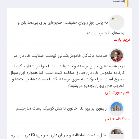
یاداشت
به پاس روزِ راویانِ حقیقت؛ حنجره‌ای برای بی‌صدایان و
زخم‌های نجیبِ این دیار
مریم پارسا
خدمتِ ماندگار، خاموش‌شدنی نیست؛ صلابت خادمان در
برابر هجمه‌های پنهان توسعه و پیشرفت ، نه با حرف و شعار، بلکه با
کارنامه ملموس خادمان صادق ساخته شده است. اما همواره این سوال
مطرح است: چرا حرکت به سوی توسعه، گاه با حسادت‌ها، تهمت‌ها و
تخریب‌های پنهان روبه‌رو می‌شود؟
نعیم خورشیدی
از بهون پر مِهر ننه خاتون تا هتل گوتیک پست مدرنیسم
سیدکاظم فاضل
تقابل خدمت صادقانه و جریان‌های تخریبی؛ آگاهی عمومی،