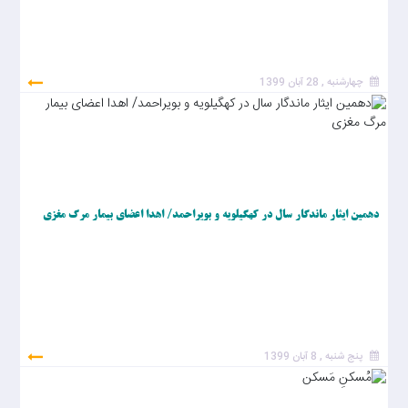
چهارشنبه , 28 آبان 1399
دهمین ایثار ماندگار سال در کهگیلویه و بویراحمد/ اهدا اعضای بیمار مرگ مغزی
پنج شنبه , 8 آبان 1399