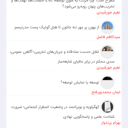
مطرح است: چرا حرکت به سوی توسعه، گاه با حسادت‌ها، تهمت‌ها و
تخریب‌های پنهان روبه‌رو می‌شود؟
نعیم خورشیدی
از بهون پر مِهر ننه خاتون تا هتل گوتیک پست مدرنیسم
سیدکاظم فاضل
تقابل خدمت صادقانه و جریان‌های تخریبی؛ آگاهی عمومی،
سدی محکم در برابر مافیای شایعه‌ساز
نعیم خورشیدی
توسعه یا نمایش توسعه؟
ایمان محمدپورفتح
کهگیلویه و بویراحمد در وضعیت اضطرار اجتماعی؛ ضرورت
شناخت علمی و پاسخگویی نهادی
بهرام پرندوار