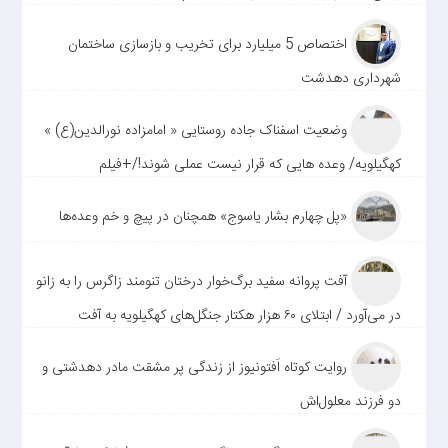
اختصاص 5 میلیارد برای تخریب و بازسازی ساختمان
شهرداری دهدشت
وضعیت اسفناک جاده روستایی « امامزاده نورالدین(ع) »
کهگیلویه/ وعده هایی که قرار نیست عملی شوند!/+فیلم
«پل چهارم بشار یاسوج» همچنان در پیچ و خم وعده‌ها
آفت پروانه سفید برگ‌خوار درختان تنومند زاگرس را به زانو
در می‌آورد / ابتلای ۶۰ هزار هکتار جنگل‌های کهگیلویه به آفت
روایت کوتاه اَفتونیوز از زندگی پر مشقت مادر دهدشتی و
دو فرزند معلول‌اش