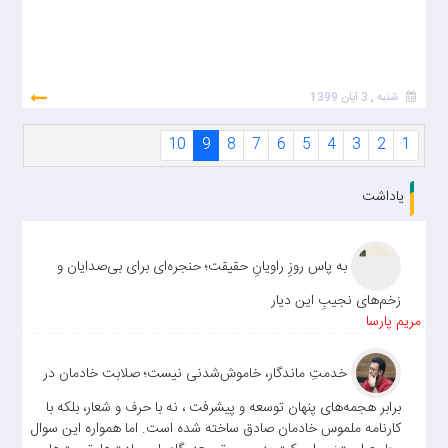
شنبه , 3 آبان 1399
10
9
8
7
6
5
4
3
2
1
یاداشت
به پاس روزِ راویانِ حقیقت؛ حنجره‌ای برای بی‌صدایان و
زخم‌های نجیبِ این دیار
مریم پارسا
خدمتِ ماندگار، خاموش‌شدنی نیست؛ صلابت خادمان در
برابر هجمه‌های پنهان توسعه و پیشرفت ، نه با حرف و شعار، بلکه با
کارنامه ملموس خادمان صادق ساخته شده است. اما همواره این سوال