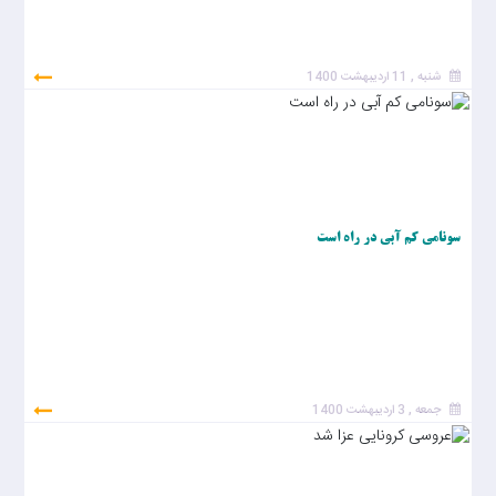
شنبه , 11 اردیبهشت 1400
سونامی کم آبی در راه است
جمعه , 3 اردیبهشت 1400