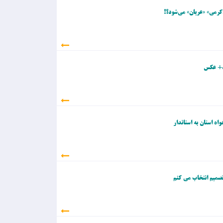
کرمی» «عریان» می‌شود؟!
د+ عکس
ه استان به استاندار
تصمیم انتخاب می کنم