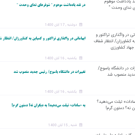
در نقد یادداشت موهوم " شوفرهای ندای وحدت "
دوشنبه , 17 آبان 1400
ابهاماتی در واگذاری تراکتور و کمباین به کشاورزان/ انتظار
یکشنبه , 16 آبان 1400
تغییرات در دانشگاه یاسوج/ رئیس جدید منصوب شد
یکشنبه , 16 آبان 1400
به «سادات» تبلت می‌دهید؟ به دیگران نه؟ دمتون گرم!
شنبه , 15 آبان 1400