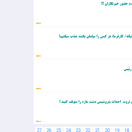
 حضور خبرنگاران ؟!
انه/ کارفرما: هر کسی را میلمان بکشد جذب میکنیم!
 رئیس
 و ثروت احداث پتروشیمی دشت مازه را متوقف کنید !
31
30
29
28
27
26
25
24
23
22
21
20
19
18