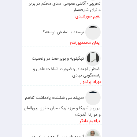
تخریبی؛ آگاهی عمومی، سدی محکم در برابر
مافیای شایعه‌ساز
نعیم خورشیدی
توسعه یا نمایش توسعه؟
ایمان محمدپورفتح
کهگیلویه و بویراحمد در وضعیت
اضطرار اجتماعی؛ ضرورت شناخت علمی و
پاسخگویی نهادی
بهرام پرندوار
«دیپلماسی شکننده؛ یادداشت تفاهم
ایران و آمریکا و مرز باریک میان حقوق بین‌الملل
و موازنه قدرت»
ابراهیم دادگر
گره به باد مزن، گرچه بر مراد رود