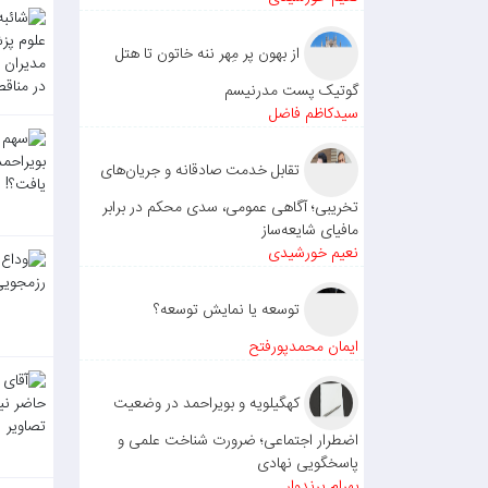
از بهون پر مِهر ننه خاتون تا هتل
گوتیک پست مدرنیسم
سیدکاظم فاضل
تقابل خدمت صادقانه و جریان‌های
تخریبی؛ آگاهی عمومی، سدی محکم در برابر
مافیای شایعه‌ساز
نعیم خورشیدی
توسعه یا نمایش توسعه؟
ایمان محمدپورفتح
کهگیلویه و بویراحمد در وضعیت
اضطرار اجتماعی؛ ضرورت شناخت علمی و
پاسخگویی نهادی
بهرام پرندوار