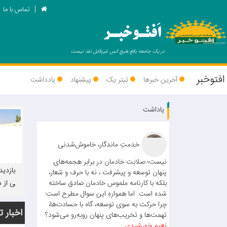
تماس با ما
اَفتـوخبـر
در یک جامعه بالغ هیچ کس غیرقابل نقد نیست
افتوخبر
آخرین خبرها
تیتر یک
پیشنهاد
یادداشت
یاداشت
خدمتِ ماندگار، خاموش‌شدنی
نیست؛ صلابت خادمان در برابر هجمه‌های
بازدید
پنهان توسعه و پیشرفت ، نه با حرف و شعار،
بلکه با کارنامه ملموس خادمان صادق ساخته
ی از ش
شده است. اما همواره این سوال مطرح است:
پور 
چرا حرکت به سوی توسعه، گاه با حسادت‌ها،
اخبار ت
تهمت‌ها و تخریب‌های پنهان روبه‌رو می‌شود؟
نعیم خورشیدی