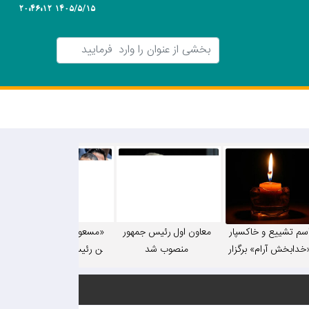
1405/5/15 20:46:12
سم تشییع و خاکسپار
معاون اول رئیس جمهور
«مسعود پزشکیان» نهمی
دابخش آرام» برگزار
منصوب شد
ن رئیس‌جمهور ایران ش
‌شود/ زمان و مکان
د