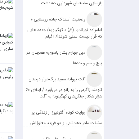
بازسازی ساختمان شهرداری دهدشت
وضعیت اسفناک جاده روستایی «
امامزاده نورالدین(ع) » کهگیلویه/ وعده هایی
که قرار نیست عملی شوند!/+فیلم
«پل چهارم بشار یاسوج» همچنان در
پیچ و خم وعده‌ها
آفت پروانه سفید برگ‌خوار درختان
تنومند زاگرس را به زانو در می‌آورد / ابتلای ۶۰
هزار هکتار جنگل‌های کهگیلویه به آفت
روایت کوتاه اَفتونیوز از زندگی پر
مشقت مادر دهدشتی و دو فرزند معلول‌اش