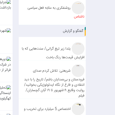
روشنفکری به مثابه فعل سیاسی
ناشناس
گفتگو و گزارش
یلدا زیر تیغ گرانی/ سنت‌هایی که با
افزایش قیمت‌ها رنگ باخت
شریعتی: تلاش کردم صدای
فرودستان و بی‌صدایان باشم/ تاریخ را با دید
انتقادی و فارغ از نگاه ایدئولوژیکی بخوانید/
روایت وقایع ۱۹شهریور تا ۱۹ آبان گچساران/
فیلم
اختصاص 5 میلیارد برای تخریب و