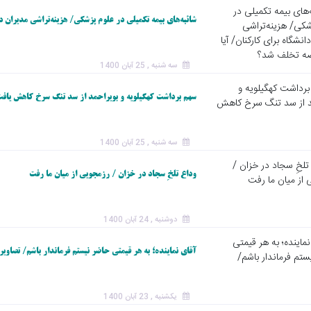
شائبه‌های بیمه‌ تکمیلی در علوم پزشکی/ هزینه‌تراشی مدیران 
سه شنبه , 25 آبان 1400
سهم برداشت کهگیلویه و بویراحمد از سد تنگ سرخ کاهش یافت
سه شنبه , 25 آبان 1400
وداع تلخِ سجاد در خزان / رزمجویی از میان ما رفت
دوشنبه , 24 آبان 1400
آقای نماینده؛ به هر قیمتی حاضر نیستم فرماندار باشم/ تصاویر
یکشنبه , 23 آبان 1400