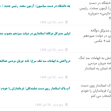
یقه دانشگاه در دستِ سیاسیون/ آزمون سخت ِ رئیس جدید / «
شنبه , 22 آبان 1400
اولین مدیرکل دوگانه استانداری در دولت سیزدهم منصوب ش
شنبه , 22 آبان 1400
درواکنش به ابهامات سد تنگ سرخ/ نامه جریان مردمی عدالتخوا
شنبه , 22 آبان 1400
آب پاک استاندار روی دست نمایندگان/ فرمانداران را خودم 
پنج شنبه , 20 آبان 1400