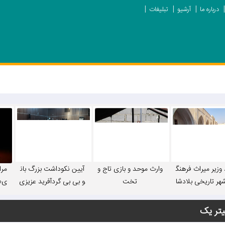
درباره ما
آرشیو
تبلیغات
 وزیر میراث فرهنگ
وارث موحد و بازی تاج و
آیین نکوداشت بزرگ بان
مرا
هر تاریخی بلادشا
تخت
و بی بی گردآفرید عزیزی
ی«خ
دهدشت /تصاویر
برگزار شد/تصاویر
می
یتر یک