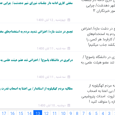
مخفی کاری ادامه دار جلسات شورای شهر دهدشت/ چرایی عدم
چهارشنبه , 12 آبان 1400
تجمع در دشت مازه/ اعتراض شدید مردم به استخدام‌های مخفی
سه شنبه , 11 آبان 1400
درگیری در دانشگاه یاسوج! / اعتراض تند عضو هیئت علمی به
سه شنبه , 11 آبان 1400
مطالبه مردم کهگیلویه از استاندار/ بی اعتنا به اصحاب قدرت
دوشنبه , 10 آبان 1400
17
16
15
14
13
12
11
10
9
8
7
6
5
4
3