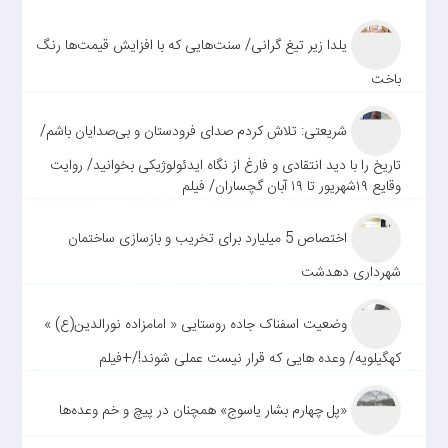
یلدا زیر تیغ گرانی/ سنت‌هایی که با افزایش قیمت‌ها رنگ
باخت
شریعتی: تلاش کردم صدای فرودستان و بی‌صدایان باشم/
تاریخ را با دید انتقادی و فارغ از نگاه ایدئولوژیکی بخوانید/ روایت
وقایع ۱۹شهریور تا ۱۹ آبان گچساران/ فیلم
اختصاص 5 میلیارد برای تخریب و بازسازی ساختمان
شهرداری دهدشت
وضعیت اسفناک جاده روستایی « امامزاده نورالدین(ع) »
کهگیلویه/ وعده هایی که قرار نیست عملی شوند!/+فیلم
«پل چهارم بشار یاسوج» همچنان در پیچ و خم وعده‌ها