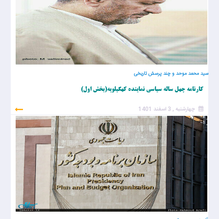
سید محمد موحد و چند پرسش تاریخی
کارنامه چهل ساله سیاسی نماینده کهگیلویه(بخش اول)
چهارشنبه , 3 اسفند 1401