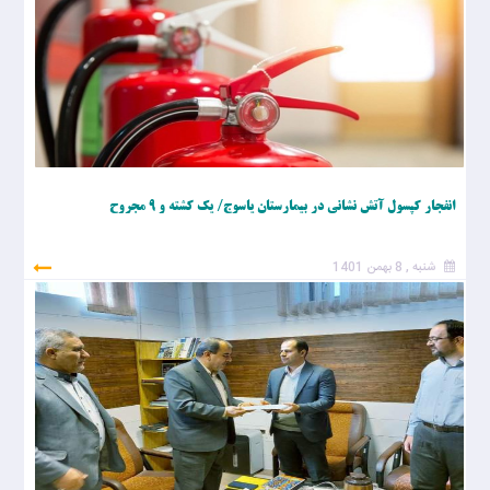
انفجار کپسول آتش نشانی در بیمارستان یاسوج/ یک کشته و 9 مجروح
شنبه , 8 بهمن 1401