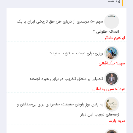
یاداشت
سهم ۵۰ درصدی از دریای خزر حق تاریخی ایران یا یک
افسانه حقوقی ؟
ابراهیم دادگر
روزی برای تجدید میثاق با حقیقت
سهیلا نیک‌اقبالی
تحلیلی بر منطق تخریب در برابر راهبرد توسعه
عبدالحسین رمضانی
به پاس روزِ راویانِ حقیقت؛ حنجره‌ای برای بی‌صدایان و
زخم‌های نجیبِ این دیار
مریم پارسا