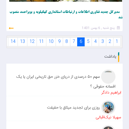
مدیرکل جدید فناوری اطلاعات و ارتباطات استانداری کهگیلویه و بویراحمد منصوب
شد
پنج شنبه , 6 بهمن 1401
15
14
13
12
11
10
9
8
7
6
5
4
3
2
1
یاداشت
سهم ۵۰ درصدی از دریای خزر حق تاریخی ایران یا یک
افسانه حقوقی ؟
ابراهیم دادگر
روزی برای تجدید میثاق با حقیقت
سهیلا نیک‌اقبالی