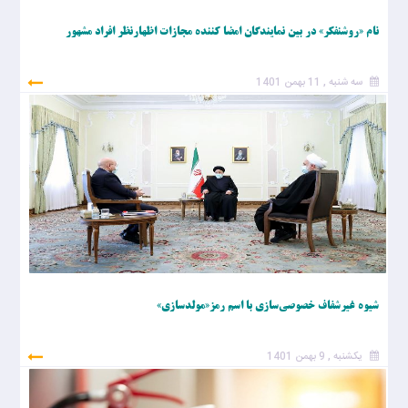
نام «روشنفکر» در بین نمایندگان امضا کننده مجازات اظهارنظر افراد مشهور
سه شنبه , 11 بهمن 1401
شيوه غيرشفاف خصوصي‌سازی با اسم رمز«مولدسازی»
یکشنبه , 9 بهمن 1401