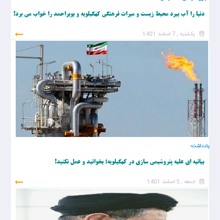
دنیا را آب ببرد محیط زیست و میراث فرهنگی کهگیلویه و بویراحمد را خواب می برد!
یکشنبه , 7 اسفند 1401
یادداشت؛
بیانیه ای علیه پتروشیمی سازی در کهگیلویه؛ بخوانید و عمل نکنید!
جمعه , 5 اسفند 1401