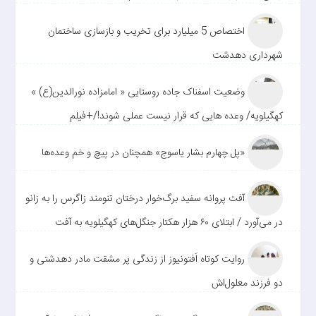
اختصاص 5 میلیارد برای تخریب و بازسازی ساختمان
شهرداری دهدشت
وضعیت اسفناک جاده روستایی « امامزاده نورالدین(ع) »
کهگیلویه/ وعده هایی که قرار نیست عملی شوند!/+فیلم
«پل چهارم بشار یاسوج» همچنان در پیچ و خم وعده‌ها
آفت پروانه سفید برگ‌خوار درختان تنومند زاگرس را به زانو
در می‌آورد / ابتلای ۶۰ هزار هکتار جنگل‌های کهگیلویه به آفت
روایت کوتاه اَفتونیوز از زندگی پر مشقت مادر دهدشتی و
دو فرزند معلول‌اش