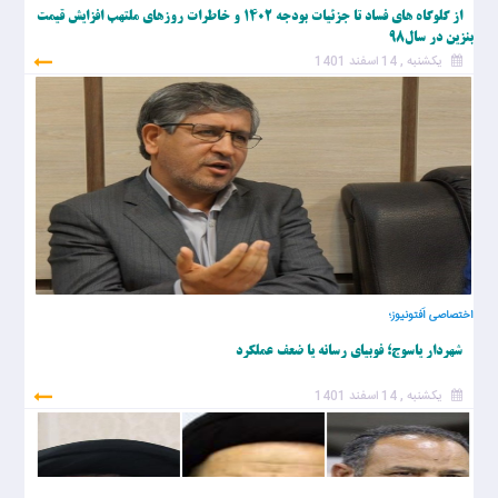
از گلوگاه های فساد تا جزئیات بودجه ۱۴۰۲ و خاطرات روزهای ملتهب افزایش قیمت
بنزین در سال۹۸
یکشنبه , 14 اسفند 1401
اختصاصی اَفتونیوز؛
شهردار یاسوج؛ فوبیای رسانه یا ضعف عملکرد
یکشنبه , 14 اسفند 1401