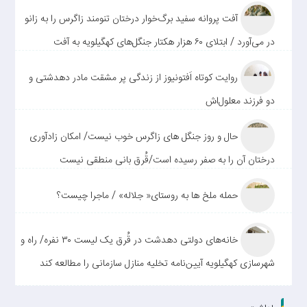
آفت پروانه سفید برگ‌خوار درختان تنومند زاگرس را به زانو
در می‌آورد / ابتلای ۶۰ هزار هکتار جنگل‌های کهگیلویه به آفت
روایت کوتاه اَفتونیوز از زندگی پر مشقت مادر دهدشتی و
دو فرزند معلول‌اش
حال و روز جنگل های زاگرس خوب نیست/ امکان زادآوری
درختان آن را به صفر رسیده است/قُرق بانی منطقی نیست
حمله ملخ ها به روستای« جلاله» / ماجرا چیست؟
خانه‌های دولتی دهدشت در قُرق یک لیست ۳۰ نفره/ راه و
شهرسازی کهگیلویه آیین‌نامه تخلیه منازل سازمانی را مطالعه کند