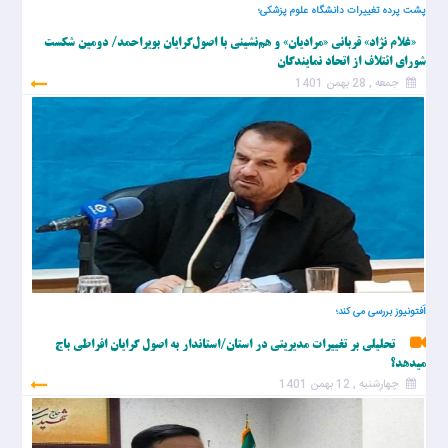
پشت پرده تغییرات دانشگاه علوم پزشکی؛
«غلام نژاد» قربانی «مرادیان» و هم‌نشینی با اصول‌گرایان بویراحمد/ دومین شکست
شورای ائتلاف از اتحاد نمایندگان
جمعه , 28 بهمن 1401
اَفتونیوز بررسی می کند؛
تحلیلی بر تغییرات مدیریتی در استان/استاندار به اصول گرایان افراطی باج
میدهد؟
چهارشنبه , 12 بهمن 1401