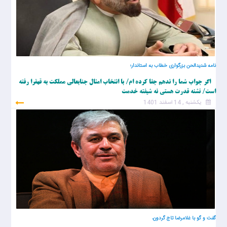
نامه شدیدالحن بزرگواری خطاب به استاندار؛
اگر جواب شما را ندهم جفا کرده ام/ با انتخاب امثال جنابعالي مملکت به قهقرا رفته
است/ تشنه قدرت هستی نه شیفته خدمت
یکشنبه , 14 اسفند 1401
گفت و گو با غلامرضا تاج گردون،