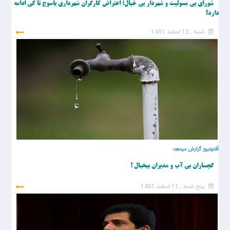
شورای بی مسولیت و شهردار بی خیال؛ اعتراض کارگران شهرداری یاسوج تا کی ادامه
دارد؟
شنبه , 13 اسفند 1401
اَفتونیوز گزارش میدهد؛
گچساران بی آب و مدیران بیخیال !
پنج شنبه , 11 اسفند 1401