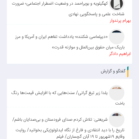
کهگیلویه و بویراحمد در وضعیت اضطرار اجتماعی؛ ضرورت
شناخت علمی و پاسخگویی نهادی
بهرام پرندوار
«دیپلماسی شکننده؛ یادداشت تفاهم ایران و آمریکا و مرز
باریک میان حقوق بین‌الملل و موازنه قدرت»
ابراهیم دادگر
گفتگو و گزارش
یلدا زیر تیغ گرانی/ سنت‌هایی که با افزایش قیمت‌ها رنگ
باخت
شریعتی: تلاش کردم صدای فرودستان و بی‌صدایان باشم/
تاریخ را با دید انتقادی و فارغ از نگاه ایدئولوژیکی بخوانید/ روایت
وقایع ۱۹شهریور تا ۱۹ آبان گچساران/ فیلم