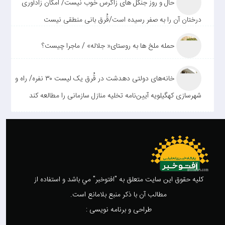
حال و روز جنگل های زاگرس خوب نیست/ امکان زادآوری
درختان آن را به صفر رسیده است/قُرق بانی منطقی نیست
حمله ملخ ها به روستای« جلاله» / ماجرا چیست؟
خانه‌های دولتی دهدشت در قُرق یک لیست ۳۰ نفره/ راه و
شهرسازی کهگیلویه آیین‌نامه تخلیه منازل سازمانی را مطالعه کند
کليه حقوق اين سايت متعلق به "افتوخبر" مي باشد و استفاده از
مطالب آن با ذکر منبع بلامانع است.
طراحی و برنامه نویسی :