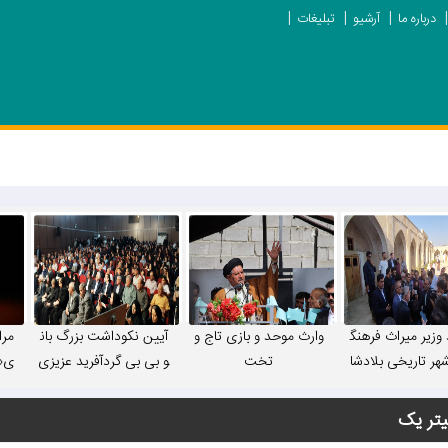
درباره ما
آرشیو
تبلیغات
 وزیر میراث فرهنگ
وارث موحد و بازی تاج و
آیین نکوداشت بزرگ بان
مرا
هر تاریخی بلادشا
تخت
و بی بی گردآفرید عزیزی
ی«خ
دهدشت /تصاویر
برگزار شد/تصاویر
می
یتر یک