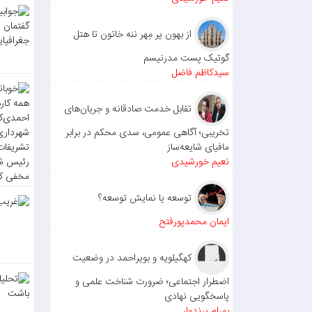
از بهون پر مِهر ننه خاتون تا هتل
گوتیک پست مدرنیسم
سیدکاظم فاضل
تقابل خدمت صادقانه و جریان‌های
تخریبی؛ آگاهی عمومی، سدی محکم در برابر
مافیای شایعه‌ساز
نعیم خورشیدی
توسعه یا نمایش توسعه؟
ایمان محمدپورفتح
کهگیلویه و بویراحمد در وضعیت
اضطرار اجتماعی؛ ضرورت شناخت علمی و
پاسخگویی نهادی
بهرام پرندوار