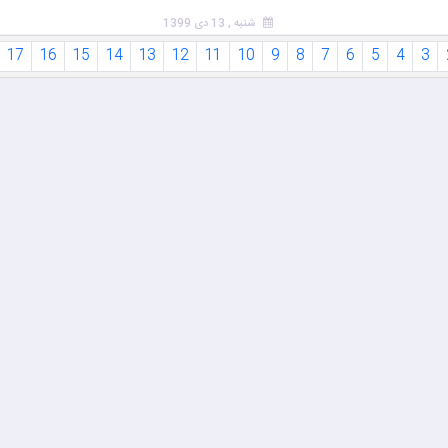
شنبه , 13 دی 1399
17
16
15
14
13
12
11
10
9
8
7
6
5
4
3