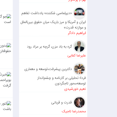
«دیپلماسی شکننده؛ یادداشت تفاهم
ایران و آمریکا و مرز باریک میان حقوق بین‌الملل
و موازنه قدرت»
ابراهیم دادگر
گره به باد مزن، گرچه بر مراد رود
علیرضا کفایی
دکترین پیشرفت،توسعه و معماری
فردا؛ تحلیلی بر کارنامه و چشم‌انداز
توسعه‌محور تاجگردون
نعیم خورشیدی
قدرت و قربانی
محمدرضا تاجیک