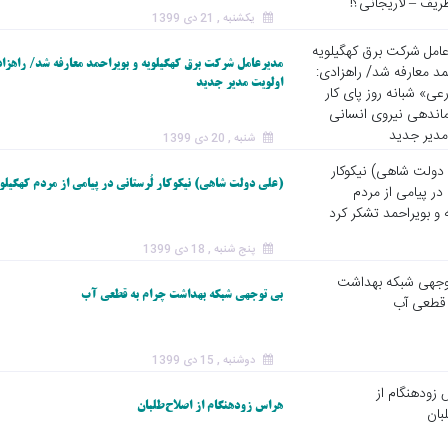
یکشنبه , 21 دی 1399
مدیرعامل شرکت برق کهگیلویه و بویراحمد معارفه شد/ راهزاد
اولویت مدیر جدید
شنبه , 20 دی 1399
(علی دولت شاهی) نیکوکار لُرستانی در پیامی از مردم کهگیلوی
پنج شنبه , 18 دی 1399
بی توجهی شبکه بهداشت چرام به قطعی آب
دوشنبه , 15 دی 1399
هراس زودهنگام از اصلاح‌طلبان