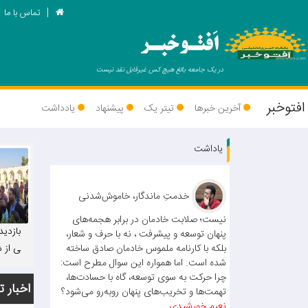
تماس با ما
اَفتـوخبـر
در یک جامعه بالغ هیچ کس غیرقابل نقد نیست
افتوخبر
آخرین خبرها
تیتر یک
پیشنهاد
یادداشت
یاداشت
خدمتِ ماندگار، خاموش‌شدنی
نیست؛ صلابت خادمان در برابر هجمه‌های
بازدید
پنهان توسعه و پیشرفت ، نه با حرف و شعار،
بلکه با کارنامه ملموس خادمان صادق ساخته
ی از ش
شده است. اما همواره این سوال مطرح است:
پور 
چرا حرکت به سوی توسعه، گاه با حسادت‌ها،
اخبار ت
تهمت‌ها و تخریب‌های پنهان روبه‌رو می‌شود؟
نعیم خورشیدی