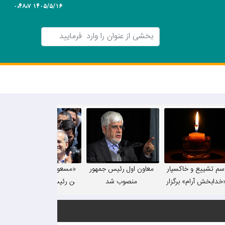
1405/5/16 0:48:7
سم تشییع و خاکسپار
معاون اول رئیس جمهور
«مسعود پزشکیان» نهمی
دابخش آرام» برگزار
منصوب شد
ن رئیس‌جمهور ایران ش
‌شود/ زمان و مکان
د