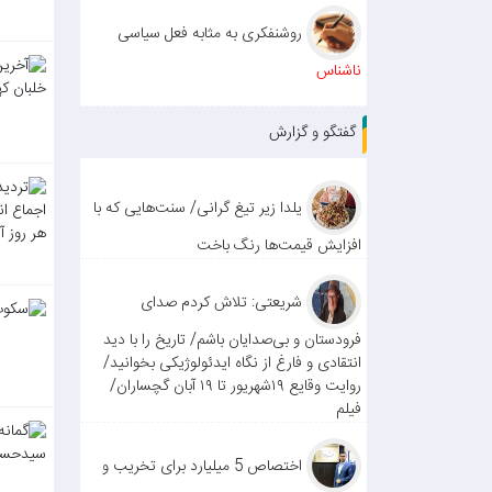
روشنفکری به مثابه فعل سیاسی
ناشناس
گفتگو و گزارش
یلدا زیر تیغ گرانی/ سنت‌هایی که با
افزایش قیمت‌ها رنگ باخت
شریعتی: تلاش کردم صدای
فرودستان و بی‌صدایان باشم/ تاریخ را با دید
انتقادی و فارغ از نگاه ایدئولوژیکی بخوانید/
روایت وقایع ۱۹شهریور تا ۱۹ آبان گچساران/
فیلم
اختصاص 5 میلیارد برای تخریب و