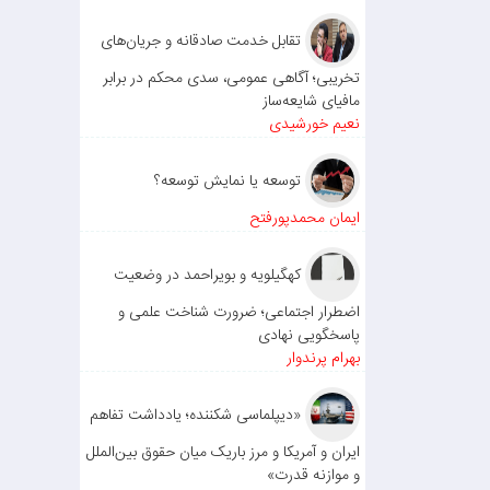
تقابل خدمت صادقانه و جریان‌های
تخریبی؛ آگاهی عمومی، سدی محکم در برابر
مافیای شایعه‌ساز
نعیم خورشیدی
توسعه یا نمایش توسعه؟
ایمان محمدپورفتح
کهگیلویه و بویراحمد در وضعیت
اضطرار اجتماعی؛ ضرورت شناخت علمی و
پاسخگویی نهادی
بهرام پرندوار
«دیپلماسی شکننده؛ یادداشت تفاهم
ایران و آمریکا و مرز باریک میان حقوق بین‌الملل
و موازنه قدرت»