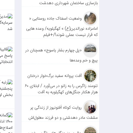
بازسازی ساختمان شهرداری دهدشت
وضعیت اسفناک جاده روستایی «
امامزاده نورالدین(ع) » کهگیلویه/ وعده هایی
که قرار نیست عملی شوند!/+فیلم
«پل چهارم بشار یاسوج» همچنان در
پیچ و خم وعده‌ها
آفت پروانه سفید برگ‌خوار درختان
تنومند زاگرس را به زانو در می‌آورد / ابتلای ۶۰
هزار هکتار جنگل‌های کهگیلویه به آفت
روایت کوتاه اَفتونیوز از زندگی پر
مشقت مادر دهدشتی و دو فرزند معلول‌اش