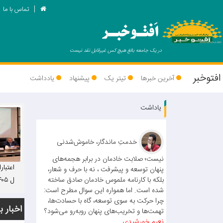
تماس با ما
اَفتـوخبـر
در یک جامعه بالغ هیچ کس غیرقابل نقد نیست
افتوخبر
آخرین خبرها
تیتر یک
پیشنهاد
یادداشت
یاداشت
خدمتِ ماندگار، خاموش‌شدنی
نیست؛ صلابت خادمان در برابر هجمه‌های
اعتبار
پنهان توسعه و پیشرفت ، نه با حرف و شعار،
بلکه با کارنامه ملموس خادمان صادق ساخته
شده است. اما همواره این سوال مطرح است:
ت: عم
چرا حرکت به سوی توسعه، گاه با حسادت‌ها،
ستانی
اخبار ب
تهمت‌ها و تخریب‌های پنهان روبه‌رو می‌شود؟
می‌شو
نعیم خورشیدی