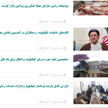
توضیحات رئیس سازمان جهاد کشاورزی پیرامون بازار گوشت
سه شنبه , 7 آذر 1402
گاف‌های «نماینده کهگیلویه» و همکاران در کمیسیون قضایی م
سه شنبه , 7 آذر 1402
متخصصین نخبه حوزه درمان کهگیلویه، و انتظار برای یک اتاق
سه شنبه , 7 آذر 1402
گزارش کامل بازدید فرماندار کهگیلویه و ادارات خدمات رس
سه شنبه , 7 آذر 1402