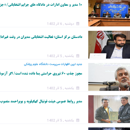
۱۰ مدیر و معاون ادارات در دادگاه های جرایم انتخاباتی/+جزئیات
دوشنبه , 6 آذر 1402
دادستان مرکز استان: فعالیت انتخاباتی مدیران در وقت غیراد
یکشنبه , 5 آذر 1402
جدید ترین اظهارات سرپرست دانشگاه علوم پزشکی
مجوز جذب ۶۰ نیروی حراستی بما داده شده است/ اگر آزمونی برگزار شود به مردم اطلاع میدهیم
یکشنبه , 5 آذر 1402
مدیر روابط عمومی هیئت فوتبال کهگیلویه و بویراحمد منصوب
یکشنبه , 5 آذر 1402