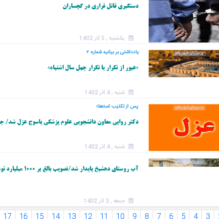
دستگیری قاتل فراری در گچساران
یکشنبه , 5 آذر 1402
یادداشتی بر بیانیه شماره ۲
«عبور از تکرار یا تکرار چهل سال اشتباه»
شنبه , 4 آذر 1402
پس از تکذیب استعفا؛
دکتر روایی معاون دانشجویی علوم پزشکی یاسوج عزل شد/ جز
شنبه , 4 آذر 1402
آب روستای دهشیخ پایدار شد/تصویب بالغ بر ۱۰۰۰ میلیارد تومان اعتبار برای آبرسانی در کهگیلویه و بویراحمد
جمعه , 3 آذر 1402
17
16
15
14
13
12
11
10
9
8
7
6
5
4
3