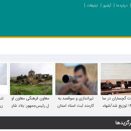
درباره ما
آرشیو
تبلیغات
ات گچساران در سا
تیراندازی و سوقصد به
معاون فرهنگی معاون او
تن
ل ۱۴۰۵ توزیع شد/شهام
کارمند ثبت اسناد استان
ل رئیس‌جمهور: بلاد شاپ
ن»
لکرد مدیران شهر
در یاسوج+ جزییات
ور ظرفیت تبدیل شدن ب
 و استانی ارزیابی
ه قطب گردشگری ایران
رگزیدها
د/ مهم‌ترین مشک
را دارد