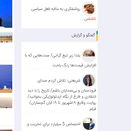
روشنفکری به مثابه فعل سیاسی
ناشناس
گفتگو و گزارش
یلدا زیر تیغ گرانی/ سنت‌هایی که با
افزایش قیمت‌ها رنگ باخت
شریعتی: تلاش کردم صدای
فرودستان و بی‌صدایان باشم/ تاریخ را با دید
انتقادی و فارغ از نگاه ایدئولوژیکی بخوانید/
روایت وقایع ۱۹شهریور تا ۱۹ آبان گچساران/
فیلم
اختصاص 5 میلیارد برای تخریب و