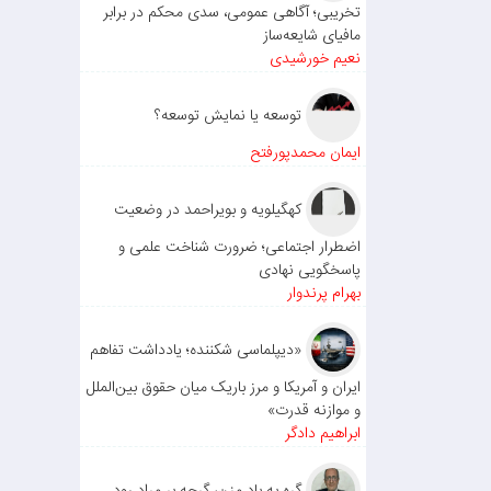
تخریبی؛ آگاهی عمومی، سدی محکم در برابر
مافیای شایعه‌ساز
نعیم خورشیدی
توسعه یا نمایش توسعه؟
ایمان محمدپورفتح
کهگیلویه و بویراحمد در وضعیت
اضطرار اجتماعی؛ ضرورت شناخت علمی و
پاسخگویی نهادی
بهرام پرندوار
«دیپلماسی شکننده؛ یادداشت تفاهم
ایران و آمریکا و مرز باریک میان حقوق بین‌الملل
و موازنه قدرت»
ابراهیم دادگر
گره به باد مزن، گرچه بر مراد رود