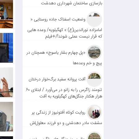
بازسازی ساختمان شهرداری دهدشت
وضعیت اسفناک جاده روستایی «
امامزاده نورالدین(ع) » کهگیلویه/ وعده هایی
که قرار نیست عملی شوند!/+فیلم
«پل چهارم بشار یاسوج» همچنان در
پیچ و خم وعده‌ها
آفت پروانه سفید برگ‌خوار درختان
تنومند زاگرس را به زانو در می‌آورد / ابتلای ۶۰
هزار هکتار جنگل‌های کهگیلویه به آفت
روایت کوتاه اَفتونیوز از زندگی پر
مشقت مادر دهدشتی و دو فرزند معلول‌اش