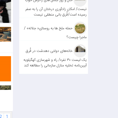
حال و روز جنگل های زاگرس خوب
نیست/ امکان زادآوری درختان آن را به صفر
رسیده است/قُرق بانی منطقی نیست
حمله ملخ ها به روستای« جلاله» /
ماجرا چیست؟
خانه‌های دولتی دهدشت در قُرق
یک لیست ۳۰ نفره/ راه و شهرسازی کهگیلویه
آیین‌نامه تخلیه منازل سازمانی را مطالعه کند
2
1