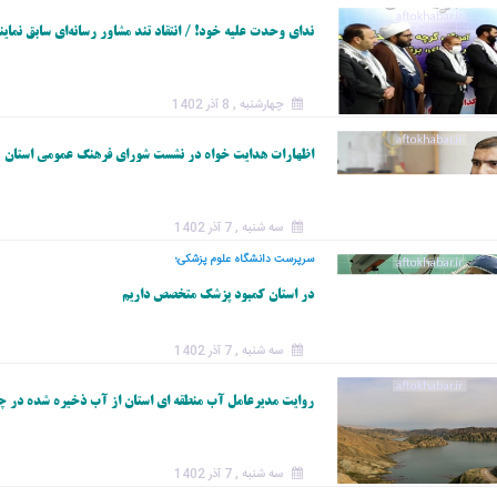
روژه‌های عمرانی ا
ندای وحدت علیه خود! / انتقاد تند مشاور رسانه‌ای سابق ن
ز دید سازمان برنا
بودجه چیست؟!/ م
خطاب به مدیران
چهارشنبه , 8 آذر 1402
ل‌به‌ریال اعتبارات گ
ن را برای مدیران
اظهارات هدایت خواه در نشست شورای فرهنگ عمومی استان
انی تشریح کنید
سه شنبه , 7 آذر 1402
سرپرست دانشگاه علوم پزشکی؛
در استان کمبود پزشک متخصص داریم
سه شنبه , 7 آذر 1402
روایت مدیرعامل آب منطقه ای استان از آب ذخیره شده در چ
سه شنبه , 7 آذر 1402