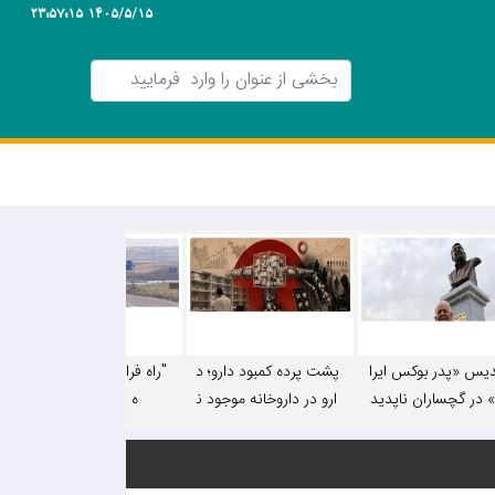
1405/5/15 23:57:15
دیس «پدر بوکس ایرا
پشت پرده کمبود دارو؛ د
"راه فرار" دشت روم یا را
 در گچساران ناپدید
ارو در داروخانه موجود ن
ه فرار از قائده!
شد!
یست، اما در فضای مجا
زی چرا!/ «بدهی بیمه‌ها
به ۶-۷ ماه رسیده اس