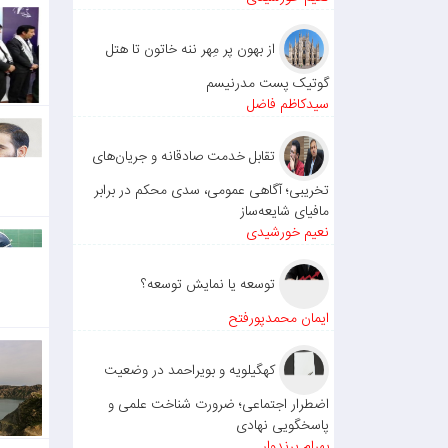
لات پ
ستان ا
از بهون پر مِهر ننه خاتون تا هتل
مه و 
گوتیک پست مدرنیسم
قیمی 
سیدکاظم فاضل
کل: ریا
چسارا
تقابل خدمت صادقانه و جریان‌های
شهرست
تخریبی؛ آگاهی عمومی، سدی محکم در برابر
مافیای شایعه‌ساز
نعیم خورشیدی
توسعه یا نمایش توسعه؟
ایمان محمدپورفتح
کهگیلویه و بویراحمد در وضعیت
اضطرار اجتماعی؛ ضرورت شناخت علمی و
پاسخگویی نهادی
بهرام پرندوار