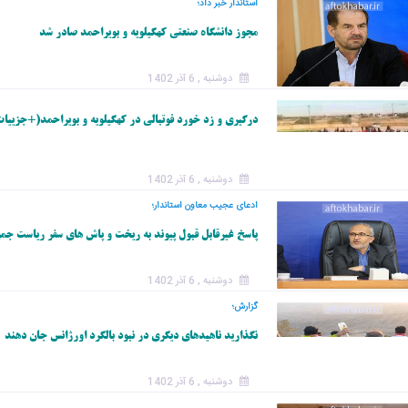
استاندار خبر داد؛
مجوز دانشگاه صنعتی کهگیلویه و بویراحمد صادر شد
دوشنبه , 6 آذر 1402
درگیری و زد خورد فوتبالی در کهگیلویه و بویراحمد(+جزییات
دوشنبه , 6 آذر 1402
ادعای عجیب معاون استاندار؛
پاسخ غیرقابل قبول پیوند به ریخت و پاش های سفر ریاست جم
دوشنبه , 6 آذر 1402
گزارش؛
نگذارید ناهیدهای دیگری در نبود بالگرد اورژانس جان دهند
دوشنبه , 6 آذر 1402