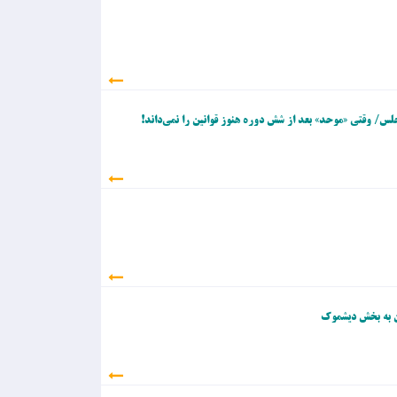
جلس/ وقتی «موحد» بعد از شش دوره هنوز قوانین را نمی‌داند!
ان به بخش دیشموک