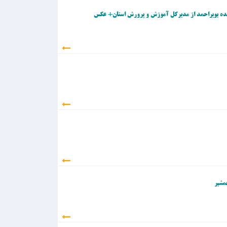
ت»/ بحران در راه اس
ماینده بویراحمد از مدیرکل آموزش و پرورش استان+ عکس
ت؟
مشیر