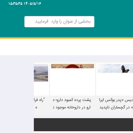
1405/5/16 15:35:35
دیس «پدر بوکس ایرا
پشت پرده کمبود دارو؛ د
"راه فرار" دشت روم یا را
 در گچساران ناپدید
ارو در داروخانه موجود ن
ه فرار از قائده!
شد!
یست، اما در فضای مجا
زی چرا!/ «بدهی بیمه‌ها
به ۶-۷ ماه رسیده اس