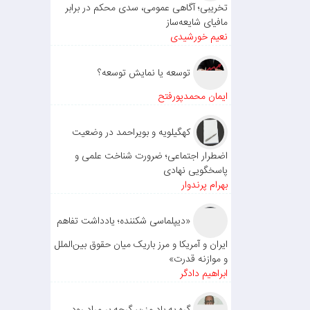
تخریبی؛ آگاهی عمومی، سدی محکم در برابر
مافیای شایعه‌ساز
نعیم خورشیدی
توسعه یا نمایش توسعه؟
ایمان محمدپورفتح
کهگیلویه و بویراحمد در وضعیت
اضطرار اجتماعی؛ ضرورت شناخت علمی و
پاسخگویی نهادی
بهرام پرندوار
«دیپلماسی شکننده؛ یادداشت تفاهم
ایران و آمریکا و مرز باریک میان حقوق بین‌الملل
و موازنه قدرت»
ابراهیم دادگر
گره به باد مزن، گرچه بر مراد رود