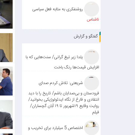
روشنفکری به مثابه فعل سیاسی
ناشناس
گفتگو و گزارش
یلدا زیر تیغ گرانی/ سنت‌هایی که با
افزایش قیمت‌ها رنگ باخت
شریعتی: تلاش کردم صدای
فرودستان و بی‌صدایان باشم/ تاریخ را با دید
انتقادی و فارغ از نگاه ایدئولوژیکی بخوانید/
روایت وقایع ۱۹شهریور تا ۱۹ آبان گچساران/
فیلم
اختصاص 5 میلیارد برای تخریب و