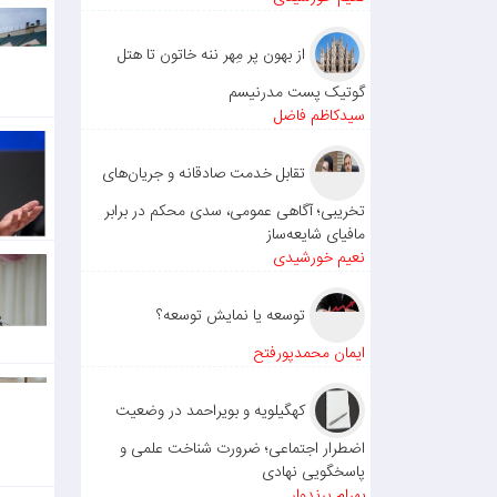
لات پ
ستان ا
از بهون پر مِهر ننه خاتون تا هتل
مه و 
گوتیک پست مدرنیسم
قیمی 
سیدکاظم فاضل
کل: ریا
چسارا
تقابل خدمت صادقانه و جریان‌های
شهرست
تخریبی؛ آگاهی عمومی، سدی محکم در برابر
مافیای شایعه‌ساز
نعیم خورشیدی
توسعه یا نمایش توسعه؟
ایمان محمدپورفتح
کهگیلویه و بویراحمد در وضعیت
اضطرار اجتماعی؛ ضرورت شناخت علمی و
پاسخگویی نهادی
بهرام پرندوار