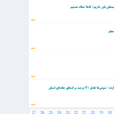
یستگی باور داریم/ کاملا شفاف هستیم
معلم
 درصد مرگ‌های جاده‌ای استان
31
30
29
28
27
26
25
24
23
22
21
20
19
18