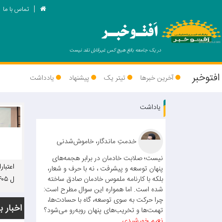
تماس با ما
اَفتـوخبـر
در یک جامعه بالغ هیچ کس غیرقابل نقد نیست
افتوخبر
آخرین خبرها
تیتر یک
پیشنهاد
یادداشت
یاداشت
خدمتِ ماندگار، خاموش‌شدنی
نیست؛ صلابت خادمان در برابر هجمه‌های
اعتبار
پنهان توسعه و پیشرفت ، نه با حرف و شعار،
بلکه با کارنامه ملموس خادمان صادق ساخته
شده است. اما همواره این سوال مطرح است:
ت: عم
چرا حرکت به سوی توسعه، گاه با حسادت‌ها،
ستانی
اخبار ب
تهمت‌ها و تخریب‌های پنهان روبه‌رو می‌شود؟
می‌شو
نعیم خورشیدی