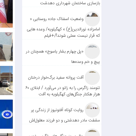
بازسازی ساختمان شهرداری دهدشت
وضعیت اسفناک جاده روستایی «
امامزاده نورالدین(ع) » کهگیلویه/ وعده هایی
که قرار نیست عملی شوند!/+فیلم
«پل چهارم بشار یاسوج» همچنان در
پیچ و خم وعده‌ها
آفت پروانه سفید برگ‌خوار درختان
تنومند زاگرس را به زانو در می‌آورد / ابتلای ۶۰
هزار هکتار جنگل‌های کهگیلویه به آفت
روایت کوتاه اَفتونیوز از زندگی پر
مشقت مادر دهدشتی و دو فرزند معلول‌اش