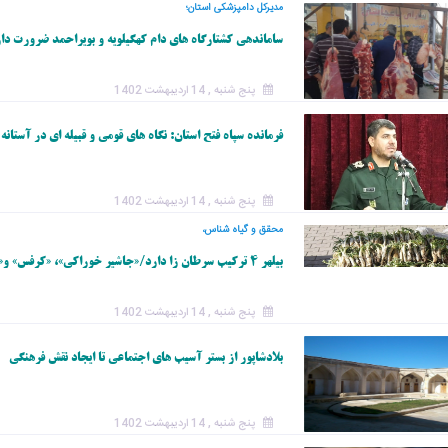
مدیرکل دامپزشکی استان؛
ساماندهی کشتارگاه های دام کهگیلویه و بویراحمد ضرورت دا
پنج شنبه , 14 اردیبهشت 1402
فرمانده سپاه فتح استان: نگاه های قومی و قبیله ای در آستانه 
پنج شنبه , 14 اردیبهشت 1402
محقق و گیاه شناس،
بیلهر ۴ ترکیب سرطان زا دارد/«جاشیر خوراکی»، «کرفس» و«زرین گیاه» منقرض شده اند.
پنج شنبه , 14 اردیبهشت 1402
بلادشاپور از بستر آسیب های اجتماعی تا ایجاد نقش فرهنگی
پنج شنبه , 14 اردیبهشت 1402