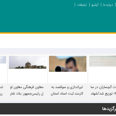
درباره ما
آرشیو
تبلیغات
ات گچساران در سا
تیراندازی و سوقصد به
معاون فرهنگی معاون او
تن
ل ۱۴۰۵ توزیع شد/شهام
کارمند ثبت اسناد استان
ل رئیس‌جمهور: بلاد شاپ
ن»
لکرد مدیران شهر
در یاسوج+ جزییات
ور ظرفیت تبدیل شدن ب
 و استانی ارزیابی
ه قطب گردشگری ایران
رگزیدها
د/ مهم‌ترین مشک
را دارد