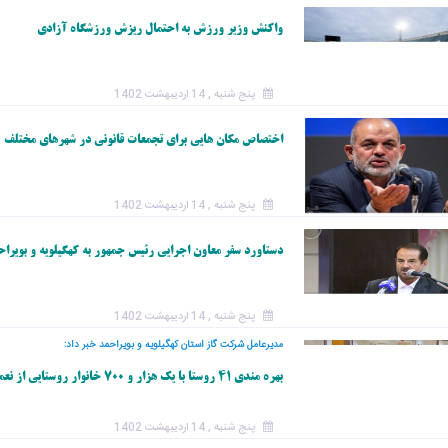
روژه‌های عمرانی ا
واکنش وزیر ورزش به احتمال ریزش ورزشگاه آزادی
ز دید سازمان برنا
بودجه چیست؟!/ م
خطاب به مدیران
پنج شنبه , 14 اردیبهشت 1402
ل‌به‌ریال اعتبارات گ
ن را برای مدیران
اختصاص مکان هایی برای تجمعات قانونی در شهرهای مختلف
انی تشریح کنید
پنج شنبه , 14 اردیبهشت 1402
دستاورد سفر معاون اجرایی رئیس جمهور به کهگیلویه و بویراح
پنج شنبه , 14 اردیبهشت 1402
مدیرعامل شرکت گاز استان کهگیلویه و بویراحمد خبر داد:
بهره ‌مندی 41 روستا با یک هزار و 700 خانوار روستایی از نعمت گاز طبیعی در سال 1401
پنج شنبه , 14 اردیبهشت 1402