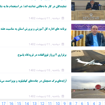
نمایندگان در کار ما دخالتی نداشته اند/ در استخدام ها به شا
دوشنبه , 11 اردیبهشت 1402
برنامه های اداره کل آموزش و پرورش استان به مناسبت هفته 
دوشنبه , 11 اردیبهشت 1402
برقراری ۲ پرواز فوق‌العاده در فرودگاه یاسوج
یکشنبه , 10 اردیبهشت 1402
اَرابه‌های‌مرگ همچنان در جاده‌های کهگیلویه و بویراحمد می‌تازند / شوتی‌ها عامل ۳۰
یکشنبه , 10 اردیبهشت 1402
17
16
15
14
13
12
11
10
9
8
7
6
5
4
3