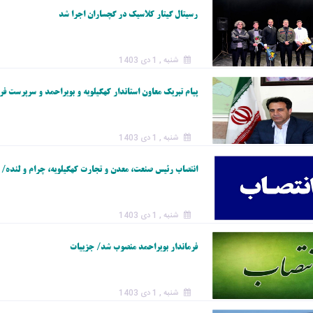
رسیتال گیتار کلاسیک در گچساران اجرا شد
شنبه , 1 دی 1403
پیام تبریک معاون استاندار کهگیلویه و بویراحمد و سرپرست
شنبه , 1 دی 1403
انتصاب رئیس صنعت، معدن و تجارت کهگیلویه، چرام و لنده/
شنبه , 1 دی 1403
فرماندار بویراحمد منصوب شد/ جزییات
شنبه , 1 دی 1403