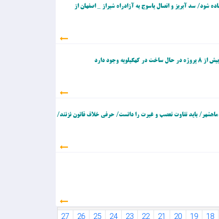
اده شود/ سد آبریز و اتصال یاسوج به آزادراه شیراز _ اصفهان از
ه وجود دارد
ماهشهر/ باید تفاوت تعصب و غیرت را دانست/ حرفی خلاف قانون نزنند/
31
30
29
28
27
26
25
24
23
22
21
20
19
18