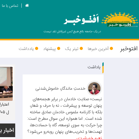
تماس با ما
اَفتـوخبـر
در یک جامعه بالغ هیچ کس غیرقابل نقد نیست
افتوخبر
آخرین خبرها
تیتر یک
پیشنهاد
یادداشت
یاداشت
خدمتِ ماندگار، خاموش‌شدنی
نیست؛ صلابت خادمان در برابر هجمه‌های
اعتبار
پنهان توسعه و پیشرفت ، نه با حرف و شعار،
بلکه با کارنامه ملموس خادمان صادق ساخته
شده است. اما همواره این سوال مطرح است:
ت: عم
چرا حرکت به سوی توسعه، گاه با حسادت‌ها،
ستانی
اخبار ب
تهمت‌ها و تخریب‌های پنهان روبه‌رو می‌شود؟
می‌شو
نعیم خورشیدی