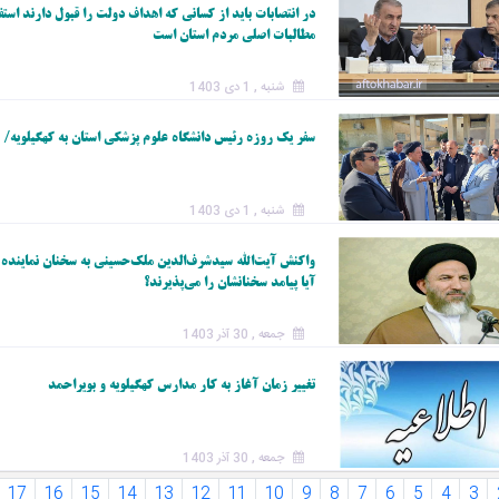
در انتصابات باید از کسانی که اهداف دولت را قبول دارند استف
مطالبات اصلی مردم استان است
شنبه , 1 دی 1403
سفر یک روزه رئیس دانشگاه علوم پزشکی استان به کهگیلویه/ بیش از ۸ پروژه در حال ساخت در کهگیلوی
شنبه , 1 دی 1403
واکنش آیت‌الله سیدشرف‌الدین ملک‌حسینی به سخنان نماینده 
آیا پیامد سخنانشان را می‌پذیرند؟
جمعه , 30 آذر 1403
تغییر زمان آغاز به کار مدارس کهگیلویه و بویراحمد
جمعه , 30 آذر 1403
17
16
15
14
13
12
11
10
9
8
7
6
5
4
3