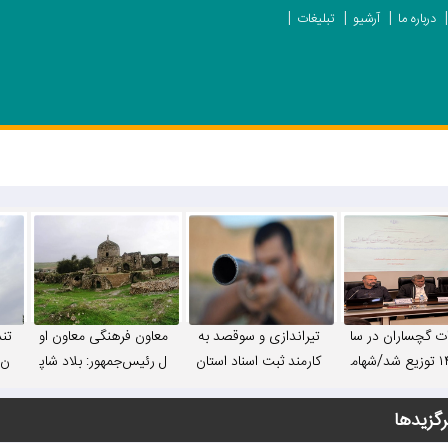
درباره ما
آرشیو
تبلیغات
ات گچساران در سا
تیراندازی و سوقصد به
معاون فرهنگی معاون او
تن
ل ۱۴۰۵ توزیع شد/شهام
کارمند ثبت اسناد استان
ل رئیس‌جمهور: بلاد شاپ
ن»
لکرد مدیران شهر
در یاسوج+ جزییات
ور ظرفیت تبدیل شدن ب
 و استانی ارزیابی
ه قطب گردشگری ایران
رگزیدها
د/ مهم‌ترین مشک
را دارد