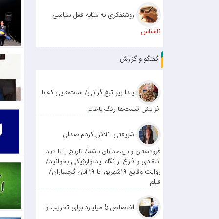
روشنفکری به مثابه فعل سیاسی
ناشناس
گفتگو و گزارش
یلدا زیر تیغ گرانی/ سنت‌هایی که با
افزایش قیمت‌ها رنگ باخت
شریعتی: تلاش کردم صدای
فرودستان و بی‌صدایان باشم/ تاریخ را با دید
انتقادی و فارغ از نگاه ایدئولوژیکی بخوانید/
روایت وقایع ۱۹شهریور تا ۱۹ آبان گچساران/
فیلم
اختصاص 5 میلیارد برای تخریب و