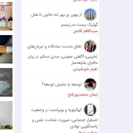
لات پ
ستان ا
از بهون پر مِهر ننه خاتون تا هتل
مه و 
گوتیک پست مدرنیسم
قیمی 
سیدکاظم فاضل
کل: ریا
چسارا
تقابل خدمت صادقانه و جریان‌های
شهرست
تخریبی؛ آگاهی عمومی، سدی محکم در برابر
مافیای شایعه‌ساز
نعیم خورشیدی
توسعه یا نمایش توسعه؟
ایمان محمدپورفتح
کهگیلویه و بویراحمد در وضعیت
اضطرار اجتماعی؛ ضرورت شناخت علمی و
پاسخگویی نهادی
بهرام پرندوار