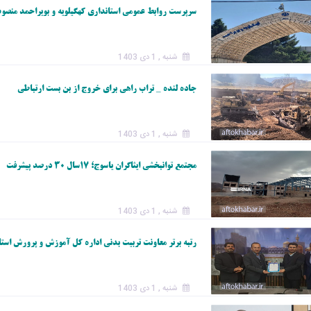
سرپرست روابط عمومی استانداری کهگیلویه و بویراحمد منص
شنبه , 1 دی 1403
جاده لنده _ تراب راهی برای خروج از بن بست ارتباطی
شنبه , 1 دی 1403
مجتمع توانبخشی ایثاگران یاسوج؛ ۱۷سال ۳۰ درصد پیشرفت
شنبه , 1 دی 1403
رتبه برتر معاونت تربیت بدنی اداره کل آموزش و پرورش است
شنبه , 1 دی 1403