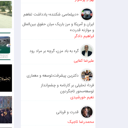
«دیپلماسی شکننده؛ یادداشت تفاهم
ایران و آمریکا و مرز باریک میان حقوق بین‌الملل
و موازنه قدرت»
ابراهیم دادگر
گره به باد مزن، گرچه بر مراد رود
علیرضا کفایی
دکترین پیشرفت،توسعه و معماری
فردا؛ تحلیلی بر کارنامه و چشم‌انداز
توسعه‌محور تاجگردون
نعیم خورشیدی
قدرت و قربانی
محمدرضا تاجیک