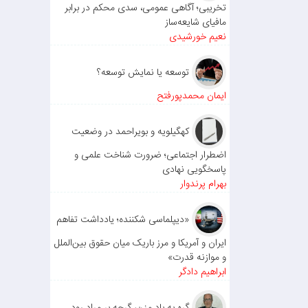
تخریبی؛ آگاهی عمومی، سدی محکم در برابر
مافیای شایعه‌ساز
نعیم خورشیدی
توسعه یا نمایش توسعه؟
ایمان محمدپورفتح
کهگیلویه و بویراحمد در وضعیت
اضطرار اجتماعی؛ ضرورت شناخت علمی و
پاسخگویی نهادی
بهرام پرندوار
«دیپلماسی شکننده؛ یادداشت تفاهم
ایران و آمریکا و مرز باریک میان حقوق بین‌الملل
و موازنه قدرت»
ابراهیم دادگر
گره به باد مزن، گرچه بر مراد رود