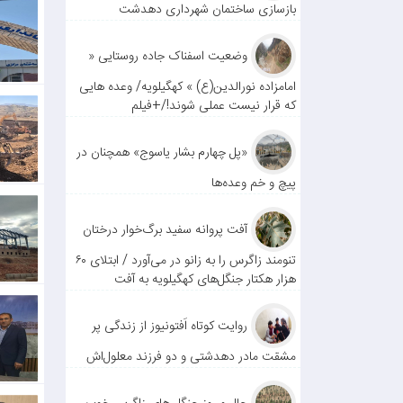
بازسازی ساختمان شهرداری دهدشت
وضعیت اسفناک جاده روستایی «
امامزاده نورالدین(ع) » کهگیلویه/ وعده هایی
که قرار نیست عملی شوند!/+فیلم
«پل چهارم بشار یاسوج» همچنان در
پیچ و خم وعده‌ها
آفت پروانه سفید برگ‌خوار درختان
تنومند زاگرس را به زانو در می‌آورد / ابتلای ۶۰
هزار هکتار جنگل‌های کهگیلویه به آفت
روایت کوتاه اَفتونیوز از زندگی پر
مشقت مادر دهدشتی و دو فرزند معلول‌اش