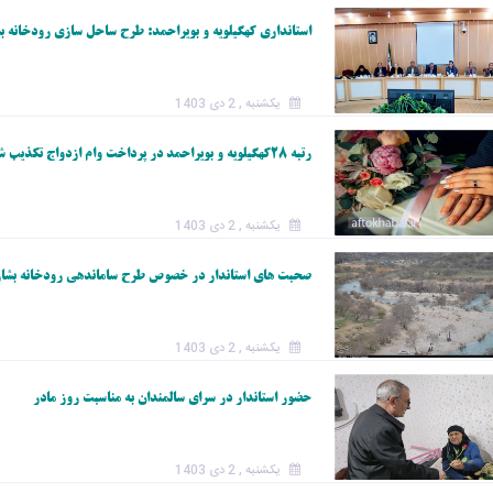
روژه‌های عمرانی ا
استانداری کهگیلویه و بویراحمد: طرح ساحل سازی رودخانه بش
ز دید سازمان برنا
بودجه چیست؟!/ م
خطاب به مدیران
یکشنبه , 2 دی 1403
ل‌به‌ریال اعتبارات گ
ن را برای مدیران
رتبه ۲۸کهگیلویه و بویراحمد در پرداخت وام ازدواج تکذیب شد
انی تشریح کنید
یکشنبه , 2 دی 1403
صحبت های استاندار در خصوص طرح ساماندهی رودخانه بشار
یکشنبه , 2 دی 1403
حضور استاندار در سرای سالمندان به مناسبت روز مادر
یکشنبه , 2 دی 1403