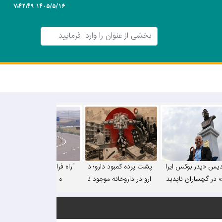
1405/5/16 7:42:49
دیس «پدر بوکس ایرا
پشت پرده کمبود دارو؛ د
"راه فرار" دشت روم یا را
 در گچساران ناپدید
ارو در داروخانه موجود ن
ه فرار از قائده!
شد!
یست، اما در فضای مجا
زی چرا!/ «بدهی بیمه‌ها
به ۶-۷ ماه رسیده اس