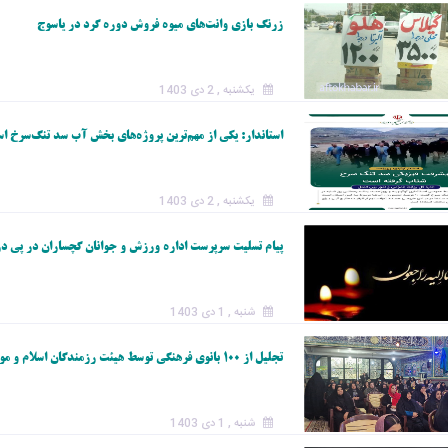
زرنگ بازی وانت‌های میوه فروش دوره گرد در یاسوج
یکشنبه , 2 دی 1403
استاندار: یکی از مهم‌ترین پروژه‌های بخش آب سد تنگ‌سرخ ا
یکشنبه , 2 دی 1403
پیام تسلیت سرپرست اداره ورزش و جوانان گچساران در پی در
شنبه , 1 دی 1403
تجلیل از ۱۰۰ بانوی فرهنگی توسط هیئت رزمندگان اسلام و موکب طریق الکربلا/ تصاویر
شنبه , 1 دی 1403