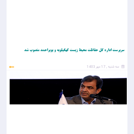
سرپرست اداره کل حفاظت محیط زیست کهگیلویه و بویراحمد منصوب شد
سه شنبه , 17 مهر 1403