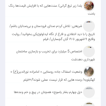
یلدا زیر تیغ گرانی/ سنت‌هایی که با افزایش قیمت‌ها رنگ
باخت
شریعتی: تلاش کردم صدای فرودستان و بی‌صدایان باشم/
تاریخ را با دید انتقادی و فارغ از نگاه ایدئولوژیکی بخوانید/ روایت
وقایع ۱۹شهریور تا ۱۹ آبان گچساران/ فیلم
اختصاص 5 میلیارد برای تخریب و بازسازی ساختمان
شهرداری دهدشت
وضعیت اسفناک جاده روستایی « امامزاده نورالدین(ع) »
کهگیلویه/ وعده هایی که قرار نیست عملی شوند!/+فیلم
«پل چهارم بشار یاسوج» همچنان در پیچ و خم وعده‌ها