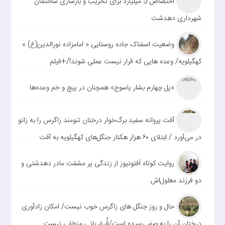
اختصاص 5 میلیارد برای تخریب و بازسازی ساختمان
شهرداری دهدشت
وضعیت اسفناک جاده روستایی « امامزاده نورالدین(ع) »
کهگیلویه/ وعده هایی که قرار نیست عملی شوند!/+فیلم
«پل چهارم بشار یاسوج» همچنان در پیچ و خم وعده‌ها
آفت پروانه سفید برگ‌خوار درختان تنومند زاگرس را به زانو
در می‌آورد / ابتلای ۶۰ هزار هکتار جنگل‌های کهگیلویه به آفت
روایت کوتاه اَفتونیوز از زندگی پر مشقت مادر دهدشتی و
دو فرزند معلول‌اش
حال و روز جنگل های زاگرس خوب نیست/ امکان زادآوری
درختان آن را به صفر رسیده است/قُرق بانی منطقی نیست