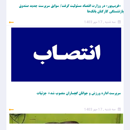
«غریب‌پور» در وزارت اقتصاد مسئولیت گرفت/ سوابق سرپرست جدید صندوق
بازنشستگی کارکنان بانک‌ها
سه شنبه , 17 مهر 1403
سرپرست اداره ورزش و جوانان گچساران منصوب شد+ جزئیات
سه شنبه , 17 مهر 1403