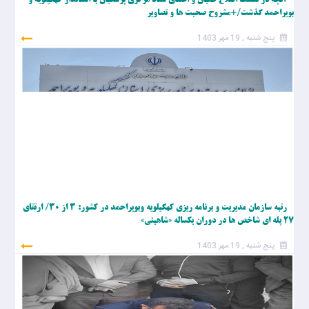
آنچه در نشست اصلاح طلبان و اعضای ستاد مرکزی پزشکیان با استاندار کهگیلویه و
بویراحمد گذشت/+مشروح صحبت ها و تصاویر
پنج شنبه , 19 مهر 1403
رتبه سازمان مدیریت و برنامه ریزی کهگیلویه وبویراحمد در کشور: ۳ از ۳۰/ ارتقای
۲۷ پله ای شاخص ها در دوران یکساله «شاهینی»
پنج شنبه , 19 مهر 1403