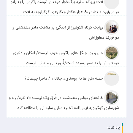
آفت پروانه سفید برگ‌خوار درختان تنومند زاگرس را به زانو
در می‌آورد / ابتلای ۶۰ هزار هکتار جنگل‌های کهگیلویه به آفت
روایت کوتاه اَفتونیوز از زندگی پر مشقت مادر دهدشتی و
دو فرزند معلول‌اش
حال و روز جنگل های زاگرس خوب نیست/ امکان زادآوری
درختان آن را به صفر رسیده است/قُرق بانی منطقی نیست
حمله ملخ ها به روستای« جلاله» / ماجرا چیست؟
خانه‌های دولتی دهدشت در قُرق یک لیست ۳۰ نفره/ راه و
شهرسازی کهگیلویه آیین‌نامه تخلیه منازل سازمانی را مطالعه کند
یاداشت