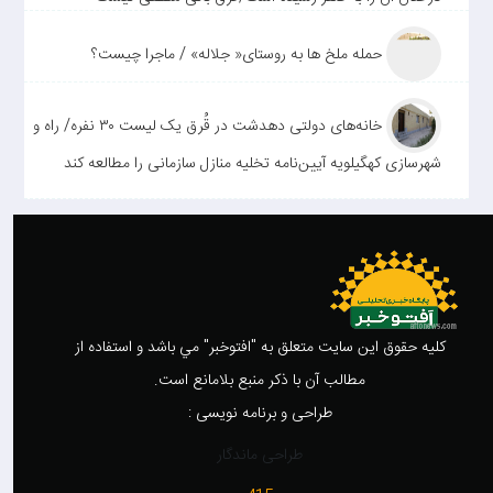
حمله ملخ ها به روستای« جلاله» / ماجرا چیست؟
خانه‌های دولتی دهدشت در قُرق یک لیست ۳۰ نفره/ راه و
شهرسازی کهگیلویه آیین‌نامه تخلیه منازل سازمانی را مطالعه کند
کليه حقوق اين سايت متعلق به "افتوخبر" مي باشد و استفاده از
مطالب آن با ذکر منبع بلامانع است.
طراحی و برنامه نویسی :
طراحی ماندگار