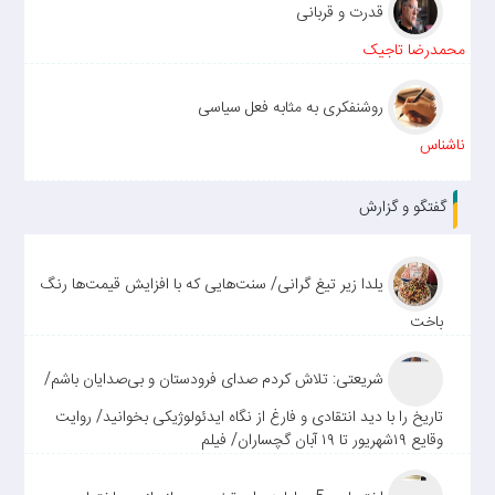
قدرت و قربانی
محمدرضا تاجیک
روشنفکری به مثابه فعل سیاسی
ناشناس
گفتگو و گزارش
یلدا زیر تیغ گرانی/ سنت‌هایی که با افزایش قیمت‌ها رنگ
باخت
شریعتی: تلاش کردم صدای فرودستان و بی‌صدایان باشم/
تاریخ را با دید انتقادی و فارغ از نگاه ایدئولوژیکی بخوانید/ روایت
وقایع ۱۹شهریور تا ۱۹ آبان گچساران/ فیلم