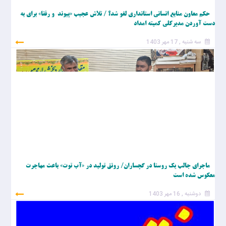
حکم معاون منابع انسانی استانداری لغو شد؟ / تلاش عجیب «پیوند و رفقا» برای به
دست آوردن مدیرکلی کمیته امداد
سه شنبه , 17 مهر 1403
ماجرای جالب یک روستا در گچساران/ رونق تولید در «آب توت» باعث مهاجرت
معکوس شده است
دوشنبه , 16 مهر 1403