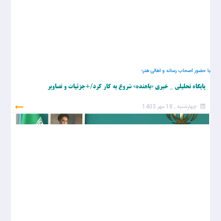
با حضور اصحاب رسانه و اهالی هنر؛
پایگاه تحلیلی _ خبری «باهنده» شروع به کار کرد/+جزئیات و تصاویر
چهارشنبه , 18 مهر 1403