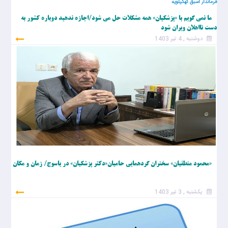
فرماندار اسبق کهگیلویه
ما نمی گویم با «پزشکیان» همه مشکلات حل می شود/اجازه ندهید دوباره کشور به
دست نااهلان ویران شود
دوشنبه , 4 تیر 1403
«محمود منطقیان» سخنران گردهمایی حامیان«دکتر پزشکیان» در یاسوج/ زمان و مکان
یکشنبه , 3 تیر 1403