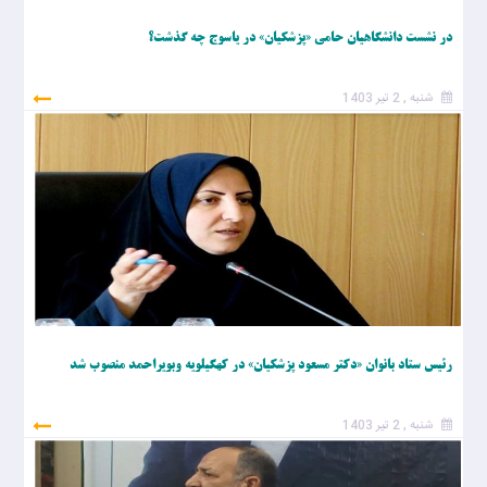
در نشست دانشگاهیان حامی «پزشکیان» در یاسوج چه گذشت؟
شنبه , 2 تیر 1403
رئیس ستاد بانوان «دکتر مسعود پزشکیان» در کهگیلویه وبویراحمد منصوب شد
شنبه , 2 تیر 1403