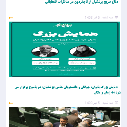
دفاع صریح پزشکیان از تاجگردون در مناظرات انتخاباتی
سه شنبه , 5 تیر 1403
همایش بزرگ بانوان، جوانان و دانشجویان حامی«پزشکیان» در یاسوج برگزار می
شود/+ زمان و مکان
سه شنبه , 5 تیر 1403