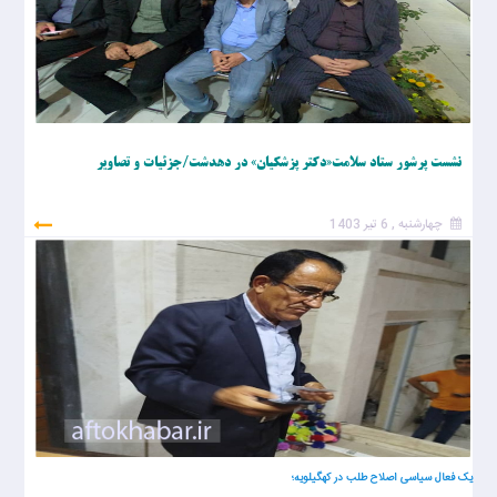
نشست پرشور ستاد سلامت«دکتر پزشکیان» در دهدشت/جزئیات و تصاویر
چهارشنبه , 6 تیر 1403
یک فعال سیاسی اصلاح طلب در کهگیلویه؛