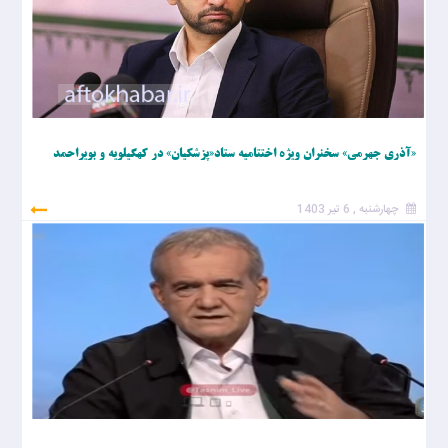
«آذری جهرمی» سخنران ویژه اختتامیه ستاد«پزشکیان» در کهگیلویه و بویراحمد
چهارشنبه , 6 تیر 1403