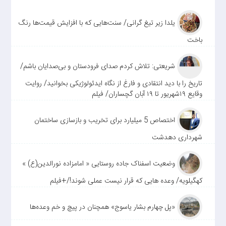
یلدا زیر تیغ گرانی/ سنت‌هایی که با افزایش قیمت‌ها رنگ
باخت
شریعتی: تلاش کردم صدای فرودستان و بی‌صدایان باشم/
تاریخ را با دید انتقادی و فارغ از نگاه ایدئولوژیکی بخوانید/ روایت
وقایع ۱۹شهریور تا ۱۹ آبان گچساران/ فیلم
اختصاص 5 میلیارد برای تخریب و بازسازی ساختمان
شهرداری دهدشت
وضعیت اسفناک جاده روستایی « امامزاده نورالدین(ع) »
کهگیلویه/ وعده هایی که قرار نیست عملی شوند!/+فیلم
«پل چهارم بشار یاسوج» همچنان در پیچ و خم وعده‌ها