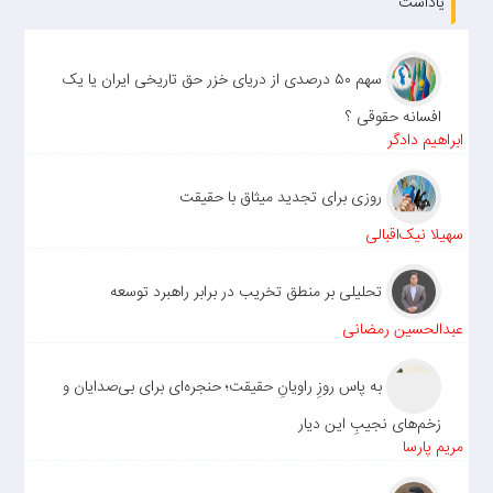
یاداشت
سهم ۵۰ درصدی از دریای خزر حق تاریخی ایران یا یک
افسانه حقوقی ؟
ابراهیم دادگر
روزی برای تجدید میثاق با حقیقت
سهیلا نیک‌اقبالی
تحلیلی بر منطق تخریب در برابر راهبرد توسعه
عبدالحسین رمضانی
به پاس روزِ راویانِ حقیقت؛ حنجره‌ای برای بی‌صدایان و
زخم‌های نجیبِ این دیار
مریم پارسا