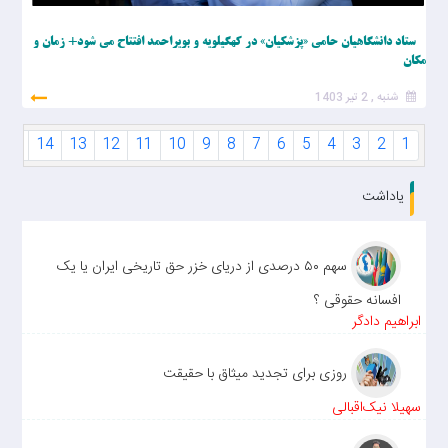
ستاد دانشگاهیان حامی «پزشکیان» در کهگیلویه و بویراحمد افتتاح می شود+ زمان و
مکان
شنبه , 2 تیر 1403
15
14
13
12
11
10
9
8
7
6
5
4
3
2
1
یاداشت
سهم ۵۰ درصدی از دریای خزر حق تاریخی ایران یا یک
افسانه حقوقی ؟
ابراهیم دادگر
روزی برای تجدید میثاق با حقیقت
سهیلا نیک‌اقبالی