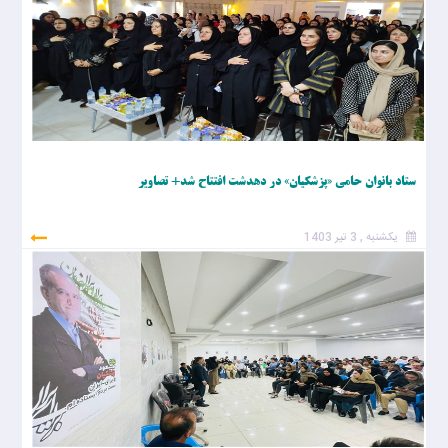
ستاد بانوان حامی «پزشکیان» در دهدشت افتتاح شد+ تصاویر
یکشنبه , 3 تیر 1403