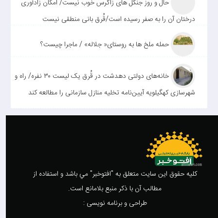
حال و روز جنگل های زاگرس خوب نیست/ امکان زادآوری
درختان آن را به صفر رسیده است/قُرق بانی منطقی نیست
حمله ملخ ها به روستای« جلاله» / ماجرا چیست؟
خانه‌های دولتی دهدشت در قُرق یک لیست ۳۰ نفره/ راه و
شهرسازی کهگیلویه آیین‌نامه تخلیه منازل سازمانی را مطالعه کند
کليه حقوق اين سايت متعلق به "افتوخبر" مي باشد و استفاده از
مطالب آن با ذکر منبع بلامانع است.
طراحی و برنامه نویسی :