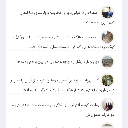
اختصاص 5 میلیارد برای تخریب و بازسازی ساختمان
شهرداری دهدشت
وضعیت اسفناک جاده روستایی « امامزاده نورالدین(ع) »
کهگیلویه/ وعده هایی که قرار نیست عملی شوند!/+فیلم
«پل چهارم بشار یاسوج» همچنان در پیچ و خم وعده‌ها
آفت پروانه سفید برگ‌خوار درختان تنومند زاگرس را به زانو
در می‌آورد / ابتلای ۶۰ هزار هکتار جنگل‌های کهگیلویه به آفت
روایت کوتاه اَفتونیوز از زندگی پر مشقت مادر دهدشتی و
دو فرزند معلول‌اش