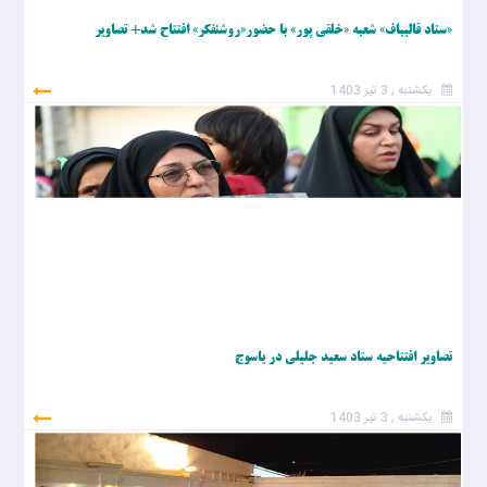
«ستاد قالیباف» شعبه «خلقی پور» با حضور«روشنفکر» افتتاح شد+ تصاویر
یکشنبه , 3 تیر 1403
تصاویر افتتاحیه ستاد سعید جلیلی در یاسوج
یکشنبه , 3 تیر 1403