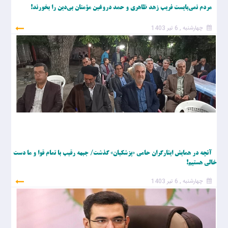
مردم نمی‌بایست فریب زهد ظاهری و حمد دروغین مؤمنان بی‌دین را بخورند!
چهارشنبه , 6 تیر 1403
آنچه در همایش ایثارگران حامی «پزشکیان» گذشت/ جبهه رقیب با تمام قوا و ما دست
خالی هستیم!
چهارشنبه , 6 تیر 1403