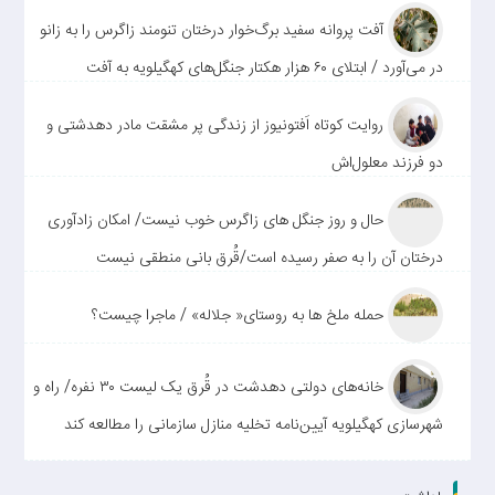
آفت پروانه سفید برگ‌خوار درختان تنومند زاگرس را به زانو
در می‌آورد / ابتلای ۶۰ هزار هکتار جنگل‌های کهگیلویه به آفت
روایت کوتاه اَفتونیوز از زندگی پر مشقت مادر دهدشتی و
دو فرزند معلول‌اش
حال و روز جنگل های زاگرس خوب نیست/ امکان زادآوری
درختان آن را به صفر رسیده است/قُرق بانی منطقی نیست
حمله ملخ ها به روستای« جلاله» / ماجرا چیست؟
خانه‌های دولتی دهدشت در قُرق یک لیست ۳۰ نفره/ راه و
شهرسازی کهگیلویه آیین‌نامه تخلیه منازل سازمانی را مطالعه کند