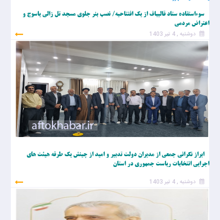
سوءاستفاده ستاد قالیباف از یک افتتاحیه/ نصب بنر جلوی مسجد تل زالی یاسوج و
اعتراض مردمی
دوشنبه , 4 تیر 1403
ابراز نگرانی جمعی از مدیران دولت تدبیر و امید از چینش یک طرفه هیئت های
اجرایی انتخابات ریاست جمهوری در استان
دوشنبه , 4 تیر 1403