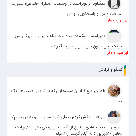
کهگیلویه و بویراحمد در وضعیت اضطرار اجتماعی؛ ضرورت
شناخت علمی و پاسخگویی نهادی
بهرام پرندوار
«دیپلماسی شکننده؛ یادداشت تفاهم ایران و آمریکا و مرز
باریک میان حقوق بین‌الملل و موازنه قدرت»
ابراهیم دادگر
گفتگو و گزارش
یلدا زیر تیغ گرانی/ سنت‌هایی که با افزایش قیمت‌ها رنگ
باخت
شریعتی: تلاش کردم صدای فرودستان و بی‌صدایان باشم/
تاریخ را با دید انتقادی و فارغ از نگاه ایدئولوژیکی بخوانید/ روایت
وقایع ۱۹شهریور تا ۱۹ آبان گچساران/ فیلم