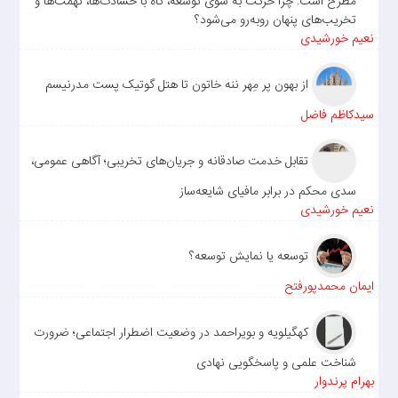
مطرح است: چرا حرکت به سوی توسعه، گاه با حسادت‌ها، تهمت‌ها و
تخریب‌های پنهان روبه‌رو می‌شود؟
نعیم خورشیدی
از بهون پر مِهر ننه خاتون تا هتل گوتیک پست مدرنیسم
سیدکاظم فاضل
تقابل خدمت صادقانه و جریان‌های تخریبی؛ آگاهی عمومی،
سدی محکم در برابر مافیای شایعه‌ساز
نعیم خورشیدی
توسعه یا نمایش توسعه؟
ایمان محمدپورفتح
کهگیلویه و بویراحمد در وضعیت اضطرار اجتماعی؛ ضرورت
شناخت علمی و پاسخگویی نهادی
بهرام پرندوار