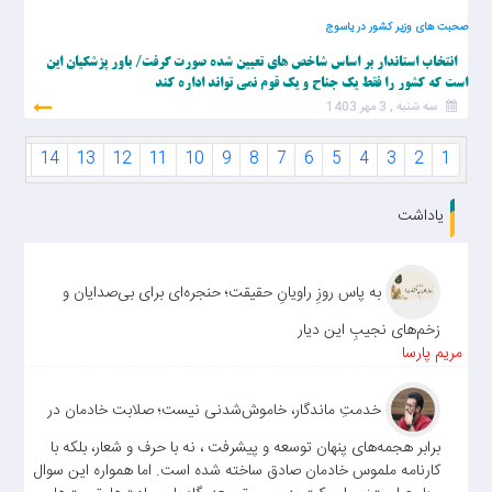
صحبت های وزیر کشور در یاسوج
انتخاب استاندار بر اساس شاخص های تعیین شده صورت گرفت/ باور پزشکیان این
است که کشور را فقط یک جناح و یک قوم نمی تواند اداره کند
سه شنبه , 3 مهر 1403
15
14
13
12
11
10
9
8
7
6
5
4
3
2
1
یاداشت
به پاس روزِ راویانِ حقیقت؛ حنجره‌ای برای بی‌صدایان و
زخم‌های نجیبِ این دیار
مریم پارسا
خدمتِ ماندگار، خاموش‌شدنی نیست؛ صلابت خادمان در
برابر هجمه‌های پنهان توسعه و پیشرفت ، نه با حرف و شعار، بلکه با
کارنامه ملموس خادمان صادق ساخته شده است. اما همواره این سوال