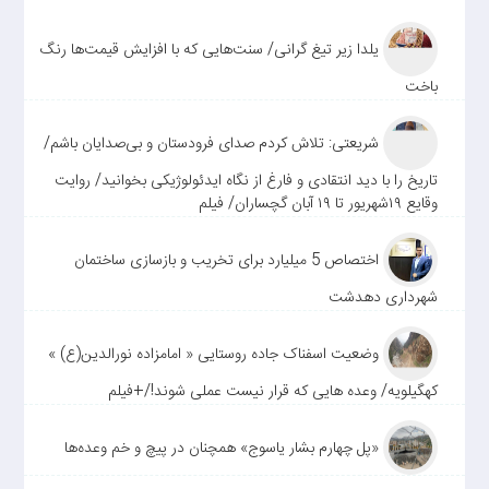
یلدا زیر تیغ گرانی/ سنت‌هایی که با افزایش قیمت‌ها رنگ
باخت
شریعتی: تلاش کردم صدای فرودستان و بی‌صدایان باشم/
تاریخ را با دید انتقادی و فارغ از نگاه ایدئولوژیکی بخوانید/ روایت
وقایع ۱۹شهریور تا ۱۹ آبان گچساران/ فیلم
اختصاص 5 میلیارد برای تخریب و بازسازی ساختمان
شهرداری دهدشت
وضعیت اسفناک جاده روستایی « امامزاده نورالدین(ع) »
کهگیلویه/ وعده هایی که قرار نیست عملی شوند!/+فیلم
«پل چهارم بشار یاسوج» همچنان در پیچ و خم وعده‌ها