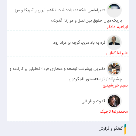
«دیپلماسی شکننده؛ یادداشت تفاهم ایران و آمریکا و مرز
باریک میان حقوق بین‌الملل و موازنه قدرت»
ابراهیم دادگر
گره به باد مزن، گرچه بر مراد رود
علیرضا کفایی
دکترین پیشرفت،توسعه و معماری فردا؛ تحلیلی بر کارنامه و
چشم‌انداز توسعه‌محور تاجگردون
نعیم خورشیدی
قدرت و قربانی
محمدرضا تاجیک
گفتگو و گزارش