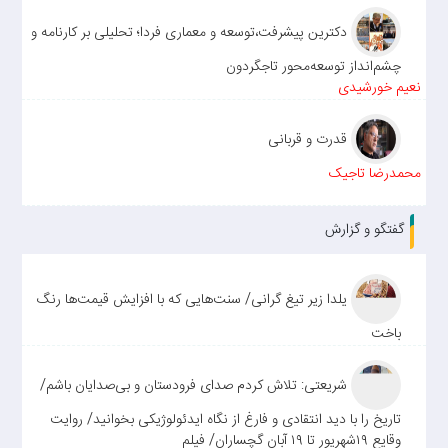
دکترین پیشرفت،توسعه و معماری فردا؛ تحلیلی بر کارنامه و
چشم‌انداز توسعه‌محور تاجگردون
نعیم خورشیدی
قدرت و قربانی
محمدرضا تاجیک
گفتگو و گزارش
یلدا زیر تیغ گرانی/ سنت‌هایی که با افزایش قیمت‌ها رنگ
باخت
شریعتی: تلاش کردم صدای فرودستان و بی‌صدایان باشم/
تاریخ را با دید انتقادی و فارغ از نگاه ایدئولوژیکی بخوانید/ روایت
وقایع ۱۹شهریور تا ۱۹ آبان گچساران/ فیلم