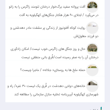
آفت پروانه سفید برگ‌خوار درختان تنومند زاگرس را به زانو
در می‌آورد / ابتلای ۶۰ هزار هکتار جنگل‌های کهگیلویه به آفت
روایت کوتاه اَفتونیوز از زندگی پر مشقت مادر دهدشتی و
دو فرزند معلول‌اش
حال و روز جنگل های زاگرس خوب نیست/ امکان زادآوری
درختان آن را به صفر رسیده است/قُرق بانی منطقی نیست
حمله ملخ ها به روستای« جلاله» / ماجرا چیست؟
خانه‌های دولتی دهدشت در قُرق یک لیست ۳۰ نفره/ راه و
شهرسازی کهگیلویه آیین‌نامه تخلیه منازل سازمانی را مطالعه کند