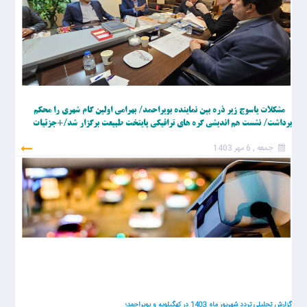
مشکلات یاسوج زیر ذره بین نماینده بویراحمد/ بهرامی اولین گام شهری را محکم
برداشت/ نشست هم اندیشی گره های ترافیکی پایتخت طبیعت برگزار شد/+جزئیات
جمعه , 6 مهر 1403
گزارش تحلیلی تردد شهریور ماه 1403 در کهگیلویه و بویراحمد؛