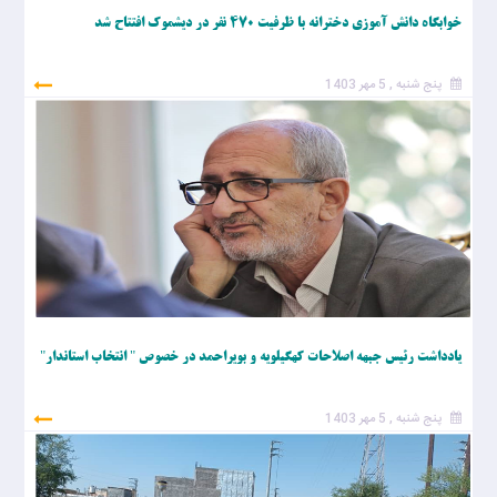
خوابگاه دانش آموزی دخترانه با ظرفیت ۴۷۰ نفر در دیشموک افتتاح شد
پنج شنبه , 5 مهر 1403
یادداشت رئیس جبهه اصلاحات کهگیلویه و بویراحمد در خصوص " انتخاب استاندار"
پنج شنبه , 5 مهر 1403