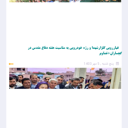
غبارروبی گلزارشهدا و رژه خودرویی به مناسبت هفته دفاع مقدس در
گچساران+تصاویر
پنج شنبه , 5 مهر 1403