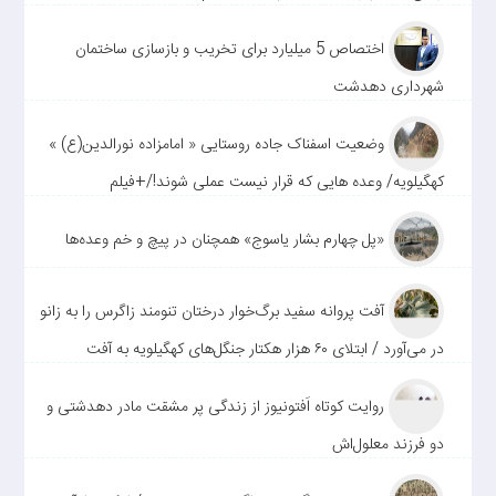
اختصاص 5 میلیارد برای تخریب و بازسازی ساختمان
شهرداری دهدشت
وضعیت اسفناک جاده روستایی « امامزاده نورالدین(ع) »
کهگیلویه/ وعده هایی که قرار نیست عملی شوند!/+فیلم
«پل چهارم بشار یاسوج» همچنان در پیچ و خم وعده‌ها
آفت پروانه سفید برگ‌خوار درختان تنومند زاگرس را به زانو
در می‌آورد / ابتلای ۶۰ هزار هکتار جنگل‌های کهگیلویه به آفت
روایت کوتاه اَفتونیوز از زندگی پر مشقت مادر دهدشتی و
دو فرزند معلول‌اش