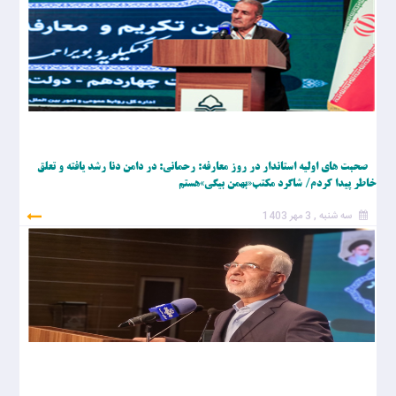
صحبت های اولیه استاندار در روز معارفه: رحمانی: در دامن دنا رشد یافته و تعلق
خاطر پیدا کردم/ شاگرد مکتب«بهمن بیگی»هستم
سه شنبه , 3 مهر 1403