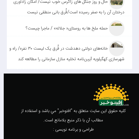
حال و روز جنگل های زاگرس خوب نیست/ امکان زادآوری
درختان آن را به صفر رسیده است/قُرق بانی منطقی نیست
حمله ملخ ها به روستای« جلاله» / ماجرا چیست؟
خانه‌های دولتی دهدشت در قُرق یک لیست ۳۰ نفره/ راه و
شهرسازی کهگیلویه آیین‌نامه تخلیه منازل سازمانی را مطالعه کند
کليه حقوق اين سايت متعلق به "افتوخبر" مي باشد و استفاده از
مطالب آن با ذکر منبع بلامانع است.
طراحی و برنامه نویسی :