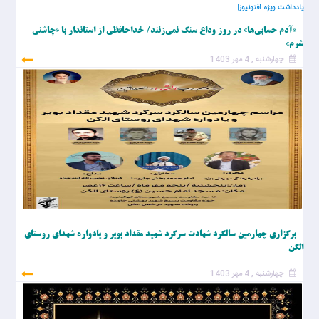
یادداشت ویژه افتونیوز|
«آدم حسابی‌ها» در روز وداع سنگ نمی‌زنند/ خداحافظی از استاندار با «چاشنی
شرم»
چهارشنبه , 4 مهر 1403
برگزاری چهارمین سالگرد شهادت سرگرد شهید مقداد بویر و یادواره شهدای روستای
الگن
چهارشنبه , 4 مهر 1403