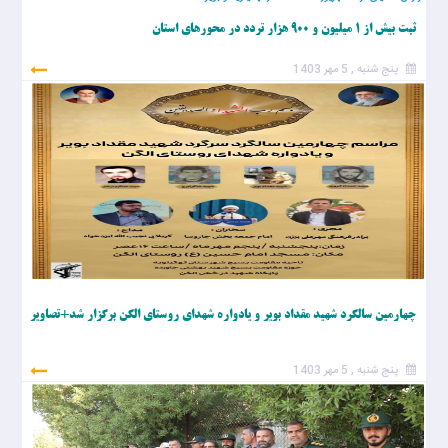
ثبت بیش از 1 میلیون و 900 هزار تردد در محورهای استان
پنج شنبه , 5 مهر 1403
چهارمین سالگرد شهید مقداد بویر و یادواره شهدای روستای الگن برگزار شد+تصاویر
پنج شنبه , 5 مهر 1403