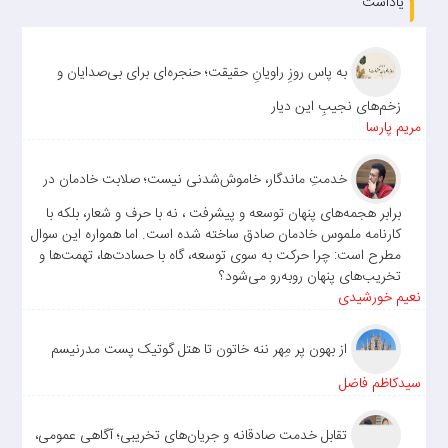
یاداشت
به پاس روزِ راویانِ حقیقت؛ حنجره‌ای برای بی‌صدایان و
زخم‌های نجیبِ این دیار
مریم پارسا
خدمتِ ماندگار، خاموش‌شدنی نیست؛ صلابت خادمان در
برابر هجمه‌های پنهان توسعه و پیشرفت ، نه با حرف و شعار، بلکه با
کارنامه ملموس خادمان صادق ساخته شده است. اما همواره این سوال
مطرح است: چرا حرکت به سوی توسعه، گاه با حسادت‌ها، تهمت‌ها و
تخریب‌های پنهان روبه‌رو می‌شود؟
نعیم خورشیدی
از بهون پر مِهر ننه خاتون تا هتل گوتیک پست مدرنیسم
سیدکاظم فاضل
تقابل خدمت صادقانه و جریان‌های تخریبی؛ آگاهی عمومی،