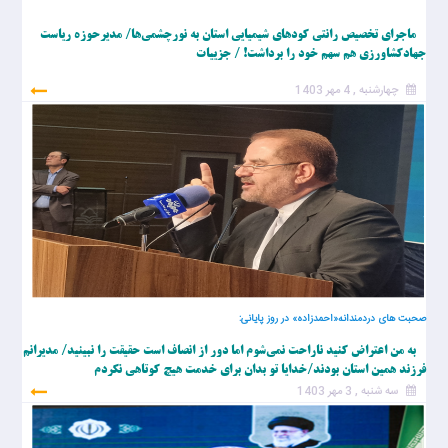
ماجرای تخصیص رانتی کودهای شیمیایی استان به نورچشمی‌ها/ مدیرحوزه ریاست
جهادکشاورزی هم سهم خود را برداشت! / جزییات
چهارشنبه , 4 مهر 1403
صحبت های دردمندانه«احمدزاده» در روز پایانی:
به من اعتراض کنید ناراحت نمی‌شوم اما دور از انصاف است حقیقت را نبینید/ مدیرانم
فرزند همین استان بودند/خدایا تو بدان برای خدمت هیچ کوتاهی نکردم
سه شنبه , 3 مهر 1403