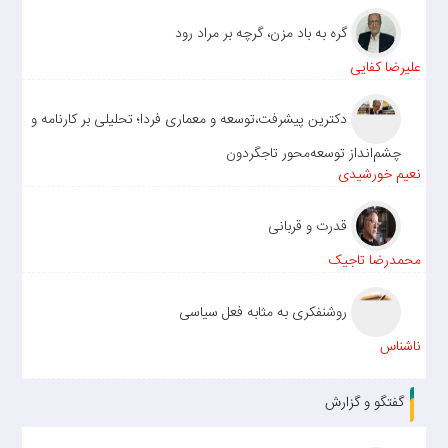
گره به باد مزن، گرچه بر مراد رود
علیرضا کفایی
دکترین پیشرفت،توسعه و معماری فردا؛ تحلیلی بر کارنامه و
چشم‌انداز توسعه‌محور تاجگردون
نعیم خورشیدی
قدرت و قربانی
محمدرضا تاجیک
روشنفکری به مثابه فعل سیاسی
ناشناس
گفتگو و گزارش