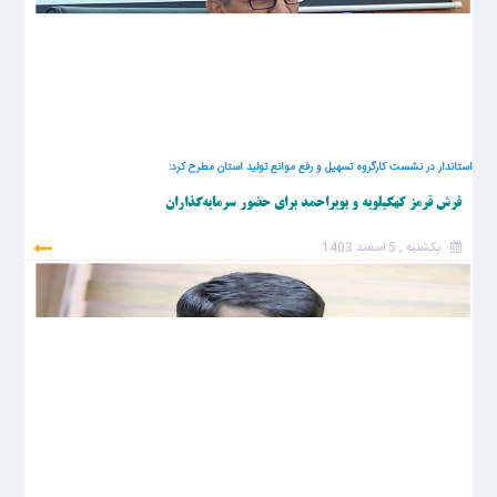
استاندار در نشست کارگروه تسهیل و رفع موانع تولید استان مطرح کرد:
فرش قرمز کهگیلویه و بویراحمد برای حضور سرمایه‌گذاران
یکشنبه , 5 اسفند 1403