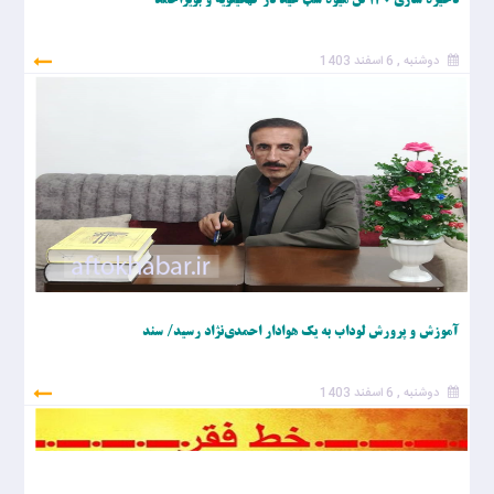
ذخیره سازی ۱۳۰ تن میوه شب عید در کهگیلویه و بویراحمد
دوشنبه , 6 اسفند 1403
آموزش و پرورش لوداب به یک هوادار احمدی‌نژاد رسید/ سند
دوشنبه , 6 اسفند 1403