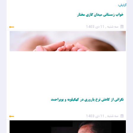
گزارش؛
خواب زمستانی میدان گازی مختار
سه شنبه , 11 دی 1403
نگرانی از کاهش نرخ باروری در کهگیلویه و بویراحمد
سه شنبه , 11 دی 1403