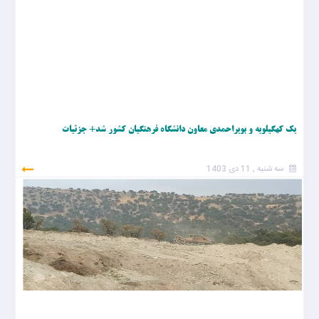
یک کهگیلویه و بویراحمدی معاون دانشگاه فرهنگیان کشور شد+ جزئیات
سه شنبه , 11 دی 1403