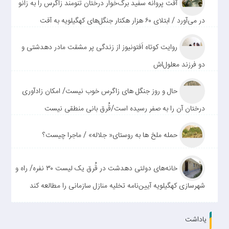
آفت پروانه سفید برگ‌خوار درختان تنومند زاگرس را به زانو
در می‌آورد / ابتلای ۶۰ هزار هکتار جنگل‌های کهگیلویه به آفت
روایت کوتاه اَفتونیوز از زندگی پر مشقت مادر دهدشتی و
دو فرزند معلول‌اش
حال و روز جنگل های زاگرس خوب نیست/ امکان زادآوری
درختان آن را به صفر رسیده است/قُرق بانی منطقی نیست
حمله ملخ ها به روستای« جلاله» / ماجرا چیست؟
خانه‌های دولتی دهدشت در قُرق یک لیست ۳۰ نفره/ راه و
شهرسازی کهگیلویه آیین‌نامه تخلیه منازل سازمانی را مطالعه کند
یاداشت