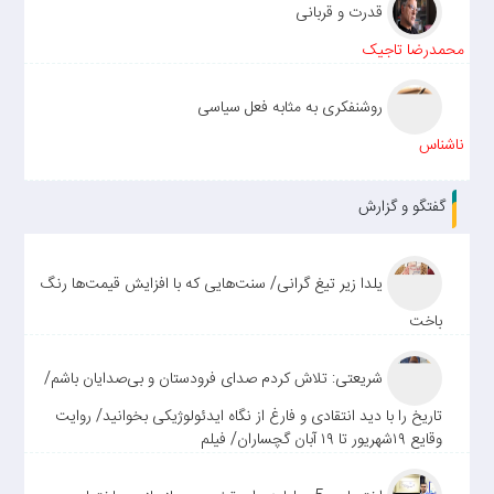
قدرت و قربانی
محمدرضا تاجیک
روشنفکری به مثابه فعل سیاسی
ناشناس
گفتگو و گزارش
یلدا زیر تیغ گرانی/ سنت‌هایی که با افزایش قیمت‌ها رنگ
باخت
شریعتی: تلاش کردم صدای فرودستان و بی‌صدایان باشم/
تاریخ را با دید انتقادی و فارغ از نگاه ایدئولوژیکی بخوانید/ روایت
وقایع ۱۹شهریور تا ۱۹ آبان گچساران/ فیلم