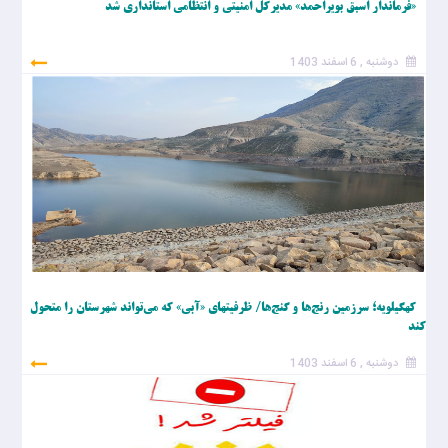
«فرماندار اسبق بویراحمد» مدیرکل امنیتی و انتظامی استانداری شد
دوشنبه , 6 اسفند 1403
کهگیلویه؛ سرزمین رنج‌ها و گنج‌ها/ ظرفیتهای «آبی» که می‌تواند شهرستان را متحول
کند
دوشنبه , 6 اسفند 1403