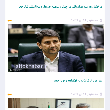
درخشش هنرمند هم‌استانی در چهل و سومین جشنواره بین‌المللی تئاتر فجر
سه شنبه , 11 دی 1403
سفر وزیر ارتباطات به کهگیلویه و بویراحمد
سه شنبه , 11 دی 1403