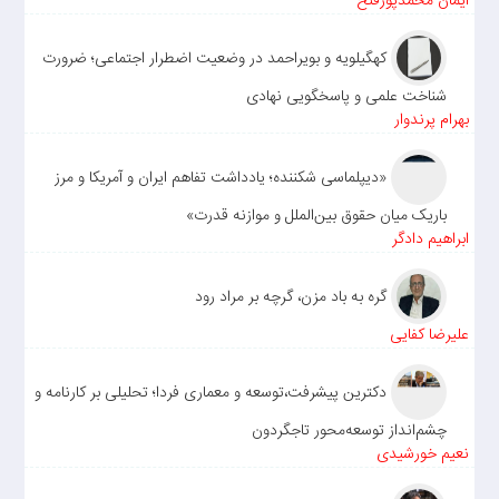
ایمان محمدپورفتح
کهگیلویه و بویراحمد در وضعیت اضطرار اجتماعی؛ ضرورت
شناخت علمی و پاسخگویی نهادی
بهرام پرندوار
«دیپلماسی شکننده؛ یادداشت تفاهم ایران و آمریکا و مرز
باریک میان حقوق بین‌الملل و موازنه قدرت»
ابراهیم دادگر
گره به باد مزن، گرچه بر مراد رود
علیرضا کفایی
دکترین پیشرفت،توسعه و معماری فردا؛ تحلیلی بر کارنامه و
چشم‌انداز توسعه‌محور تاجگردون
نعیم خورشیدی