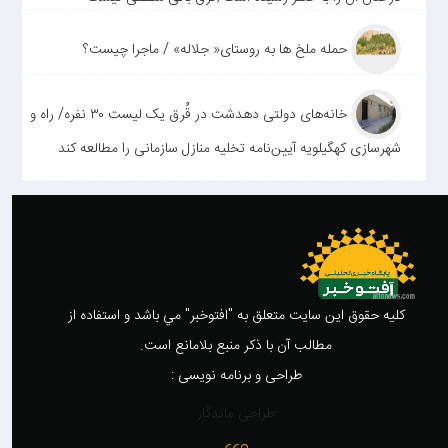
حمله ملخ ها به روستای« جلاله» / ماجرا چیست؟
خانه‌های دولتی دهدشت در قُرق یک لیست ۳۰ نفره/ راه و
شهرسازی کهگیلویه آیین‌نامه تخلیه منازل سازمانی را مطالعه کند
کليه حقوق اين سايت متعلق به "افتوخبر" مي باشد و استفاده از
مطالب آن با ذکر منبع بلامانع است.
طراحی و برنامه نویسی :
طراحی ماندگار