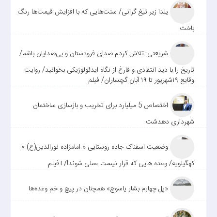
یلدا زیر تیغ گرانی/ سنت‌هایی که با افزایش قیمت‌ها رنگ
باخت
شریعتی: تلاش کردم صدای فرودستان و بی‌صدایان باشم/
تاریخ را با دید انتقادی و فارغ از نگاه ایدئولوژیکی بخوانید/ روایت
وقایع ۱۹شهریور تا ۱۹ آبان گچساران/ فیلم
اختصاص 5 میلیارد برای تخریب و بازسازی ساختمان
شهرداری دهدشت
وضعیت اسفناک جاده روستایی « امامزاده نورالدین(ع) »
کهگیلویه/ وعده هایی که قرار نیست عملی شوند!/+فیلم
«پل چهارم بشار یاسوج» همچنان در پیچ و خم وعده‌ها