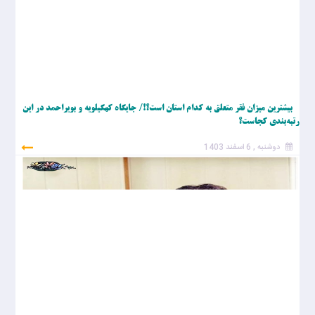
بیشترین میزان فقر متعلق به کدام استان است؟!/ جایگاه کهگیلویه و بویراحمد در این
رتبه‌بندی کجاست؟
دوشنبه , 6 اسفند 1403