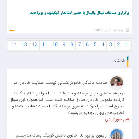
برگزاری مسابقات فینال والیبال با حضور استاندار کهگیلویه و بویراحمد
یکشنبه , 9 دی 1403
15
14
13
12
11
10
9
8
7
6
5
4
3
2
1
یاداشت
خدمتِ ماندگار، خاموش‌شدنی نیست؛ صلابت خادمان در
برابر هجمه‌های پنهان توسعه و پیشرفت ، نه با حرف و شعار، بلکه با
کارنامه ملموس خادمان صادق ساخته شده است. اما همواره این سوال
مطرح است: چرا حرکت به سوی توسعه، گاه با حسادت‌ها، تهمت‌ها و
تخریب‌های پنهان روبه‌رو می‌شود؟
نعیم خورشیدی
از بهون پر مِهر ننه خاتون تا هتل گوتیک پست مدرنیسم