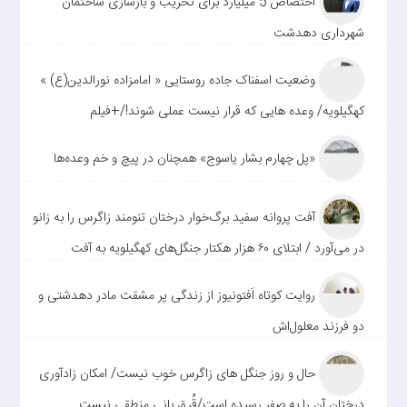
اختصاص 5 میلیارد برای تخریب و بازسازی ساختمان
شهرداری دهدشت
وضعیت اسفناک جاده روستایی « امامزاده نورالدین(ع) »
کهگیلویه/ وعده هایی که قرار نیست عملی شوند!/+فیلم
«پل چهارم بشار یاسوج» همچنان در پیچ و خم وعده‌ها
آفت پروانه سفید برگ‌خوار درختان تنومند زاگرس را به زانو
در می‌آورد / ابتلای ۶۰ هزار هکتار جنگل‌های کهگیلویه به آفت
روایت کوتاه اَفتونیوز از زندگی پر مشقت مادر دهدشتی و
دو فرزند معلول‌اش
حال و روز جنگل های زاگرس خوب نیست/ امکان زادآوری
درختان آن را به صفر رسیده است/قُرق بانی منطقی نیست