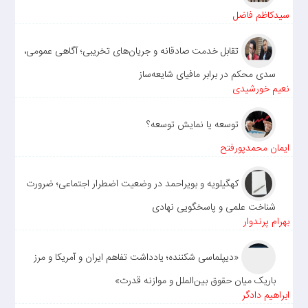
سیدکاظم فاضل
تقابل خدمت صادقانه و جریان‌های تخریبی؛ آگاهی عمومی،
سدی محکم در برابر مافیای شایعه‌ساز
نعیم خورشیدی
توسعه یا نمایش توسعه؟
ایمان محمدپورفتح
کهگیلویه و بویراحمد در وضعیت اضطرار اجتماعی؛ ضرورت
شناخت علمی و پاسخگویی نهادی
بهرام پرندوار
«دیپلماسی شکننده؛ یادداشت تفاهم ایران و آمریکا و مرز
باریک میان حقوق بین‌الملل و موازنه قدرت»
ابراهیم دادگر