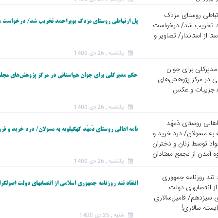
پل ارتباطی روستای مزدک بویراحمد تخریب شد/ درخواست مردم
یکشنبه , 26 دی 1400
حکم مدیرکلی برای جوان هم‌استانی در مرکز پژوهش‌های مج
یکشنبه , 26 دی 1400
نامه اهالی روستای دَمهَد کهگیلویه به مسولان/ درد خرید و ف
یکشنبه , 26 دی 1400
انتقاد تند روزنامه جمهوری اسلامی از انتصابهای دولت اصولگر
شنبه , 25 دی 1400