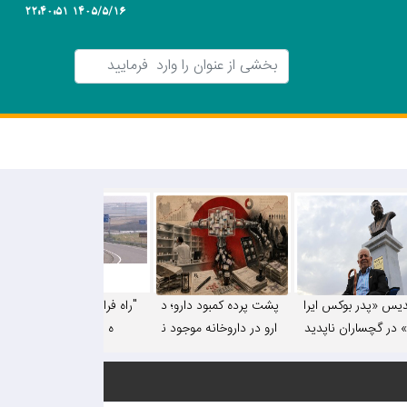
1405/5/16 22:40:51
دیس «پدر بوکس ایرا
پشت پرده کمبود دارو؛ د
"راه فرار" دشت روم یا را
 در گچساران ناپدید
ارو در داروخانه موجود ن
ه فرار از قائده!
شد!
یست، اما در فضای مجا
زی چرا!/ «بدهی بیمه‌ها
به ۶-۷ ماه رسیده اس