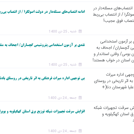
ادامه انتصاب‌های مسئله‌دار در دولت اصولگرا / از انتصاب بی‌
شنبه , 25 دی 1400
نقدی بر آزمون استخدامی پتروشیمی گچساران/ اجحاف به متقاض
شنبه , 25 دی 1400
بی توجهی اداره میراث فرهنگی به اثر تاریخی در روستای بادنگ
جمعه , 24 دی 1400
افزایش سرقت تجهیزات شبکه‌ توزیع برق استان کهگیلویه و بویر
جمعه , 24 دی 1400