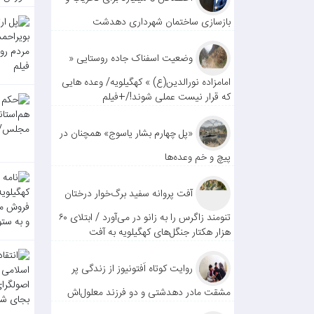
بازسازی ساختمان شهرداری دهدشت
وضعیت اسفناک جاده روستایی «
امامزاده نورالدین(ع) » کهگیلویه/ وعده هایی
که قرار نیست عملی شوند!/+فیلم
«پل چهارم بشار یاسوج» همچنان در
پیچ و خم وعده‌ها
آفت پروانه سفید برگ‌خوار درختان
تنومند زاگرس را به زانو در می‌آورد / ابتلای ۶۰
هزار هکتار جنگل‌های کهگیلویه به آفت
روایت کوتاه اَفتونیوز از زندگی پر
مشقت مادر دهدشتی و دو فرزند معلول‌اش