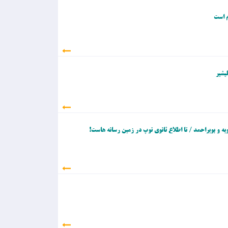
م است
یشیر
ه و بویراحمد / تا اطلاع ثانوی توپ در زمین رسانه هاست!