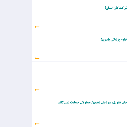
ت»/ بحران در راه اس
شرکت گاز استان!
ت؟
علوم پزشکی یاسوج!
به جای تشویق، سرزنش شدیم/ مسئولان حمایت نمی‌کنند