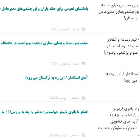
روژه‌های عمرانی ا
پاداشهای نجومی برای حلقه یاران و نورچشمی‌های مدیرعامل 
ز دید سازمان برنا
بودجه چیست؟!/ م
خطاب به مدیران
شنبه , 2 بهمن 1400
ل‌به‌ریال اعتبارات گ
ن را برای مدیران
جذب تیم رسانه و فضای مجازی نماینده بویراحمد در دانشگاه 
انی تشریح کنید
شنبه , 2 بهمن 1400
آقای استاندار / این ره به تُرکستان می رود!
جمعه , 1 بهمن 1400
گفتگو با بانوی لژیونر هم‌استانی/ دختر را چه به ورزش؟! / 
جمعه , 1 بهمن 1400