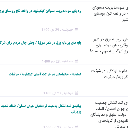
رد پای سوءمدیریت مسولان کهگیلویه در واقعه تلخ روستای برج
چهارشنبه , 29 دی 1400
پایه‌های بی‌پایه برق در شهر سوق! / وقتی جان مردم برای شرک
سه شنبه , 28 دی 1400
استخدام خانوادگی در شرکت آبفای کهگیلویه/ جزئیات
دوشنبه , 27 دی 1400
بیانیه‌ی تند تشکل جمعیت فرهنگیان جوان استان/ انتقاد شدید 
پرورش
دوشنبه , 27 دی 1400