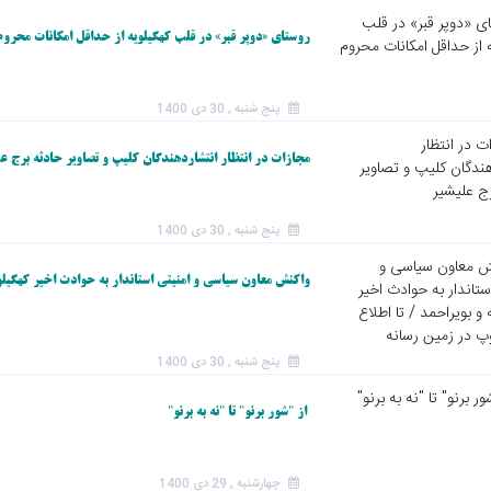
روستای «دوپر قبر» در قلب کهگیلویه از حداقل امکانات محرو
پنج شنبه , 30 دی 1400
مجازات در انتظار انتشاردهندگان کلیپ‌ و تصاویر حادثه برج عل
پنج شنبه , 30 دی 1400
واکنش معاون سیاسی و امنیتی استاندار به حوادث اخیر کهگیلوی
پنج شنبه , 30 دی 1400
از "شور برنو" تا "نه به برنو"
چهارشنبه , 29 دی 1400