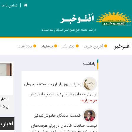
تماس با ما
اَفتـوخبـر
در یک جامعه بالغ هیچ کس غیرقابل نقد نیست
افتوخبر
آخرین خبرها
تیتر یک
پیشنهاد
یادداشت
یاداشت
به پاس روزِ راویانِ حقیقت؛ حنجره‌ای
برای بی‌صدایان و زخم‌های نجیبِ این دیار
اعتبار
مریم پارسا
ت: عم
خدمتِ ماندگار، خاموش‌شدنی
ستانی
اخبار ب
نیست؛ صلابت خادمان در برابر هجمه‌های
می‌شو