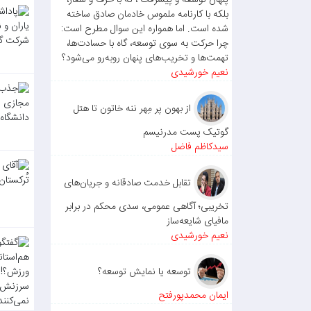
پنهان توسعه و پیشرفت ، نه با حرف و شعار،
لات پ
بلکه با کارنامه ملموس خادمان صادق ساخته
ستان ا
شده است. اما همواره این سوال مطرح است:
چرا حرکت به سوی توسعه، گاه با حسادت‌ها،
مه و 
تهمت‌ها و تخریب‌های پنهان روبه‌رو می‌شود؟
قیمی 
نعیم خورشیدی
کل: ریا
چسارا
از بهون پر مِهر ننه خاتون تا هتل
شهرست
گوتیک پست مدرنیسم
سیدکاظم فاضل
تقابل خدمت صادقانه و جریان‌های
تخریبی؛ آگاهی عمومی، سدی محکم در برابر
مافیای شایعه‌ساز
نعیم خورشیدی
توسعه یا نمایش توسعه؟
ایمان محمدپورفتح