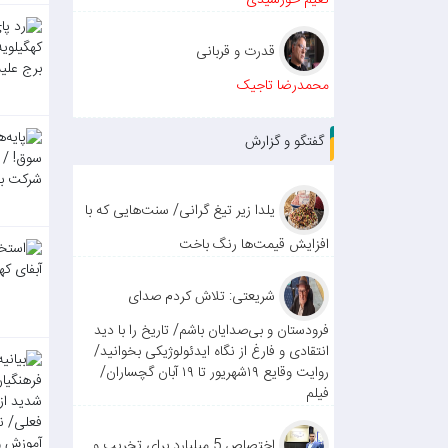
نعیم خورشیدی
قدرت و قربانی
محمدرضا تاجیک
گفتگو و گزارش
یلدا زیر تیغ گرانی/ سنت‌هایی که با
افزایش قیمت‌ها رنگ باخت
شریعتی: تلاش کردم صدای
فرودستان و بی‌صدایان باشم/ تاریخ را با دید
انتقادی و فارغ از نگاه ایدئولوژیکی بخوانید/
روایت وقایع ۱۹شهریور تا ۱۹ آبان گچساران/
فیلم
اختصاص 5 میلیارد برای تخریب و