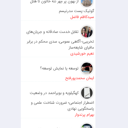
از بهون پر مِهر ننه خاتون تا هتل
گوتیک پست مدرنیسم
سیدکاظم فاضل
تقابل خدمت صادقانه و جریان‌های
تخریبی؛ آگاهی عمومی، سدی محکم در برابر
مافیای شایعه‌ساز
نعیم خورشیدی
توسعه یا نمایش توسعه؟
ایمان محمدپورفتح
کهگیلویه و بویراحمد در وضعیت
اضطرار اجتماعی؛ ضرورت شناخت علمی و
پاسخگویی نهادی
بهرام پرندوار