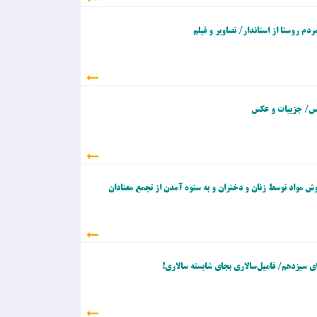
 روستا از استاندار/ تصاویر و فیلم
لس/ جزییات و عکس
روش مواد توسط زنان و دختران و به ستوه آمدن از تجمع معتادان
ای سیزدهم/ فامیل‌سالاری بجای شایسته سالاری!