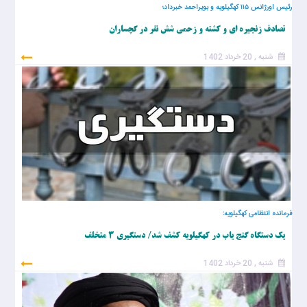
رئیس اورژانس ۱۱۵ کهگیلویه و بویراحمد خبرداد؛
تصادف زنجیره ای و کشته و زحمی شش نفر در گچساران
شنبه , 20 خرداد 1402
فرمانده انتظامی کهگیلویه:
یک دستگاه گنج یاب در کهگیلویه کشف شد/ دستگیری ۳ متخلف
شنبه , 20 خرداد 1402