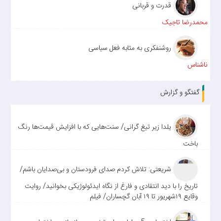
قدرت و قربانی
محمدرضا تاجیک
روشنفکری به مثابه فعل سیاسی
ناشناس
گفتگو و گزارش
یلدا زیر تیغ گرانی/ سنت‌هایی که با افزایش قیمت‌ها رنگ
باخت
شریعتی: تلاش کردم صدای فرودستان و بی‌صدایان باشم/
تاریخ را با دید انتقادی و فارغ از نگاه ایدئولوژیکی بخوانید/ روایت
وقایع ۱۹شهریور تا ۱۹ آبان گچساران/ فیلم