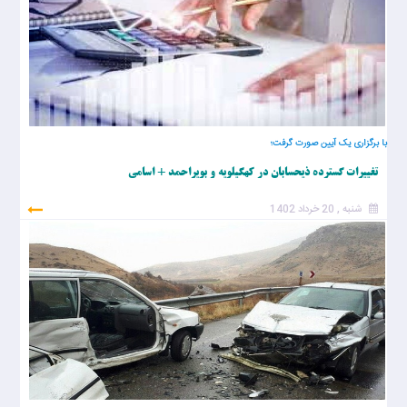
با برگزاری یک آیین صورت گرفت؛
تغییرات گسترده ذیحسابان در کهگیلویه و بویراحمد + اسامی
شنبه , 20 خرداد 1402