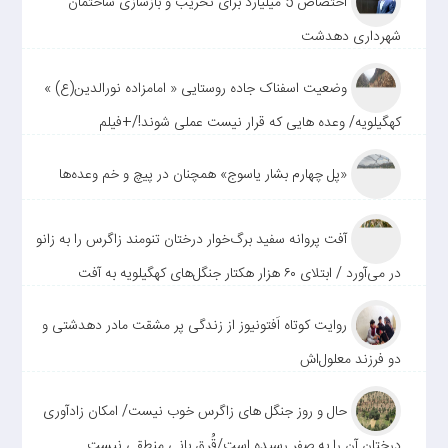
اختصاص 5 میلیارد برای تخریب و بازسازی ساختمان
شهرداری دهدشت
وضعیت اسفناک جاده روستایی « امامزاده نورالدین(ع) »
کهگیلویه/ وعده هایی که قرار نیست عملی شوند!/+فیلم
«پل چهارم بشار یاسوج» همچنان در پیچ و خم وعده‌ها
آفت پروانه سفید برگ‌خوار درختان تنومند زاگرس را به زانو
در می‌آورد / ابتلای ۶۰ هزار هکتار جنگل‌های کهگیلویه به آفت
روایت کوتاه اَفتونیوز از زندگی پر مشقت مادر دهدشتی و
دو فرزند معلول‌اش
حال و روز جنگل های زاگرس خوب نیست/ امکان زادآوری
درختان آن را به صفر رسیده است/قُرق بانی منطقی نیست