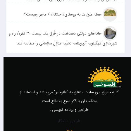
حمله ملخ ها به روستای« جلاله» / ماجرا چیست؟
خانه‌های دولتی دهدشت در قُرق یک لیست ۳۰ نفره/ راه و
شهرسازی کهگیلویه آیین‌نامه تخلیه منازل سازمانی را مطالعه کند
کليه حقوق اين سايت متعلق به "افتوخبر" مي باشد و استفاده از
مطالب آن با ذکر منبع بلامانع است.
طراحی و برنامه نویسی :
طراحی ماندگار