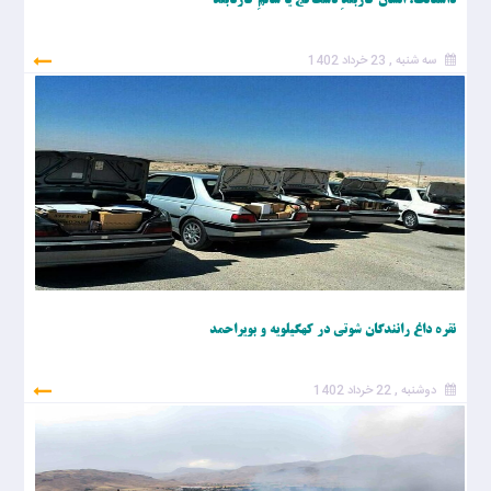
داستانک: انسان کاربلدِ دست‌کج یا سالمِ کارنابلد
سه شنبه , 23 خرداد 1402
نقره داغ رانندگان شوتی در کهگیلویه و بویراحمد
دوشنبه , 22 خرداد 1402