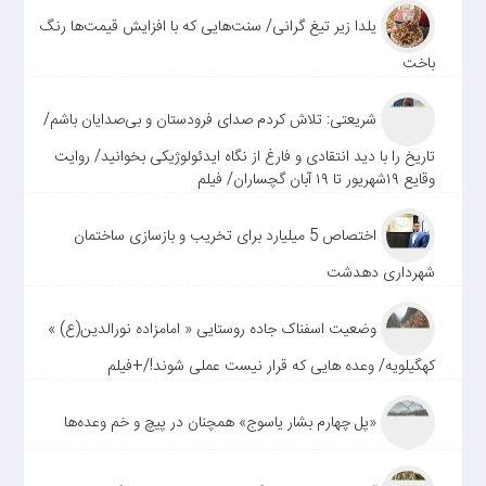
یلدا زیر تیغ گرانی/ سنت‌هایی که با افزایش قیمت‌ها رنگ
باخت
شریعتی: تلاش کردم صدای فرودستان و بی‌صدایان باشم/
تاریخ را با دید انتقادی و فارغ از نگاه ایدئولوژیکی بخوانید/ روایت
وقایع ۱۹شهریور تا ۱۹ آبان گچساران/ فیلم
اختصاص 5 میلیارد برای تخریب و بازسازی ساختمان
شهرداری دهدشت
وضعیت اسفناک جاده روستایی « امامزاده نورالدین(ع) »
کهگیلویه/ وعده هایی که قرار نیست عملی شوند!/+فیلم
«پل چهارم بشار یاسوج» همچنان در پیچ و خم وعده‌ها