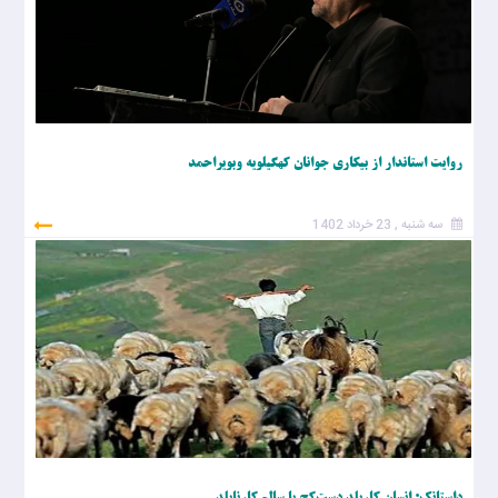
روایت استاندار از بیکاری جوانان کهگیلویه وبویراحمد
سه شنبه , 23 خرداد 1402