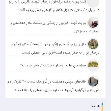
آفت پروانه سفید برگ‌خوار درختان تنومند زاگرس را به زانو
در می‌آورد / ابتلای ۶۰ هزار هکتار جنگل‌های کهگیلویه به آفت
روایت کوتاه اَفتونیوز از زندگی پر مشقت مادر دهدشتی و
دو فرزند معلول‌اش
حال و روز جنگل های زاگرس خوب نیست/ امکان زادآوری
درختان آن را به صفر رسیده است/قُرق بانی منطقی نیست
حمله ملخ ها به روستای« جلاله» / ماجرا چیست؟
خانه‌های دولتی دهدشت در قُرق یک لیست ۳۰ نفره/ راه و
شهرسازی کهگیلویه آیین‌نامه تخلیه منازل سازمانی را مطالعه کند
یاداشت