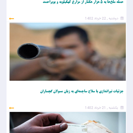
حمله ملخ‌ها به ۵ هزار هکتار از مزارع کهگیلویه و بویراحمد
دوشنبه , 22 خرداد 1402
جزئیات تیراندازی با سلاح ساچمه‌ای به زبان مسولان گچساران
یکشنبه , 21 خرداد 1402