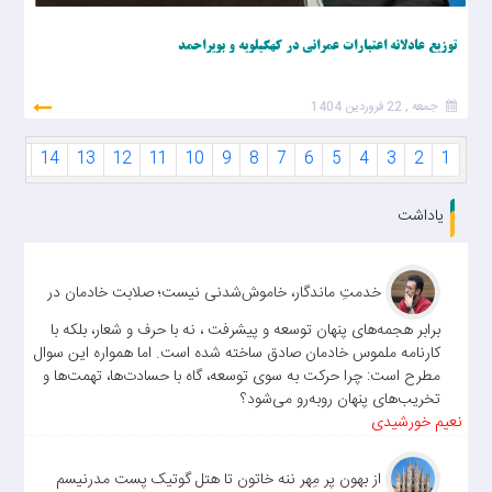
توزیع عادلانه اعتبارات عمرانی در کهگیلویه و بویراحمد
جمعه , 22 فروردین 1404
15
14
13
12
11
10
9
8
7
6
5
4
3
2
1
یاداشت
خدمتِ ماندگار، خاموش‌شدنی نیست؛ صلابت خادمان در
برابر هجمه‌های پنهان توسعه و پیشرفت ، نه با حرف و شعار، بلکه با
کارنامه ملموس خادمان صادق ساخته شده است. اما همواره این سوال
مطرح است: چرا حرکت به سوی توسعه، گاه با حسادت‌ها، تهمت‌ها و
تخریب‌های پنهان روبه‌رو می‌شود؟
نعیم خورشیدی
از بهون پر مِهر ننه خاتون تا هتل گوتیک پست مدرنیسم