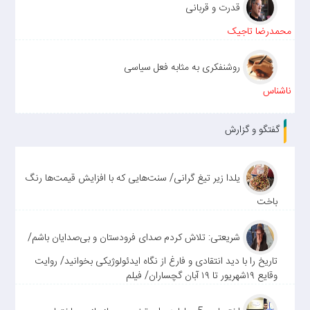
قدرت و قربانی
محمدرضا تاجیک
روشنفکری به مثابه فعل سیاسی
ناشناس
گفتگو و گزارش
یلدا زیر تیغ گرانی/ سنت‌هایی که با افزایش قیمت‌ها رنگ
باخت
شریعتی: تلاش کردم صدای فرودستان و بی‌صدایان باشم/
تاریخ را با دید انتقادی و فارغ از نگاه ایدئولوژیکی بخوانید/ روایت
وقایع ۱۹شهریور تا ۱۹ آبان گچساران/ فیلم