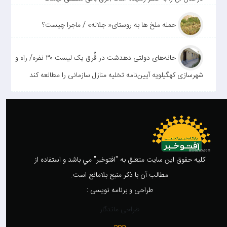
حمله ملخ ها به روستای« جلاله» / ماجرا چیست؟
خانه‌های دولتی دهدشت در قُرق یک لیست ۳۰ نفره/ راه و
شهرسازی کهگیلویه آیین‌نامه تخلیه منازل سازمانی را مطالعه کند
کليه حقوق اين سايت متعلق به "افتوخبر" مي باشد و استفاده از
مطالب آن با ذکر منبع بلامانع است.
طراحی و برنامه نویسی :
طراحی ماندگار