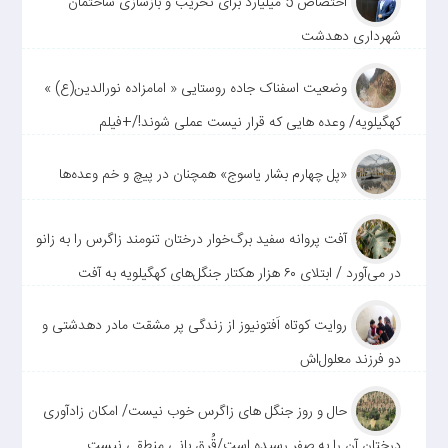
اختصاص 5 میلیارد برای تخریب و بازسازی ساختمان
شهرداری دهدشت
وضعیت اسفناک جاده روستایی « امامزاده نورالدین(ع) »
کهگیلویه/ وعده هایی که قرار نیست عملی شوند!/+فیلم
«پل چهارم بشار یاسوج» همچنان در پیچ و خم وعده‌ها
آفت پروانه سفید برگ‌خوار درختان تنومند زاگرس را به زانو
در می‌آورد / ابتلای ۶۰ هزار هکتار جنگل‌های کهگیلویه به آفت
روایت کوتاه اَفتونیوز از زندگی پر مشقت مادر دهدشتی و
دو فرزند معلول‌اش
حال و روز جنگل های زاگرس خوب نیست/ امکان زادآوری
درختان آن را به صفر رسیده است/قُرق بانی منطقی نیست