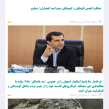
عملکرد انجمن نابینایان و کم‌بینایان صبح امید گچساران/ تصاویر
جمعه , 22 فروردین 1404
فرماندار دنا پاسخ استاندار اصفهان را در خصوص "سد ماندگان" داد!/ نباید با
مطالبه‌گری غیر منصفانه، کم‌کاری‌های گذشته خود را از جیب مردم مناطق کوهستانی و
کم‌ظرفیت جبران کنند
جمعه , 22 فروردین 1404