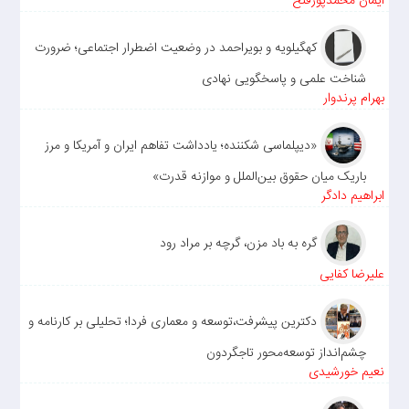
ایمان محمدپورفتح
کهگیلویه و بویراحمد در وضعیت اضطرار اجتماعی؛ ضرورت
شناخت علمی و پاسخگویی نهادی
بهرام پرندوار
«دیپلماسی شکننده؛ یادداشت تفاهم ایران و آمریکا و مرز
باریک میان حقوق بین‌الملل و موازنه قدرت»
ابراهیم دادگر
گره به باد مزن، گرچه بر مراد رود
علیرضا کفایی
دکترین پیشرفت،توسعه و معماری فردا؛ تحلیلی بر کارنامه و
چشم‌انداز توسعه‌محور تاجگردون
نعیم خورشیدی