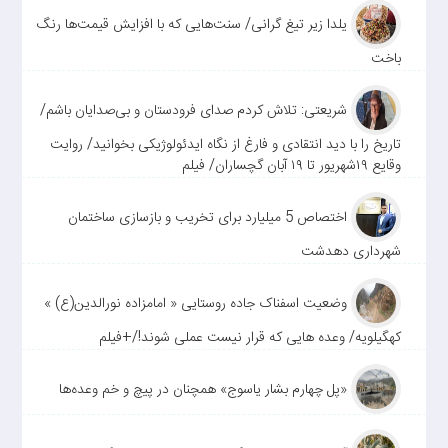
یلدا زیر تیغ گرانی/ سنت‌هایی که با افزایش قیمت‌ها رنگ
باخت
شریعتی: تلاش کردم صدای فرودستان و بی‌صدایان باشم/
تاریخ را با دید انتقادی و فارغ از نگاه ایدئولوژیکی بخوانید/ روایت
وقایع ۱۹شهریور تا ۱۹ آبان گچساران/ فیلم
اختصاص 5 میلیارد برای تخریب و بازسازی ساختمان
شهرداری دهدشت
وضعیت اسفناک جاده روستایی « امامزاده نورالدین(ع) »
کهگیلویه/ وعده هایی که قرار نیست عملی شوند!/+فیلم
«پل چهارم بشار یاسوج» همچنان در پیچ و خم وعده‌ها