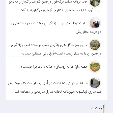
آفت پروانه سفید برگ‌خوار درختان تنومند زاگرس را به زانو
در می‌آورد / ابتلای ۶۰ هزار هکتار جنگل‌های کهگیلویه به آفت
روایت کوتاه اَفتونیوز از زندگی پر مشقت مادر دهدشتی و
دو فرزند معلول‌اش
حال و روز جنگل های زاگرس خوب نیست/ امکان زادآوری
درختان آن را به صفر رسیده است/قُرق بانی منطقی نیست
حمله ملخ ها به روستای« جلاله» / ماجرا چیست؟
خانه‌های دولتی دهدشت در قُرق یک لیست ۳۰ نفره/ راه و
شهرسازی کهگیلویه آیین‌نامه تخلیه منازل سازمانی را مطالعه کند
یاداشت