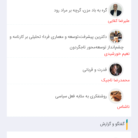
گره به باد مزن، گرچه بر مراد رود
علیرضا کفایی
دکترین پیشرفت،توسعه و معماری فردا؛ تحلیلی بر کارنامه و
چشم‌انداز توسعه‌محور تاجگردون
نعیم خورشیدی
قدرت و قربانی
محمدرضا تاجیک
روشنفکری به مثابه فعل سیاسی
ناشناس
گفتگو و گزارش