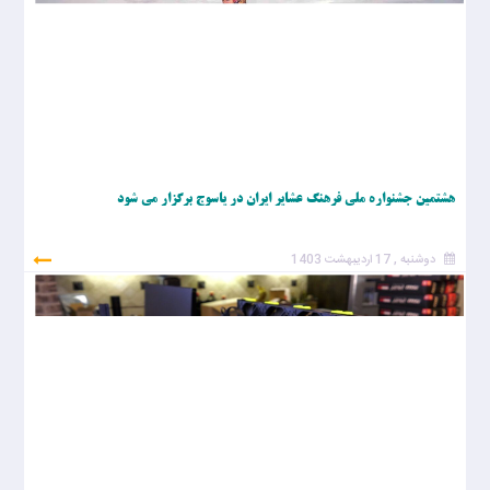
هشتمین جشنواره ملی فرهنگ عشایر ایران‌ در یاسوج برگزار می شود
دوشنبه , 17 اردیبهشت 1403