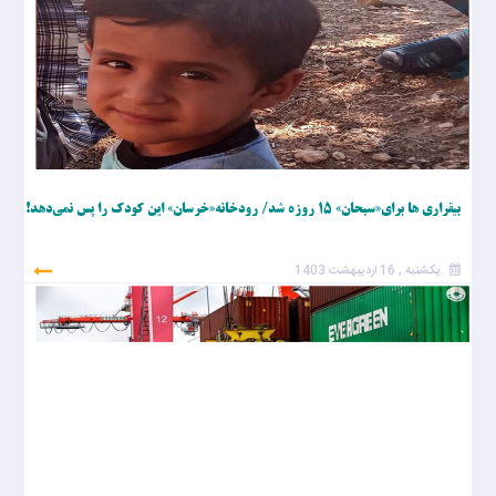
بیقراری ها برای«سبحان» ۱۵ روزه شد/ رودخانه«خرسان» این کودک را پس نمی‌دهد!
یکشنبه , 16 اردیبهشت 1403