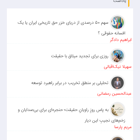
یاداشت
سهم ۵۰ درصدی از دریای خزر حق تاریخی ایران یا یک
افسانه حقوقی ؟
ابراهیم دادگر
روزی برای تجدید میثاق با حقیقت
سهیلا نیک‌اقبالی
تحلیلی بر منطق تخریب در برابر راهبرد توسعه
عبدالحسین رمضانی
به پاس روزِ راویانِ حقیقت؛ حنجره‌ای برای بی‌صدایان و
زخم‌های نجیبِ این دیار
مریم پارسا