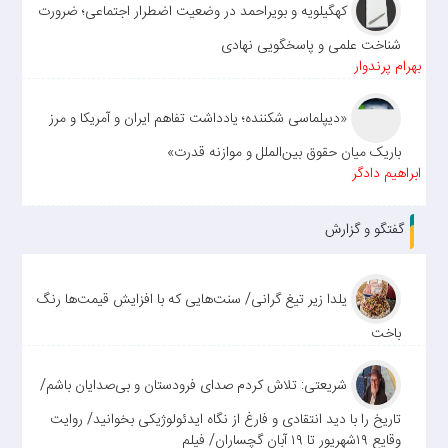
کهگیلویه و بویراحمد در وضعیت اضطرار اجتماعی؛ ضرورت
شناخت علمی و پاسخگویی نهادی
بهرام پرندوار
«دیپلماسی شکننده؛ یادداشت تفاهم ایران و آمریکا و مرز
باریک میان حقوق بین‌الملل و موازنه قدرت»
ابراهیم دادگر
گفتگو و گزارش
یلدا زیر تیغ گرانی/ سنت‌هایی که با افزایش قیمت‌ها رنگ
باخت
شریعتی: تلاش کردم صدای فرودستان و بی‌صدایان باشم/
تاریخ را با دید انتقادی و فارغ از نگاه ایدئولوژیکی بخوانید/ روایت
وقایع ۱۹شهریور تا ۱۹ آبان گچساران/ فیلم