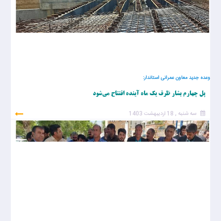
وعده جدید معاون عمرانی استاندار:
پل چهارم بشار ظرف یک ماه آینده افتتاح می‌شود
سه شنبه , 18 اردیبهشت 1403