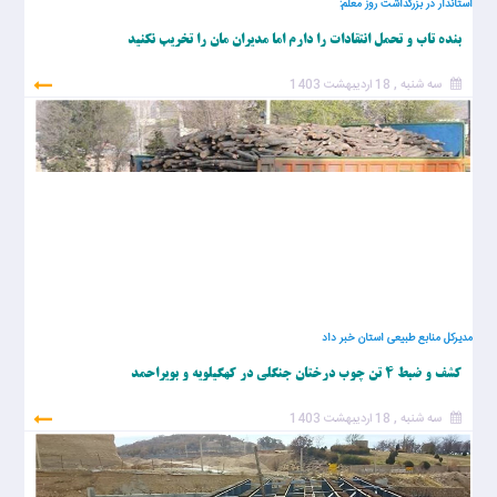
استاندار در بزرگداشت روز معلم:
بنده تاب و تحمل انتقادات را دارم اما مدیران مان را تخریب نکنید
سه شنبه , 18 اردیبهشت 1403
مدیرکل منابع طبیعی استان خبر داد
کشف و ضبط ۴ تن چوب درختان جنگلی در کهگیلویه و بویراحمد
سه شنبه , 18 اردیبهشت 1403