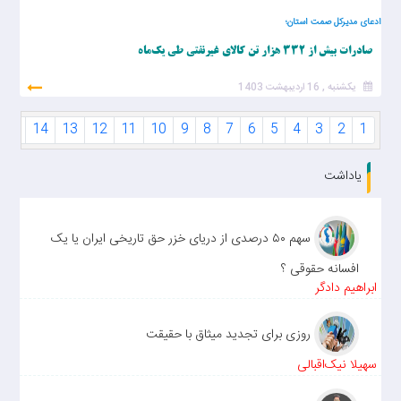
ادعای مدیرکل صمت استان؛
صادرات بیش از ۳۳۲ هزار تن کالای غیرنفتی طی یک‌ماه
یکشنبه , 16 اردیبهشت 1403
15
14
13
12
11
10
9
8
7
6
5
4
3
2
1
یاداشت
سهم ۵۰ درصدی از دریای خزر حق تاریخی ایران یا یک
افسانه حقوقی ؟
ابراهیم دادگر
روزی برای تجدید میثاق با حقیقت
سهیلا نیک‌اقبالی