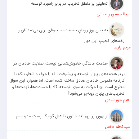
تحلیلی بر منطق تخریب در برابر راهبرد توسعه
عبدالحسین رمضانی
به پاس روزِ راویانِ حقیقت؛ حنجره‌ای برای بی‌صدایان و
زخم‌های نجیبِ این دیار
مریم پارسا
خدمتِ ماندگار، خاموش‌شدنی نیست؛ صلابت خادمان در
برابر هجمه‌های پنهان توسعه و پیشرفت ، نه با حرف و شعار، بلکه با
کارنامه ملموس خادمان صادق ساخته شده است. اما همواره این سوال
مطرح است: چرا حرکت به سوی توسعه، گاه با حسادت‌ها، تهمت‌ها و
تخریب‌های پنهان روبه‌رو می‌شود؟
نعیم خورشیدی
از بهون پر مِهر ننه خاتون تا هتل گوتیک پست مدرنیسم
سیدکاظم فاضل