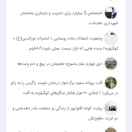
اختصاص 5 میلیارد برای تخریب و بازسازی ساختمان
شهرداری دهدشت
وضعیت اسفناک جاده روستایی « امامزاده نورالدین(ع) »
کهگیلویه/ وعده هایی که قرار نیست عملی شوند!/+فیلم
«پل چهارم بشار یاسوج» همچنان در پیچ و خم وعده‌ها
آفت پروانه سفید برگ‌خوار درختان تنومند زاگرس را به زانو
در می‌آورد / ابتلای ۶۰ هزار هکتار جنگل‌های کهگیلویه به آفت
روایت کوتاه اَفتونیوز از زندگی پر مشقت مادر دهدشتی و
دو فرزند معلول‌اش