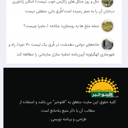
حال و روز جنگل های زاگرس خوب نیست/ امکان زادآوری
درختان آن را به صفر رسیده است/قُرق بانی منطقی نیست
حمله ملخ ها به روستای« جلاله» / ماجرا چیست؟
خانه‌های دولتی دهدشت در قُرق یک لیست ۳۰ نفره/ راه و
شهرسازی کهگیلویه آیین‌نامه تخلیه منازل سازمانی را مطالعه کند
کليه حقوق اين سايت متعلق به "افتوخبر" مي باشد و استفاده از
مطالب آن با ذکر منبع بلامانع است.
طراحی و برنامه نویسی :