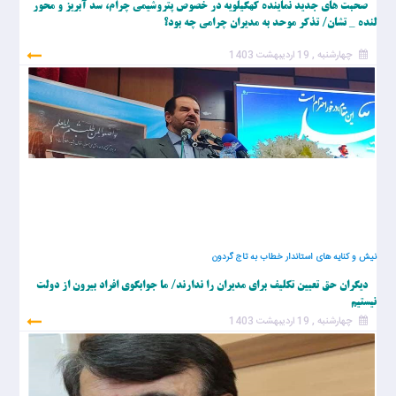
صحبت های جدید نماینده کهگیلویه در خصوص پتروشیمی چرام، سد آبریز و محور
لنده _ تشان/ تذکر موحد به مدیران چرامی چه بود؟
چهارشنبه , 19 اردیبهشت 1403
نیش و کنایه های استاندار خطاب به تاج گردون
دیگران حق تعیین تکلیف برای مدیران را ندارند/ ما جوابگوی افراد بیرون از دولت
نیستیم
چهارشنبه , 19 اردیبهشت 1403