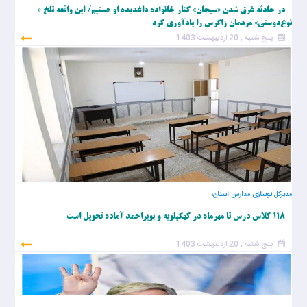
در حادثه غرق شدن «سبحان» کنار خانواده داغدیده او هستیم/ این واقعه تلخ «
نوع‌دوستی» مردمان زاگرس را یادآوری کرد
پنج شنبه , 20 اردیبهشت 1403
مدیرکل نوسازی مدارس استان؛
۱۱۸ کلاس درس تا مهرماه در کهگیلویه و بویراحمد آماده تحویل است
پنج شنبه , 20 اردیبهشت 1403