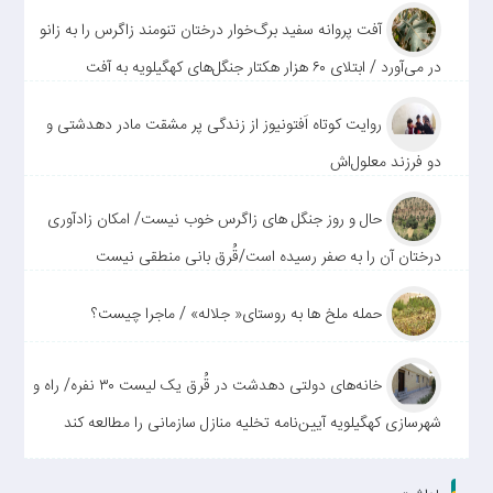
آفت پروانه سفید برگ‌خوار درختان تنومند زاگرس را به زانو
در می‌آورد / ابتلای ۶۰ هزار هکتار جنگل‌های کهگیلویه به آفت
روایت کوتاه اَفتونیوز از زندگی پر مشقت مادر دهدشتی و
دو فرزند معلول‌اش
حال و روز جنگل های زاگرس خوب نیست/ امکان زادآوری
درختان آن را به صفر رسیده است/قُرق بانی منطقی نیست
حمله ملخ ها به روستای« جلاله» / ماجرا چیست؟
خانه‌های دولتی دهدشت در قُرق یک لیست ۳۰ نفره/ راه و
شهرسازی کهگیلویه آیین‌نامه تخلیه منازل سازمانی را مطالعه کند