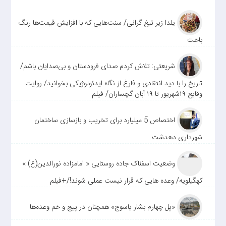
یلدا زیر تیغ گرانی/ سنت‌هایی که با افزایش قیمت‌ها رنگ
باخت
شریعتی: تلاش کردم صدای فرودستان و بی‌صدایان باشم/
تاریخ را با دید انتقادی و فارغ از نگاه ایدئولوژیکی بخوانید/ روایت
وقایع ۱۹شهریور تا ۱۹ آبان گچساران/ فیلم
اختصاص 5 میلیارد برای تخریب و بازسازی ساختمان
شهرداری دهدشت
وضعیت اسفناک جاده روستایی « امامزاده نورالدین(ع) »
کهگیلویه/ وعده هایی که قرار نیست عملی شوند!/+فیلم
«پل چهارم بشار یاسوج» همچنان در پیچ و خم وعده‌ها