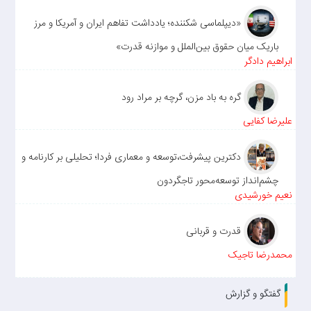
«دیپلماسی شکننده؛ یادداشت تفاهم ایران و آمریکا و مرز
باریک میان حقوق بین‌الملل و موازنه قدرت»
ابراهیم دادگر
گره به باد مزن، گرچه بر مراد رود
علیرضا کفایی
دکترین پیشرفت،توسعه و معماری فردا؛ تحلیلی بر کارنامه و
چشم‌انداز توسعه‌محور تاجگردون
نعیم خورشیدی
قدرت و قربانی
محمدرضا تاجیک
گفتگو و گزارش