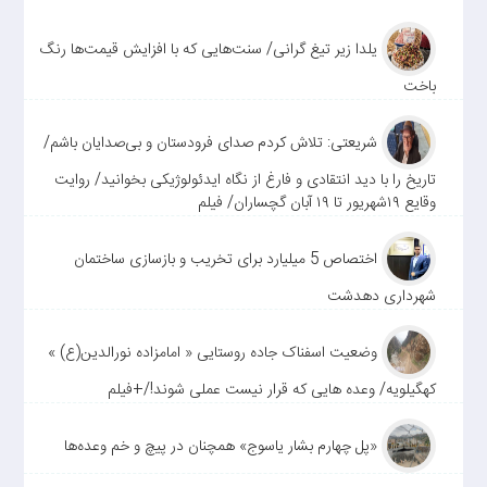
یلدا زیر تیغ گرانی/ سنت‌هایی که با افزایش قیمت‌ها رنگ
باخت
شریعتی: تلاش کردم صدای فرودستان و بی‌صدایان باشم/
تاریخ را با دید انتقادی و فارغ از نگاه ایدئولوژیکی بخوانید/ روایت
وقایع ۱۹شهریور تا ۱۹ آبان گچساران/ فیلم
اختصاص 5 میلیارد برای تخریب و بازسازی ساختمان
شهرداری دهدشت
وضعیت اسفناک جاده روستایی « امامزاده نورالدین(ع) »
کهگیلویه/ وعده هایی که قرار نیست عملی شوند!/+فیلم
«پل چهارم بشار یاسوج» همچنان در پیچ و خم وعده‌ها