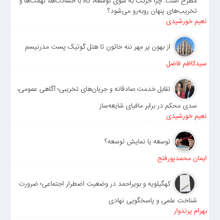
مطرح است: چرا حرکت به سوی توسعه، گاه با حسادت‌ها، تهمت‌ها و
تخریب‌های پنهان روبه‌رو می‌شود؟
نعیم خورشیدی
از بهون پر مِهر ننه خاتون تا هتل گوتیک پست مدرنیسم
سیدکاظم فاضل
تقابل خدمت صادقانه و جریان‌های تخریبی؛ آگاهی عمومی،
سدی محکم در برابر مافیای شایعه‌ساز
نعیم خورشیدی
توسعه یا نمایش توسعه؟
ایمان محمدپورفتح
کهگیلویه و بویراحمد در وضعیت اضطرار اجتماعی؛ ضرورت
شناخت علمی و پاسخگویی نهادی
بهرام پرندوار