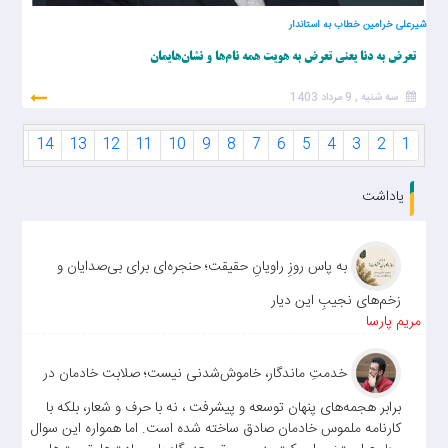
شیرعلی خرامین خطاب به استاندار
تعرض به دنا یعنی تعرض به هویت همه نام‌ها و نشان‌هایمان
سه شنبه , 9 مرداد 1403
15
14
13
12
11
10
9
8
7
6
5
4
3
2
1
یاداشت
به پاس روزِ راویانِ حقیقت؛ حنجره‌ای برای بی‌صدایان و
زخم‌های نجیبِ این دیار
مریم پارسا
خدمتِ ماندگار، خاموش‌شدنی نیست؛ صلابت خادمان در
برابر هجمه‌های پنهان توسعه و پیشرفت ، نه با حرف و شعار، بلکه با
کارنامه ملموس خادمان صادق ساخته شده است. اما همواره این سوال