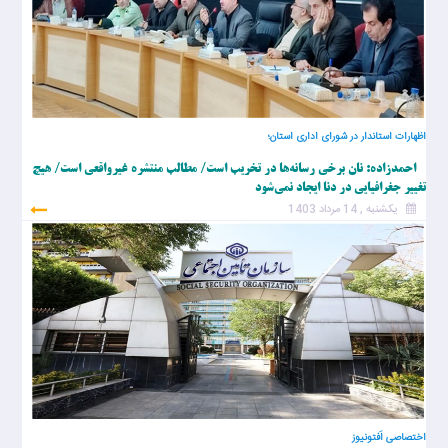
اظهارات استاندار در شورای اداری استان؛
احمدزاده: نان برخی رسانه‌ها در تخریب است/ مطالب منتشره غیرواقعی است/ هیچ
تغییر جغرافیایی در دنا ایجاد نمی‌شود
یکشنبه , 14 مرداد 1403
اختصاصی اَفتونیوز