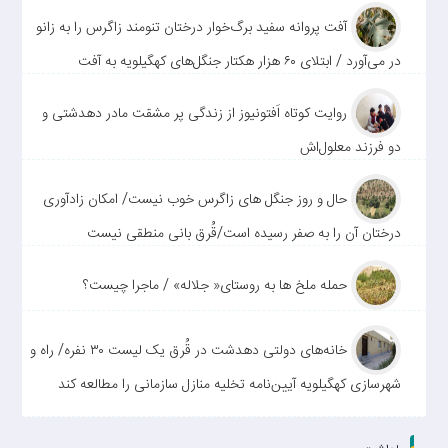
آفت پروانه سفید برگ‌خوار درختان تنومند زاگرس را به زانو
در می‌آورد / ابتلای ۶۰ هزار هکتار جنگل‌های کهگیلویه به آفت
روایت کوتاه اَفتونیوز از زندگی پر مشقت مادر دهدشتی و
دو فرزند معلول‌اش
حال و روز جنگل های زاگرس خوب نیست/ امکان زادآوری
درختان آن را به صفر رسیده است/قُرق بانی منطقی نیست
حمله ملخ ها به روستای« جلاله» / ماجرا چیست؟
خانه‌های دولتی دهدشت در قُرق یک لیست ۳۰ نفره/ راه و
شهرسازی کهگیلویه آیین‌نامه تخلیه منازل سازمانی را مطالعه کند