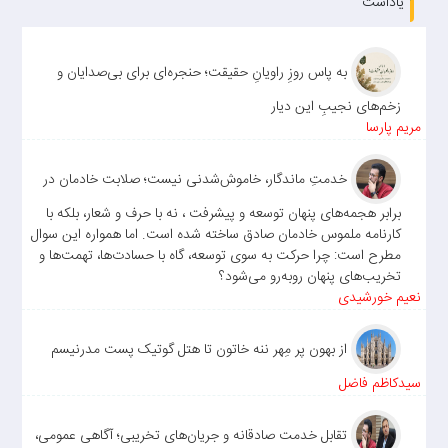
یاداشت
به پاس روزِ راویانِ حقیقت؛ حنجره‌ای برای بی‌صدایان و
زخم‌های نجیبِ این دیار
مریم پارسا
خدمتِ ماندگار، خاموش‌شدنی نیست؛ صلابت خادمان در
برابر هجمه‌های پنهان توسعه و پیشرفت ، نه با حرف و شعار، بلکه با
کارنامه ملموس خادمان صادق ساخته شده است. اما همواره این سوال
مطرح است: چرا حرکت به سوی توسعه، گاه با حسادت‌ها، تهمت‌ها و
تخریب‌های پنهان روبه‌رو می‌شود؟
نعیم خورشیدی
از بهون پر مِهر ننه خاتون تا هتل گوتیک پست مدرنیسم
سیدکاظم فاضل
تقابل خدمت صادقانه و جریان‌های تخریبی؛ آگاهی عمومی،