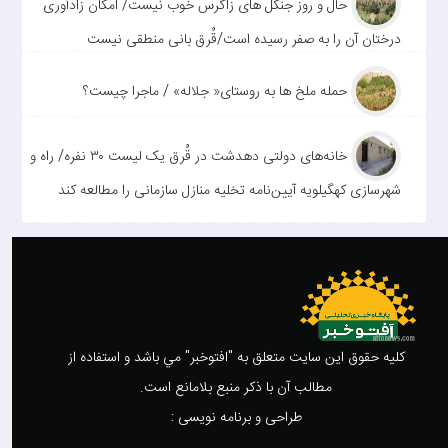
حال و روز جنگل های زاگرس خوب نیست/ امکان زادآوری
درختان آن را به صفر رسیده است/قُرق بانی منطقی نیست
حمله ملخ ها به روستای« جلاله» / ماجرا چیست؟
خانه‌های دولتی دهدشت در قُرق یک لیست ۳۰ نفره/ راه و
شهرسازی کهگیلویه آیین‌نامه تخلیه منازل سازمانی را مطالعه کند
کليه حقوق اين سايت متعلق به "افتوخبر" مي باشد و استفاده از
مطالب آن با ذکر منبع بلامانع است.
طراحی و برنامه نویسی :