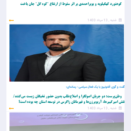
کوهنورد کهگیلویه و بویراحمدی بر اثر سقوط از ارتفاع "کوه گل" جان باخت
شنبه , 13 مرداد 1403
گفت و گوی اَفتونیوز با یک فعال سیاسی - رسانه‌ای؛
وطن‌پرست: دو جریان اصولگرا و اصلاح‌طلب بدون حضور نخبگان زیست می‌کنند/
نقش امیرکبیرها، آریوبرزن‌ها و قهرمانان زاگرس در توسعه استان چه بوده است؟
شنبه , 13 مرداد 1403