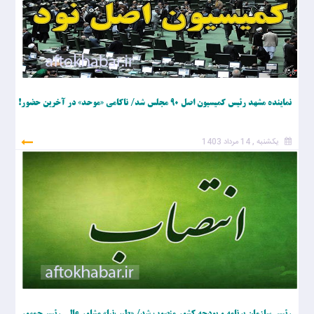
نماینده مشهد رئیس کمیسیون اصل ۹۰ مجلس شد/ ناکامی «موحد» در آخرین حضور!
یکشنبه , 14 مرداد 1403