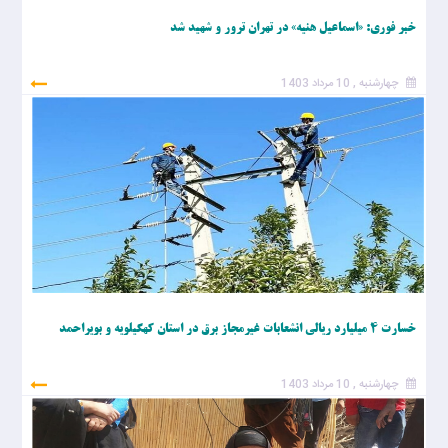
خبر فوری: «اسماعیل هنیه» در تهران ترور و شهید شد
چهارشنبه , 10 مرداد 1403
خسارت ۴ میلیارد ریالی انشعابات غیرمجاز برق در استان کهگیلویه و بویراحمد
چهارشنبه , 10 مرداد 1403