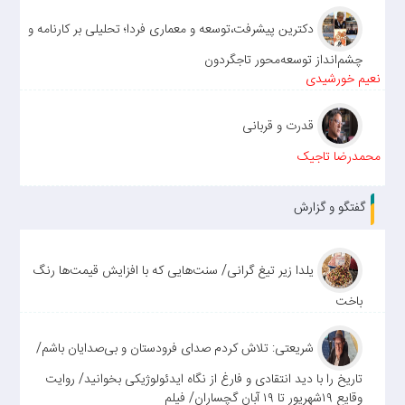
دکترین پیشرفت،توسعه و معماری فردا؛ تحلیلی بر کارنامه و
چشم‌انداز توسعه‌محور تاجگردون
نعیم خورشیدی
قدرت و قربانی
محمدرضا تاجیک
گفتگو و گزارش
یلدا زیر تیغ گرانی/ سنت‌هایی که با افزایش قیمت‌ها رنگ
باخت
شریعتی: تلاش کردم صدای فرودستان و بی‌صدایان باشم/
تاریخ را با دید انتقادی و فارغ از نگاه ایدئولوژیکی بخوانید/ روایت
وقایع ۱۹شهریور تا ۱۹ آبان گچساران/ فیلم