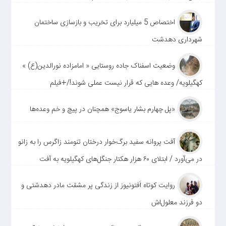
اختصاص 5 میلیارد برای تخریب و بازسازی ساختمان
شهرداری دهدشت
وضعیت اسفناک جاده روستایی « امامزاده نورالدین(ع) »
کهگیلویه/ وعده هایی که قرار نیست عملی شوند!/+فیلم
«پل چهارم بشار یاسوج» همچنان در پیچ و خم وعده‌ها
آفت پروانه سفید برگ‌خوار درختان تنومند زاگرس را به زانو
در می‌آورد / ابتلای ۶۰ هزار هکتار جنگل‌های کهگیلویه به آفت
روایت کوتاه اَفتونیوز از زندگی پر مشقت مادر دهدشتی و
دو فرزند معلول‌اش